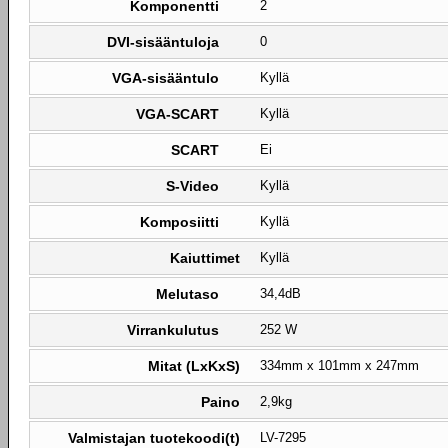
Komponentti
2
DVI-sisääntuloja
0
VGA-sisääntulo
Kyllä
VGA-SCART
Kyllä
SCART
Ei
S-Video
Kyllä
Komposiitti
Kyllä
Kaiuttimet
Kyllä
Melutaso
34,4dB
Virrankulutus
252 W
Mitat (LxKxS)
334mm x 101mm x 247mm
Paino
2,9kg
Valmistajan tuotekoodi(t)
LV-7295