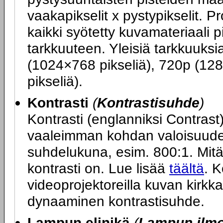
vaakapikselit x pystypikselit. P
kaikki syötetty kuvamateriaali 
tarkkuuteen. Yleisiä tarkkuuks
(1024×768 pikseliä), 720p (12
pikseliä).
Kontrasti
(
Kontrastisuhde
)
Kontrasti (englanniksi Contras
vaaleimman kohdan valoisuuden
suhdelukuna, esim. 800:1. Mit
kontrasti on. Lue lisää
täältä
. K
videoprojektoreilla kuvan kirkk
dynaaminen kontrastisuhde.
Lampun elinikä
(
Lampun ilmoi