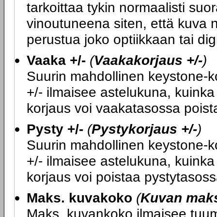
tarkoittaa tykin normaalisti su
vinoutuneena siten, että kuva n
perustua joko optiikkaan tai di
Vaaka +/-
(
Vaakakorjaus +/-
)
Suurin mahdollinen keystone-kor
+/- ilmaisee astelukuna, kuink
korjaus voi vaakatasossa poist
Pysty +/-
(
Pystykorjaus +/-
)
Suurin mahdollinen keystone-kor
+/- ilmaisee astelukuna, kuink
korjaus voi poistaa pystytasoss
Maks. kuvakoko
(
Kuvan mak
Maks. kuvankoko ilmaisee tuumi