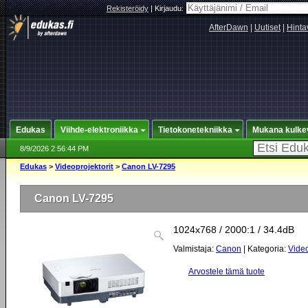
Rekisteröidy
|
Kirjaudu:
AfterDawn
|
Uutiset
|
Hinta
Edukas
Viihde-elektroniikka
Tietokonetekniikka
Mukana kulke
8/9/2026 2:56:44 PM
Edukas
>
Videoprojektorit
>
Canon LV-7295
Canon LV-7295
1024x768 / 2000:1 / 34.4dB
Valmistaja:
Canon
| Kategoria:
Video
Arvostele tämä tuote