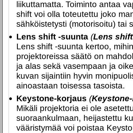
liikuttamatta. Toiminto antaa va
shift voi olla toteutettu joko ma
sähköistetysti (motorisoitu) tai
Lens shift -suunta
(
Lens shif
Lens shift -suunta kertoo, mihin
projektoreissa säätö on mahdol
ja alas sekä vasempaan ja oikea
kuvan sijaintiin hyvin monipuoli
ainoastaan toisessa tasoista.
Keystone-korjaus
(
Keystone-
Mikäli projektoria ei ole asete
suoraankulmaan, heijastettu ku
vääristymää voi poistaa Keysto