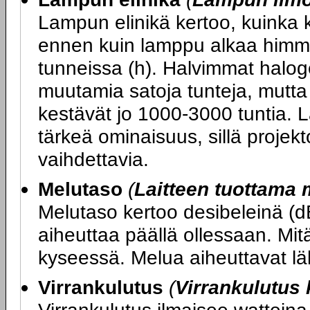
Lampun elinikä kertoo, kuinka 
ennen kuin lamppu alkaa himme
tunneissa (h). Halvimmat halog
muutamia satoja tunteja, mutt
kestävät jo 1000-3000 tuntia. 
tärkeä ominaisuus, sillä projekt
vaihdettavia.
Melutaso
(
Laitteen tuottama 
Melutaso kertoo desibeleinä (d
aiheuttaa päällä ollessaan. Mitä
kyseessä. Melua aiheuttavat läh
Virrankulutus
(
Virrankulutus