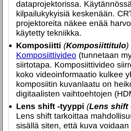
dataprojektorissa. Käytännöss
kilpailukykyisiä keskenään. CR
projektoreita näkee enää harv
käytetty tekniikka.
Komposiitti
(
Komposiittitulo
)
Komposiittivideo
(tunnetaan my
siirtotapa. Komposiittivideo si
koko videoinformaatio kulkee y
komposiitin kuvanlaatu on hei
digitaalisten vaihtoehtojen (HD
Lens shift -tyyppi
(
Lens shift 
Lens shift tarkoittaa mahdollisuu
sisällä siten, että kuva voidaan