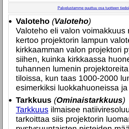
Palvelustamme puuttuu osa tuotteen tiedois
Valoteho
(
Valoteho
)
Valoteho eli valon voimakkuus 
kertoo projektorin lampun valot
kirkkaamman valon projektori p
siihen, kuinka kirkkaassa huone
tuhannen lumenin projektoreita
tiloissa, kun taas 1000-2000 lum
esimerkiksi luokkahuoneissa ja 
Tarkkuus
(
Ominaistarkkuus
)
Tarkkuus
ilmaisee natiiviresoluu
tarkoittaa siis projektorin luo
pystysuuntaisten pisteiden mä