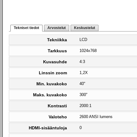
Tekniset tiedot
Arvostelut
Keskustelut
Tekniikka
LCD
Tarkkuus
1024x768
Kuvasuhde
4:3
Linssin zoom
1,2X
Min. kuvakoko
40"
Maks. kuvakoko
300"
Kontrasti
2000:1
Valoteho
2600 ANSI lumens
HDMI-sisääntuloja
0