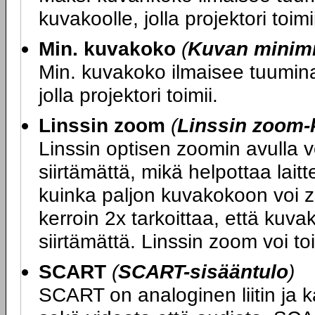
kuvakoolle, jolla projektori toimi
Min. kuvakoko
(
Kuvan minim
Min. kuvakoko ilmaisee tuumina 
jolla projektori toimii.
Linssin zoom
(
Linssin zoom-
Linssin optisen zoomin avulla 
siirtämättä, mikä helpottaa lait
kuinka paljon kuvakokoon voi z
kerroin 2x tarkoittaa, että kuv
siirtämättä. Linssin zoom voi to
SCART
(
SCART-sisääntulo
)
SCART on analoginen liitin ja k