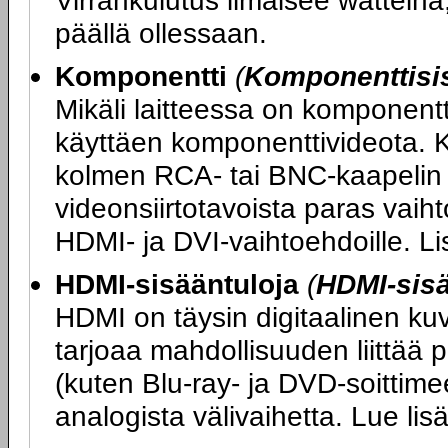
Virrankulutus ilmaisee watteina,
päällä ollessaan.
Komponentti
(
Komponenttisi
Mikäli laitteessa on komponentt
käyttäen komponenttivideota. K
kolmen RCA- tai BNC-kaapelin 
videonsiirtotavoista paras vaihto
HDMI- ja DVI-vaihtoehdoille. L
HDMI-sisääntuloja
(
HDMI-sis
HDMI on täysin digitaalinen ku
tarjoaa mahdollisuuden liittää 
(kuten Blu-ray- ja DVD-soittimee
analogista välivaihetta. Lue li