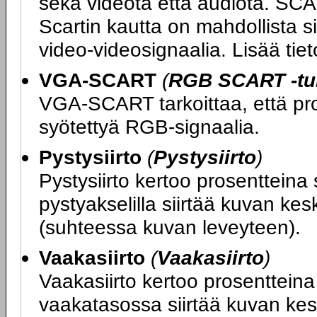
sekä videota että audiota. SCA
Scartin kautta on mahdollista si
video-videosignaalia. Lisää ti
VGA-SCART
(
RGB SCART -tuk
VGA-SCART tarkoittaa, että proj
syötettyä RGB-signaalia.
Pystysiirto
(
Pystysiirto
)
Pystysiirto kertoo prosentteina 
pystyakselilla siirtää kuvan kes
(suhteessa kuvan leveyteen).
Vaakasiirto
(
Vaakasiirto
)
Vaakasiirto kertoo prosentteina 
vaakatasossa siirtää kuvan kesk