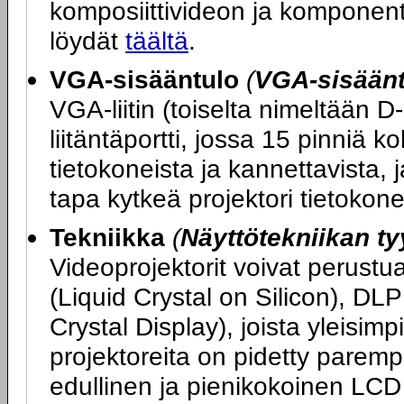
komposiittivideon ja komponent
löydät
täältä
.
VGA-sisääntulo
(
VGA-sisääntu
VGA-liitin (toiselta nimeltään D
liitäntäportti, jossa 15 pinniä ko
tietokoneista ja kannettavista, 
tapa kytkeä projektori tietokon
Tekniikka
(
Näyttötekniikan ty
Videoprojektorit voivat perustu
(Liquid Crystal on Silicon), DLP
Crystal Display), joista yleisi
projektoreita on pidetty parem
edullinen ja pienikokoinen LCD