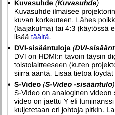
Kuvasuhde
(
Kuvasuhde
)
Kuvasuhde ilmaisee projektori
kuvan korkeuteen. Lähes poikk
(laajakulma) tai 4:3 (käytössä e
lisää
täältä
.
DVI-sisääntuloja
(
DVI-sisäänt
DVI on HDMI:n tavoin täysin dig
toistolaitteeseen (kuten projekt
siirrä ääntä. Lisää tietoa löydä
S-Video
(
S-Video -sisääntulo
)
S-Video on analoginen videon sii
video on jaettu Y eli luminanssi 
kuljetetaan eri johtoja pitkin. L