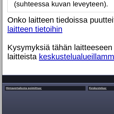
(suhteessa kuvan leveyteen).
Onko laitteen tiedoissa puuttei
laitteen tietoihin
Kysymyksiä tähän laitteeseen l
laitteista
keskustelualueillam
Hintavertailusta poimittua:
Keskustelua: