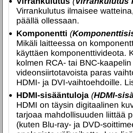
Virrankulutus
(
Virrankulutus
Virrankulutus ilmaisee watteina,
päällä ollessaan.
Komponentti
(
Komponenttisi
Mikäli laitteessa on komponentt
käyttäen komponenttivideota. K
kolmen RCA- tai BNC-kaapelin 
videonsiirtotavoista paras vaihto
HDMI- ja DVI-vaihtoehdoille. L
HDMI-sisääntuloja
(
HDMI-sis
HDMI on täysin digitaalinen ku
tarjoaa mahdollisuuden liittää 
(kuten Blu-ray- ja DVD-soittimee