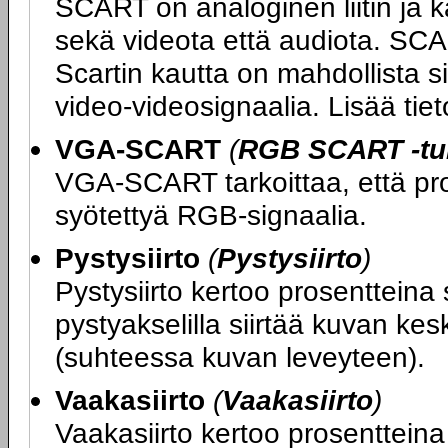
SCART on analoginen liitin ja k
sekä videota että audiota. SCA
Scartin kautta on mahdollista si
video-videosignaalia. Lisää ti
VGA-SCART
(
RGB SCART -tuk
VGA-SCART tarkoittaa, että proj
syötettyä RGB-signaalia.
Pystysiirto
(
Pystysiirto
)
Pystysiirto kertoo prosentteina 
pystyakselilla siirtää kuvan kes
(suhteessa kuvan leveyteen).
Vaakasiirto
(
Vaakasiirto
)
Vaakasiirto kertoo prosentteina 