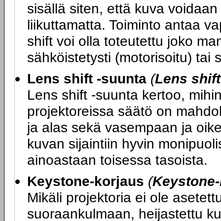
sisällä siten, että kuva voidaan
liikuttamatta. Toiminto antaa va
shift voi olla toteutettu joko ma
sähköistetysti (motorisoitu) tai
Lens shift -suunta
(
Lens shif
Lens shift -suunta kertoo, mihin
projektoreissa säätö on mahdol
ja alas sekä vasempaan ja oikea
kuvan sijaintiin hyvin monipuoli
ainoastaan toisessa tasoista.
Keystone-korjaus
(
Keystone-
Mikäli projektoria ei ole asete
suoraankulmaan, heijastettu ku