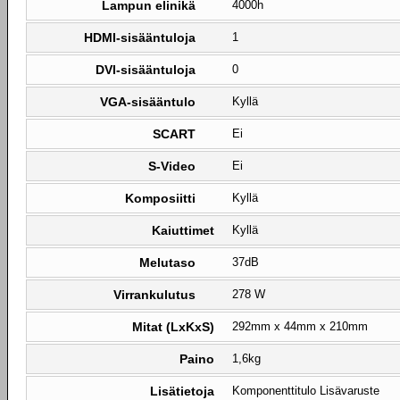
Lampun elinikä
4000h
HDMI-sisääntuloja
1
DVI-sisääntuloja
0
VGA-sisääntulo
Kyllä
SCART
Ei
S-Video
Ei
Komposiitti
Kyllä
Kaiuttimet
Kyllä
Melutaso
37dB
Virrankulutus
278 W
Mitat (LxKxS)
292mm x 44mm x 210mm
Paino
1,6kg
Lisätietoja
Komponenttitulo Lisävaruste