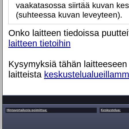
vaakatasossa siirtää kuvan kesk
(suhteessa kuvan leveyteen).
Onko laitteen tiedoissa puuttei
laitteen tietoihin
Kysymyksiä tähän laitteeseen l
laitteista
keskustelualueillam
Hintavertailusta poimittua:
Keskustelua: