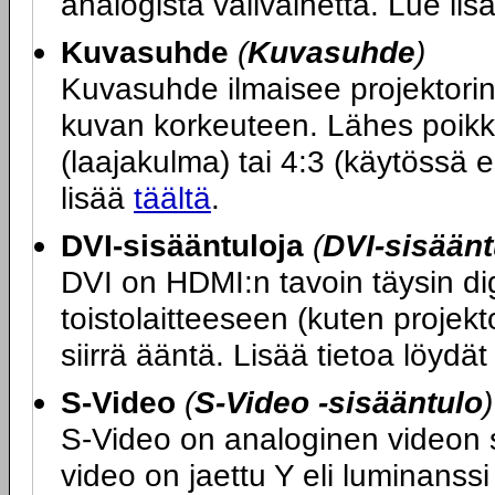
analogista välivaihetta. Lue li
Kuvasuhde
(
Kuvasuhde
)
Kuvasuhde ilmaisee projektori
kuvan korkeuteen. Lähes poikk
(laajakulma) tai 4:3 (käytössä e
lisää
täältä
.
DVI-sisääntuloja
(
DVI-sisäänt
DVI on HDMI:n tavoin täysin dig
toistolaitteeseen (kuten projekt
siirrä ääntä. Lisää tietoa löydä
S-Video
(
S-Video -sisääntulo
)
S-Video on analoginen videon sii
video on jaettu Y eli luminanssi 