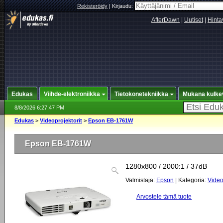
Rekisteröidy
|
Kirjaudu:
AfterDawn
|
Uutiset
|
Hinta
Edukas
Viihde-elektroniikka
Tietokonetekniikka
Mukana kulke
8/8/2026 6:27:47 PM
Edukas
>
Videoprojektorit
>
Epson EB-1761W
Epson EB-1761W
1280x800 / 2000:1 / 37dB
Valmistaja:
Epson
| Kategoria:
Video
Arvostele tämä tuote