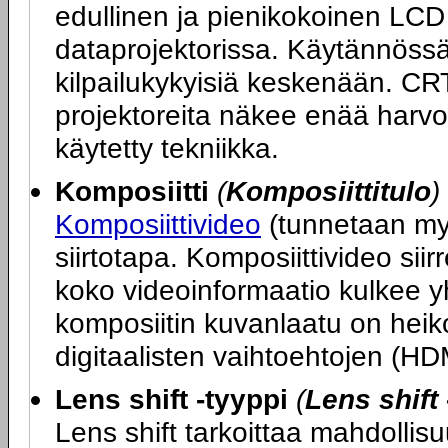
edullinen ja pienikokoinen LCD
dataprojektorissa. Käytännöss
kilpailukykyisiä keskenään. CR
projektoreita näkee enää harv
käytetty tekniikka.
Komposiitti
(
Komposiittitulo
)
Komposiittivideo
(tunnetaan my
siirtotapa. Komposiittivideo si
koko videoinformaatio kulkee y
komposiitin kuvanlaatu on hei
digitaalisten vaihtoehtojen (HD
Lens shift -tyyppi
(
Lens shift 
Lens shift tarkoittaa mahdollisuu