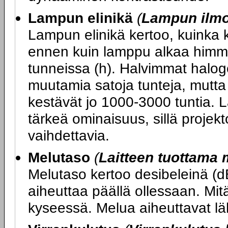
Lampun elinikä
(
Lampun ilmoi
Lampun elinikä kertoo, kuinka 
ennen kuin lamppu alkaa himme
tunneissa (h). Halvimmat halog
muutamia satoja tunteja, mutt
kestävät jo 1000-3000 tuntia. 
tärkeä ominaisuus, sillä projekt
vaihdettavia.
Melutaso
(
Laitteen tuottama 
Melutaso kertoo desibeleinä (d
aiheuttaa päällä ollessaan. Mitä
kyseessä. Melua aiheuttavat läh