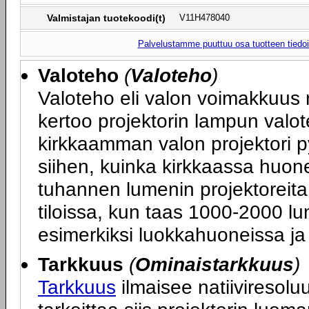
Valmistajan tuotekoodi(t)
V11H478040
Palvelustamme puuttuu osa tuotteen tiedois
Valoteho
(
Valoteho
)
Valoteho eli valon voimakkuus 
kertoo projektorin lampun valot
kirkkaamman valon projektori p
siihen, kuinka kirkkaassa huone
tuhannen lumenin projektoreita
tiloissa, kun taas 1000-2000 lum
esimerkiksi luokkahuoneissa ja 
Tarkkuus
(
Ominaistarkkuus
)
Tarkkuus
ilmaisee natiiviresoluu