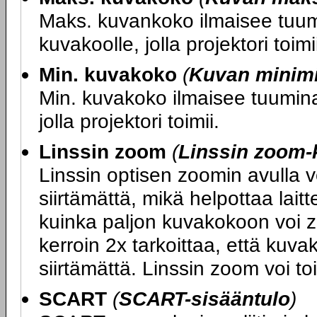
Maks. kuvankoko ilmaisee tuumi
kuvakoolle, jolla projektori toimi
Min. kuvakoko
(
Kuvan minim
Min. kuvakoko ilmaisee tuumina 
jolla projektori toimii.
Linssin zoom
(
Linssin zoom-
Linssin optisen zoomin avulla 
siirtämättä, mikä helpottaa lait
kuinka paljon kuvakokoon voi z
kerroin 2x tarkoittaa, että kuv
siirtämättä. Linssin zoom voi to
SCART
(
SCART-sisääntulo
)