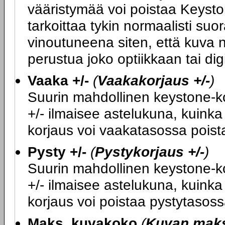
vääristymää voi poistaa Keysto
tarkoittaa tykin normaalisti su
vinoutuneena siten, että kuva n
perustua joko optiikkaan tai di
Vaaka +/-
(
Vaakakorjaus +/-
)
Suurin mahdollinen keystone-kor
+/- ilmaisee astelukuna, kuink
korjaus voi vaakatasossa poist
Pysty +/-
(
Pystykorjaus +/-
)
Suurin mahdollinen keystone-kor
+/- ilmaisee astelukuna, kuink
korjaus voi poistaa pystytasoss
Maks. kuvakoko
(
Kuvan mak