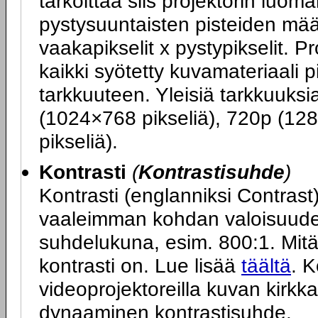
tarkoittaa siis projektorin luo
pystysuuntaisten pisteiden mä
vaakapikselit x pystypikselit. P
kaikki syötetty kuvamateriaali 
tarkkuuteen. Yleisiä tarkkuuks
(1024×768 pikseliä), 720p (12
pikseliä).
Kontrasti
(
Kontrastisuhde
)
Kontrasti (englanniksi Contras
vaaleimman kohdan valoisuuden
suhdelukuna, esim. 800:1. Mit
kontrasti on. Lue lisää
täältä
. K
videoprojektoreilla kuvan kirkk
dynaaminen kontrastisuhde.