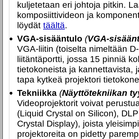
kuljetetaan eri johtoja pitkin. L
komposiittivideon ja komponent
löydät
täältä
.
VGA-sisääntulo
(
VGA-sisääntu
VGA-liitin (toiselta nimeltään D
liitäntäportti, jossa 15 pinniä ko
tietokoneista ja kannettavista, 
tapa kytkeä projektori tietokon
Tekniikka
(
Näyttötekniikan ty
Videoprojektorit voivat perustu
(Liquid Crystal on Silicon), DLP
Crystal Display), joista yleisi
projektoreita on pidetty parem