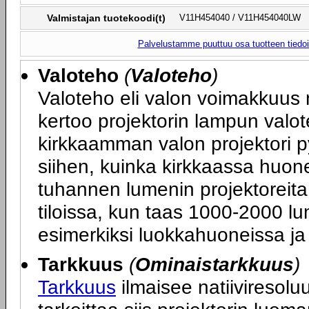
Valmistajan tuotekoodi(t)
V11H454040 / V11H454040LW
Palvelustamme puuttuu osa tuotteen tiedois
Valoteho
(
Valoteho
)
Valoteho eli valon voimakkuus 
kertoo projektorin lampun valot
kirkkaamman valon projektori p
siihen, kuinka kirkkaassa huone
tuhannen lumenin projektoreita
tiloissa, kun taas 1000-2000 lum
esimerkiksi luokkahuoneissa ja 
Tarkkuus
(
Ominaistarkkuus
)
Tarkkuus
ilmaisee natiiviresoluu