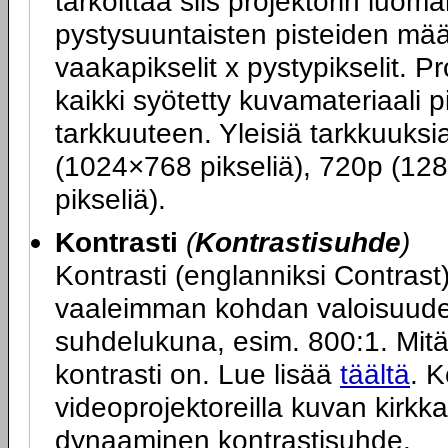
tarkoittaa siis projektorin luo
pystysuuntaisten pisteiden mä
vaakapikselit x pystypikselit. P
kaikki syötetty kuvamateriaali 
tarkkuuteen. Yleisiä tarkkuuks
(1024×768 pikseliä), 720p (12
pikseliä).
Kontrasti
(
Kontrastisuhde
)
Kontrasti (englanniksi Contras
vaaleimman kohdan valoisuuden
suhdelukuna, esim. 800:1. Mit
kontrasti on. Lue lisää
täältä
. K
videoprojektoreilla kuvan kirkk
dynaaminen kontrastisuhde.