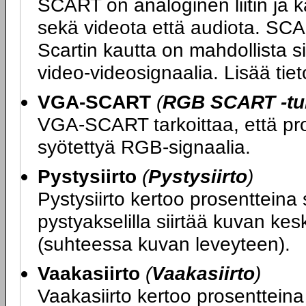
SCART on analoginen liitin ja k
sekä videota että audiota. SCA
Scartin kautta on mahdollista si
video-videosignaalia. Lisää ti
VGA-SCART
(
RGB SCART -tuk
VGA-SCART tarkoittaa, että proj
syötettyä RGB-signaalia.
Pystysiirto
(
Pystysiirto
)
Pystysiirto kertoo prosentteina 
pystyakselilla siirtää kuvan kes
(suhteessa kuvan leveyteen).
Vaakasiirto
(
Vaakasiirto
)
Vaakasiirto kertoo prosentteina 