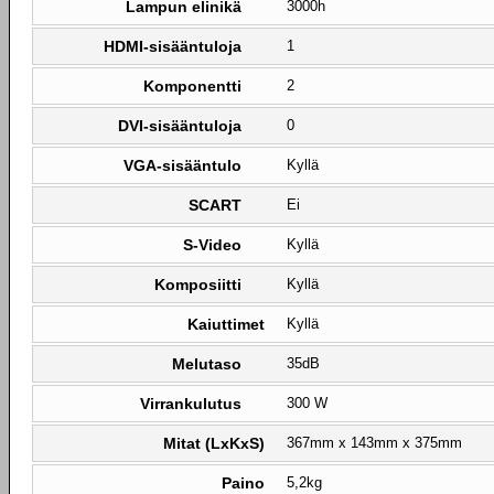
Lampun elinikä
3000h
HDMI-sisääntuloja
1
Komponentti
2
DVI-sisääntuloja
0
VGA-sisääntulo
Kyllä
SCART
Ei
S-Video
Kyllä
Komposiitti
Kyllä
Kaiuttimet
Kyllä
Melutaso
35dB
Virrankulutus
300 W
Mitat (LxKxS)
367mm x 143mm x 375mm
Paino
5,2kg