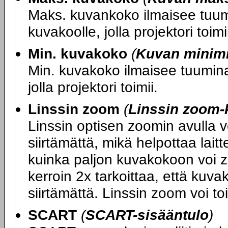
Maks. kuvankoko ilmaisee tuumi
kuvakoolle, jolla projektori toimi
Min. kuvakoko
(
Kuvan minim
Min. kuvakoko ilmaisee tuumina 
jolla projektori toimii.
Linssin zoom
(
Linssin zoom-
Linssin optisen zoomin avulla 
siirtämättä, mikä helpottaa lait
kuinka paljon kuvakokoon voi z
kerroin 2x tarkoittaa, että kuv
siirtämättä. Linssin zoom voi to
SCART
(
SCART-sisääntulo
)