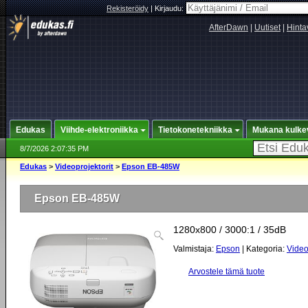
Rekisteröidy
|
Kirjaudu:
AfterDawn
|
Uutiset
|
Hinta
Edukas
Viihde-elektroniikka
Tietokonetekniikka
Mukana kulke
8/7/2026 2:07:35 PM
Edukas
>
Videoprojektorit
>
Epson EB-485W
Epson EB-485W
1280x800 / 3000:1 / 35dB
Valmistaja:
Epson
| Kategoria:
Video
Arvostele tämä tuote