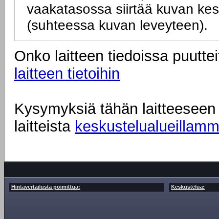
vaakatasossa siirtää kuvan kesk
(suhteessa kuvan leveyteen).
Onko laitteen tiedoissa puuttei
laitteen tietoihin
Kysymyksiä tähän laitteeseen l
laitteista
keskustelualueillam
Hintavertailusta poimittua:
Keskustelua: