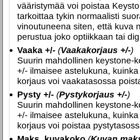
vääristymää voi poistaa Keysto
tarkoittaa tykin normaalisti su
vinoutuneena siten, että kuva n
perustua joko optiikkaan tai di
Vaaka +/-
(
Vaakakorjaus +/-
)
Suurin mahdollinen keystone-kor
+/- ilmaisee astelukuna, kuink
korjaus voi vaakatasossa poist
Pysty +/-
(
Pystykorjaus +/-
)
Suurin mahdollinen keystone-kor
+/- ilmaisee astelukuna, kuink
korjaus voi poistaa pystytasoss
Maks. kuvakoko
(
Kuvan mak