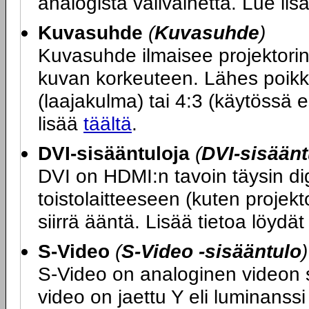
analogista välivaihetta. Lue li
Kuvasuhde
(
Kuvasuhde
)
Kuvasuhde ilmaisee projektori
kuvan korkeuteen. Lähes poikk
(laajakulma) tai 4:3 (käytössä e
lisää
täältä
.
DVI-sisääntuloja
(
DVI-sisäänt
DVI on HDMI:n tavoin täysin dig
toistolaitteeseen (kuten projekt
siirrä ääntä. Lisää tietoa löydä
S-Video
(
S-Video -sisääntulo
)
S-Video on analoginen videon sii
video on jaettu Y eli luminanssi 