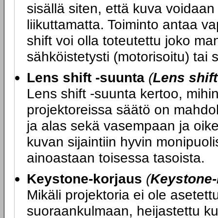
sisällä siten, että kuva voidaan
liikuttamatta. Toiminto antaa va
shift voi olla toteutettu joko ma
sähköistetysti (motorisoitu) tai
Lens shift -suunta
(
Lens shif
Lens shift -suunta kertoo, mihin
projektoreissa säätö on mahdol
ja alas sekä vasempaan ja oikea
kuvan sijaintiin hyvin monipuoli
ainoastaan toisessa tasoista.
Keystone-korjaus
(
Keystone-
Mikäli projektoria ei ole asete
suoraankulmaan, heijastettu ku