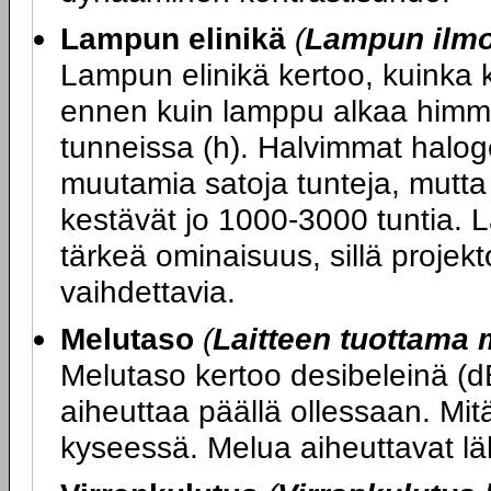
Lampun elinikä
(
Lampun ilmoi
Lampun elinikä kertoo, kuinka 
ennen kuin lamppu alkaa himme
tunneissa (h). Halvimmat halog
muutamia satoja tunteja, mutt
kestävät jo 1000-3000 tuntia. 
tärkeä ominaisuus, sillä projekt
vaihdettavia.
Melutaso
(
Laitteen tuottama 
Melutaso kertoo desibeleinä (d
aiheuttaa päällä ollessaan. Mitä
kyseessä. Melua aiheuttavat läh