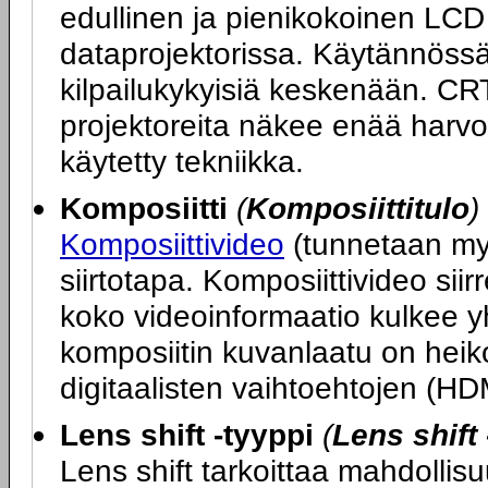
edullinen ja pienikokoinen LCD
dataprojektorissa. Käytännöss
kilpailukykyisiä keskenään. CR
projektoreita näkee enää harv
käytetty tekniikka.
Komposiitti
(
Komposiittitulo
)
Komposiittivideo
(tunnetaan my
siirtotapa. Komposiittivideo si
koko videoinformaatio kulkee y
komposiitin kuvanlaatu on hei
digitaalisten vaihtoehtojen (HD
Lens shift -tyyppi
(
Lens shift 
Lens shift tarkoittaa mahdollisuu