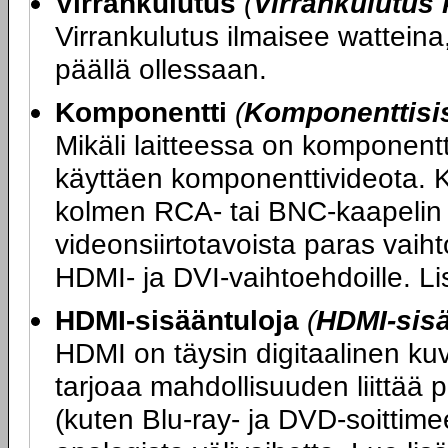
Virrankulutus
(
Virrankulutus
Virrankulutus ilmaisee watteina,
päällä ollessaan.
Komponentti
(
Komponenttisi
Mikäli laitteessa on komponentt
käyttäen komponenttivideota. K
kolmen RCA- tai BNC-kaapelin 
videonsiirtotavoista paras vaihto
HDMI- ja DVI-vaihtoehdoille. L
HDMI-sisääntuloja
(
HDMI-sis
HDMI on täysin digitaalinen ku
tarjoaa mahdollisuuden liittää 
(kuten Blu-ray- ja DVD-soittimee