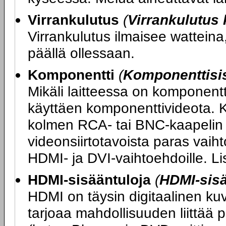
Virrankulutus
(
Virrankulutus
Virrankulutus ilmaisee watteina,
päällä ollessaan.
Komponentti
(
Komponenttisi
Mikäli laitteessa on komponentt
käyttäen komponenttivideota. K
kolmen RCA- tai BNC-kaapelin 
videonsiirtotavoista paras vaihto
HDMI- ja DVI-vaihtoehdoille. L
HDMI-sisääntuloja
(
HDMI-sis
HDMI on täysin digitaalinen ku
tarjoaa mahdollisuuden liittää 