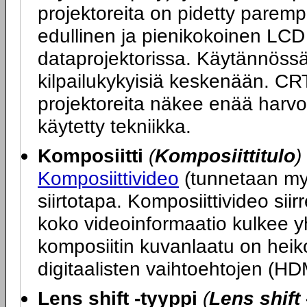
projektoreita on pidetty parem
edullinen ja pienikokoinen LCD
dataprojektorissa. Käytännöss
kilpailukykyisiä keskenään. CR
projektoreita näkee enää harv
käytetty tekniikka.
Komposiitti
(
Komposiittitulo
)
Komposiittivideo
(tunnetaan my
siirtotapa. Komposiittivideo si
koko videoinformaatio kulkee y
komposiitin kuvanlaatu on hei
digitaalisten vaihtoehtojen (HD
Lens shift -tyyppi
(
Lens shift 