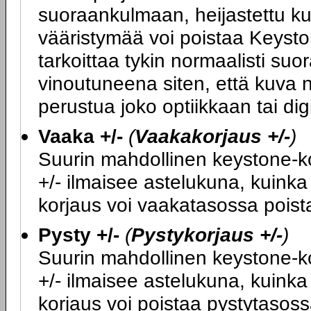
suoraankulmaan, heijastettu ku
vääristymää voi poistaa Keysto
tarkoittaa tykin normaalisti su
vinoutuneena siten, että kuva n
perustua joko optiikkaan tai di
Vaaka +/-
(
Vaakakorjaus +/-
)
Suurin mahdollinen keystone-kor
+/- ilmaisee astelukuna, kuink
korjaus voi vaakatasossa poist
Pysty +/-
(
Pystykorjaus +/-
)
Suurin mahdollinen keystone-kor
+/- ilmaisee astelukuna, kuink
korjaus voi poistaa pystytasoss