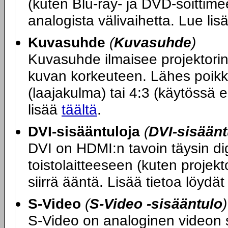
(kuten Blu-ray- ja DVD-soittimee
analogista välivaihetta. Lue li
Kuvasuhde
(
Kuvasuhde
)
Kuvasuhde ilmaisee projektori
kuvan korkeuteen. Lähes poikk
(laajakulma) tai 4:3 (käytössä e
lisää
täältä
.
DVI-sisääntuloja
(
DVI-sisäänt
DVI on HDMI:n tavoin täysin dig
toistolaitteeseen (kuten projekt
siirrä ääntä. Lisää tietoa löydä
S-Video
(
S-Video -sisääntulo
)
S-Video on analoginen videon sii