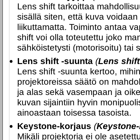
Lens shift tarkoittaa mahdollisuu
sisällä siten, että kuva voidaan
liikuttamatta. Toiminto antaa va
shift voi olla toteutettu joko ma
sähköistetysti (motorisoitu) tai
Lens shift -suunta
(
Lens shif
Lens shift -suunta kertoo, mihin
projektoreissa säätö on mahdol
ja alas sekä vasempaan ja oikea
kuvan sijaintiin hyvin monipuoli
ainoastaan toisessa tasoista.
Keystone-korjaus
(
Keystone-
Mikäli projektoria ei ole asete