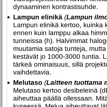
dynaaminen kontrastisuhde.
Lampun elinikä
(
Lampun ilmoi
Lampun elinikä kertoo, kuinka 
ennen kuin lamppu alkaa himme
tunneissa (h). Halvimmat halog
muutamia satoja tunteja, mutt
kestävät jo 1000-3000 tuntia. 
tärkeä ominaisuus, sillä projekt
vaihdettavia.
Melutaso
(
Laitteen tuottama 
Melutaso kertoo desibeleinä (d
aiheuttaa päällä ollessaan. Mitä
kyseessä. Melua aiheuttavat läh