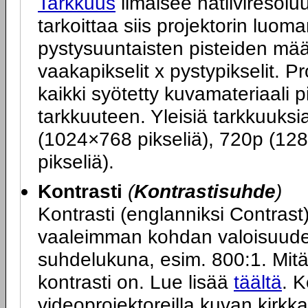
Tarkkuus
ilmaisee natiiviresoluu
tarkoittaa siis projektorin luo
pystysuuntaisten pisteiden mä
vaakapikselit x pystypikselit. P
kaikki syötetty kuvamateriaali 
tarkkuuteen. Yleisiä tarkkuuks
(1024×768 pikseliä), 720p (12
pikseliä).
Kontrasti
(
Kontrastisuhde
)
Kontrasti (englanniksi Contras
vaaleimman kohdan valoisuuden
suhdelukuna, esim. 800:1. Mit
kontrasti on. Lue lisää
täältä
. K
videoprojektoreilla kuvan kirkk