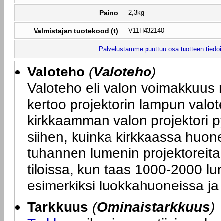
Paino
2,3kg
Valmistajan tuotekoodi(t)
V11H432140
Palvelustamme puuttuu osa tuotteen tiedois
Valoteho
(
Valoteho
)
Valoteho eli valon voimakkuus 
kertoo projektorin lampun valot
kirkkaamman valon projektori p
siihen, kuinka kirkkaassa huone
tuhannen lumenin projektoreita
tiloissa, kun taas 1000-2000 lum
esimerkiksi luokkahuoneissa ja 
Tarkkuus
(
Ominaistarkkuus
)