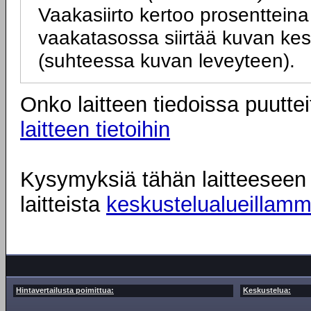
Vaakasiirto kertoo prosentteina 
vaakatasossa siirtää kuvan kesk
(suhteessa kuvan leveyteen).
Onko laitteen tiedoissa puuttei
laitteen tietoihin
Kysymyksiä tähän laitteeseen l
laitteista
keskustelualueillam
Hintavertailusta poimittua:
Keskustelua: