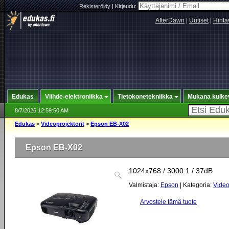
Rekisteröidy
|
Kirjaudu:
AfterDawn
|
Uutiset
|
Hinta
Edukas
Viihde-elektroniikka
Tietokonetekniikka
Mukana kulke
8/7/2026 12:59:50 AM
Edukas
>
Videoprojektorit
>
Epson EB-X02
Epson EB-X02
1024x768 / 3000:1 / 37dB
Valmistaja:
Epson
| Kategoria:
Video
Arvostele tämä tuote