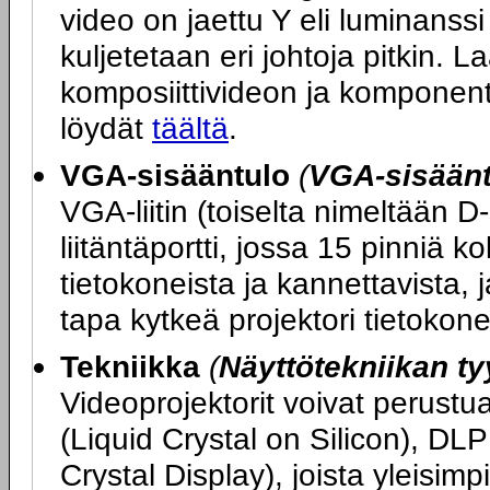
video on jaettu Y eli luminanssi 
kuljetetaan eri johtoja pitkin. L
komposiittivideon ja komponent
löydät
täältä
.
VGA-sisääntulo
(
VGA-sisääntu
VGA-liitin (toiselta nimeltään D
liitäntäportti, jossa 15 pinniä ko
tietokoneista ja kannettavista, 
tapa kytkeä projektori tietokon
Tekniikka
(
Näyttötekniikan ty
Videoprojektorit voivat perustu
(Liquid Crystal on Silicon), DLP
Crystal Display), joista yleisi