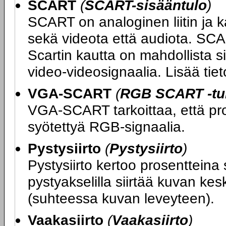
SCART
(
SCART-sisääntulo
)
SCART on analoginen liitin ja k
sekä videota että audiota. SCA
Scartin kautta on mahdollista si
video-videosignaalia. Lisää ti
VGA-SCART
(
RGB SCART -tuk
VGA-SCART tarkoittaa, että proj
syötettyä RGB-signaalia.
Pystysiirto
(
Pystysiirto
)
Pystysiirto kertoo prosentteina 
pystyakselilla siirtää kuvan kes
(suhteessa kuvan leveyteen).
Vaakasiirto
(
Vaakasiirto
)