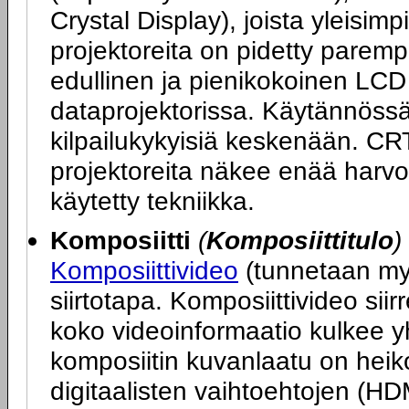
Crystal Display), joista yleisi
projektoreita on pidetty parem
edullinen ja pienikokoinen LCD
dataprojektorissa. Käytännöss
kilpailukykyisiä keskenään. CR
projektoreita näkee enää harv
käytetty tekniikka.
Komposiitti
(
Komposiittitulo
)
Komposiittivideo
(tunnetaan my
siirtotapa. Komposiittivideo si
koko videoinformaatio kulkee y
komposiitin kuvanlaatu on hei
digitaalisten vaihtoehtojen (HD