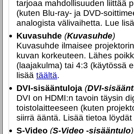
tarjoaa mahdollisuuden liittää 
(kuten Blu-ray- ja DVD-soittimee
analogista välivaihetta. Lue li
Kuvasuhde
(
Kuvasuhde
)
Kuvasuhde ilmaisee projektori
kuvan korkeuteen. Lähes poikk
(laajakulma) tai 4:3 (käytössä e
lisää
täältä
.
DVI-sisääntuloja
(
DVI-sisäänt
DVI on HDMI:n tavoin täysin dig
toistolaitteeseen (kuten projekt
siirrä ääntä. Lisää tietoa löydä
S-Video
(
S-Video -sisääntulo
)