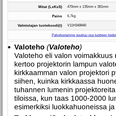
Mitat (LxKxS)
470mm x 135mm x 381mm
Paino
6,7kg
Valmistajan tuotekoodi(t)
V11H349940
Palvelustamme puuttuu osa tuotteen tiedois
Valoteho
(
Valoteho
)
Valoteho eli valon voimakkuus 
kertoo projektorin lampun valot
kirkkaamman valon projektori p
siihen, kuinka kirkkaassa huone
tuhannen lumenin projektoreita
tiloissa, kun taas 1000-2000 lum
esimerkiksi luokkahuoneissa ja 