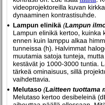
videoprojektoreilla kuvan kirkk
dynaaminen kontrastisuhde.
Lampun elinikä
(
Lampun ilmoi
Lampun elinikä kertoo, kuinka 
ennen kuin lamppu alkaa himme
tunneissa (h). Halvimmat halog
muutamia satoja tunteja, mutt
kestävät jo 1000-3000 tuntia. 
tärkeä ominaisuus, sillä projekt
vaihdettavia.
Melutaso
(
Laitteen tuottama 
Melutaso kertoo desibeleinä (d
aiheuttaa päällä ollessaan. Mitä