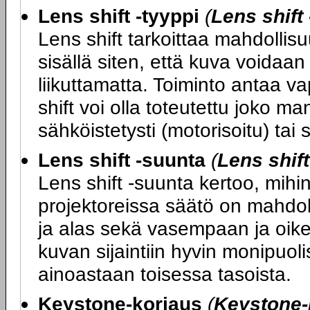
Lens shift -tyyppi
(
Lens shift 
Lens shift tarkoittaa mahdollisuu
sisällä siten, että kuva voidaan
liikuttamatta. Toiminto antaa va
shift voi olla toteutettu joko ma
sähköistetysti (motorisoitu) tai
Lens shift -suunta
(
Lens shif
Lens shift -suunta kertoo, mihin
projektoreissa säätö on mahdol
ja alas sekä vasempaan ja oikea
kuvan sijaintiin hyvin monipuoli
ainoastaan toisessa tasoista.
Keystone-korjaus
(
Keystone-