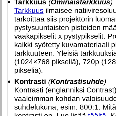
Tarkkuus
(
Ominaistarkkuus
)
Tarkkuus
ilmaisee natiiviresoluu
tarkoittaa siis projektorin luo
pystysuuntaisten pisteiden mä
vaakapikselit x pystypikselit. P
kaikki syötetty kuvamateriaali 
tarkkuuteen. Yleisiä tarkkuuks
(1024×768 pikseliä), 720p (12
pikseliä).
Kontrasti
(
Kontrastisuhde
)
Kontrasti (englanniksi Contras
vaaleimman kohdan valoisuuden
suhdelukuna, esim. 800:1. Mit
kontrasti on. Lue lisää
täältä
. K