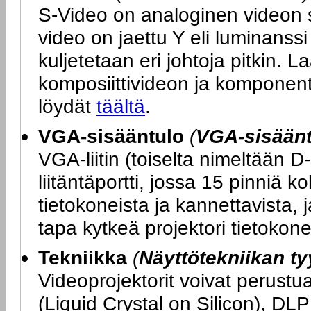
S-Video on analoginen videon sii
video on jaettu Y eli luminanssi 
kuljetetaan eri johtoja pitkin. L
komposiittivideon ja komponent
löydät
täältä
.
VGA-sisääntulo
(
VGA-sisääntu
VGA-liitin (toiselta nimeltään D
liitäntäportti, jossa 15 pinniä ko
tietokoneista ja kannettavista, 
tapa kytkeä projektori tietokon
Tekniikka
(
Näyttötekniikan ty
Videoprojektorit voivat perustu
(Liquid Crystal on Silicon), DLP