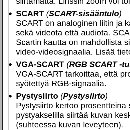
siirtämättä. Linssin zoom voi to
SCART
(
SCART-sisääntulo
)
SCART on analoginen liitin ja k
sekä videota että audiota. SCA
Scartin kautta on mahdollista si
video-videosignaalia. Lisää ti
VGA-SCART
(
RGB SCART -tuk
VGA-SCART tarkoittaa, että proj
syötettyä RGB-signaalia.
Pystysiirto
(
Pystysiirto
)
Pystysiirto kertoo prosentteina 
pystyakselilla siirtää kuvan kes
(suhteessa kuvan leveyteen).