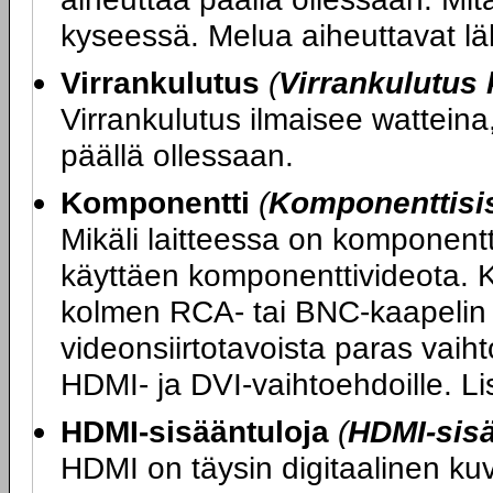
kyseessä. Melua aiheuttavat läh
Virrankulutus
(
Virrankulutus
Virrankulutus ilmaisee watteina,
päällä ollessaan.
Komponentti
(
Komponenttisi
Mikäli laitteessa on komponentt
käyttäen komponenttivideota. K
kolmen RCA- tai BNC-kaapelin 
videonsiirtotavoista paras vaihto
HDMI- ja DVI-vaihtoehdoille. L
HDMI-sisääntuloja
(
HDMI-sis
HDMI on täysin digitaalinen ku