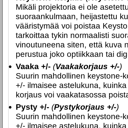
Mikäli projektoria ei ole asete
suoraankulmaan, heijastettu ku
vääristymää voi poistaa Keysto
tarkoittaa tykin normaalisti su
vinoutuneena siten, että kuva n
perustua joko optiikkaan tai di
Vaaka +/-
(
Vaakakorjaus +/-
)
Suurin mahdollinen keystone-kor
+/- ilmaisee astelukuna, kuink
korjaus voi vaakatasossa poist
Pysty +/-
(
Pystykorjaus +/-
)
Suurin mahdollinen keystone-kor
+/- ilmaisee astelukuna, kuink