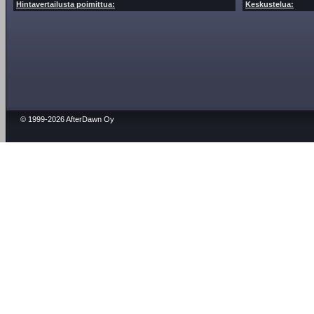
Hintavertailusta poimittua:
Keskustelua:
© 1999-2026 AfterDawn Oy