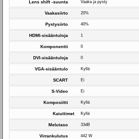
Lens shift -suunta
Vaaka ja pysty
Vaakasiirto
20%
Pystysiirto
40%
HDMI-sisääntuloja
1
Komponentti
0
DVI-sisääntuloja
0
VGA-sisääntulo
Kyllä
SCART
Ei
S-Video
Ei
Komposiitti
Kyllä
Kaiuttimet
Kyllä
Melutaso
33dB
Virrankulutus
442 W