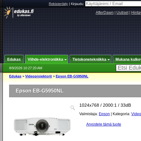
Rekisteröidy
|
Kirjaudu:
AfterDawn
|
Uutiset
|
Hinta
Edukas
Viihde-elektroniikka
Tietokonetekniikka
Mukana kulke
8/9/2026 10:27:20 AM
Edukas
>
Videoprojektorit
>
Epson EB-G5950NL
Epson EB-G5950NL
1024x768 / 2000:1 / 33dB
Valmistaja:
Epson
| Kategoria:
Video
Arvostele tämä tuote