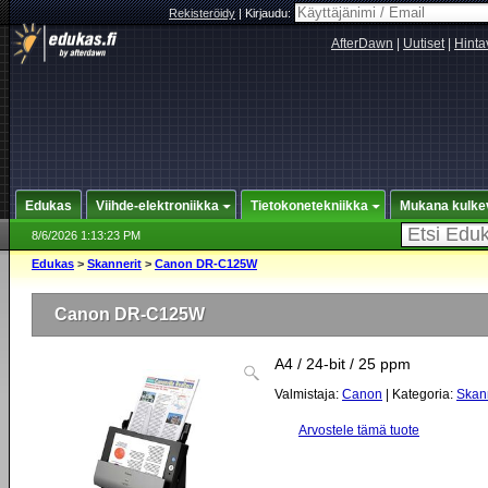
Rekisteröidy
|
Kirjaudu:
AfterDawn
|
Uutiset
|
Hinta
Edukas
Viihde-elektroniikka
Tietokonetekniikka
Mukana kulke
8/6/2026 1:13:23 PM
Edukas
>
Skannerit
>
Canon DR-C125W
Canon DR-C125W
A4 / 24-bit / 25 ppm
Valmistaja:
Canon
| Kategoria:
Skann
Arvostele tämä tuote