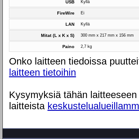
USB
Kyllä
FireWire
Ei
LAN
Kyllä
Mitat (L x K x S)
300 mm x 217 mm x 156 mm
Paino
2,7 kg
Onko laitteen tiedoissa puuttei
laitteen tietoihin
Kysymyksiä tähän laitteeseen l
laitteista
keskustelualueillam