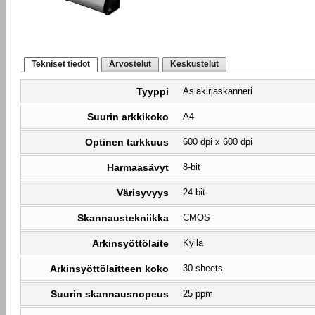
Tekniset tiedot
Arvostelut
Keskustelut
Tyyppi
Asiakirjaskanneri
Suurin arkkikoko
A4
Optinen tarkkuus
600 dpi x 600 dpi
Harmaasävyt
8-bit
Värisyvyys
24-bit
Skannaustekniikka
CMOS
Arkinsyöttölaite
Kyllä
Arkinsyöttölaitteen koko
30 sheets
Suurin skannausnopeus
25 ppm