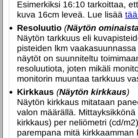
Esimerkiksi 16:10 tarkoittaa, ett
kuva 16cm leveä. Lue lisää
tää
Resoluutio
(
Näytön ominaist
Näytön tarkkuus eli kuvapiste
pisteiden lkm vaakasuunnassa x
näytöt on suunniteltu toimimaa
resoluutiota, joten mikäli monit
monitorin muuntaa tarkkuus va
Kirkkaus
(
Näytön kirkkaus
)
Näytön kirkkaus mitataan panee
valon määrällä. Mittayksikkönä
kirkkaus) per neliömetri (cd/m2
parempana mitä kirkkaamman k