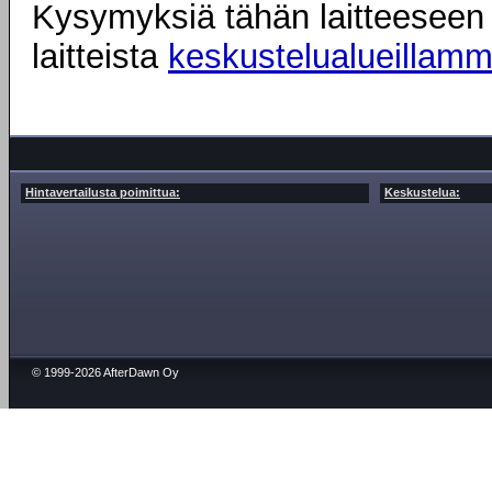
Kysymyksiä tähän laitteeseen l
laitteista
keskustelualueillam
Hintavertailusta poimittua:
Keskustelua:
© 1999-2026 AfterDawn Oy