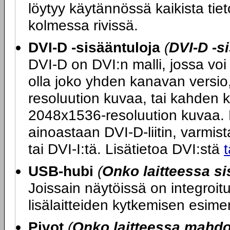
löytyy käytännössä kaikista tie
kolmessa rivissä.
DVI-D -sisääntuloja
(
DVI-D -s
DVI-D on DVI:n malli, jossa voi 
olla joko yhden kanavan versio
resoluution kuvaa, tai kahden 
2048x1536-resoluution kuvaa. M
ainoastaan DVI-D-liitin, varmista
tai DVI-I:tä. Lisätietoa DVI:stä
t
USB-hubi
(
Onko laitteessa s
Joissain näytöissä on integroi
lisälaitteiden kytkemisen esime
Pivot
(
Onko laitteessa mahdol