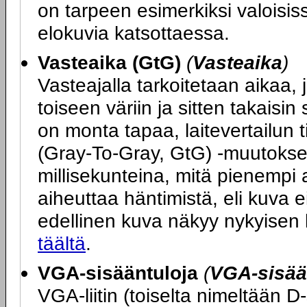
on tarpeen esimerkiksi valoisiss
elokuvia katsottaessa.
Vasteaika (GtG)
(
Vasteaika
)
Vasteajalla tarkoitetaan aikaa, j
toiseen väriin ja sitten takais
on monta tapaa, laitevertailun 
(Gray-To-Gray, GtG) -muutokse
millisekunteina, mitä pienempi 
aiheuttaa häntimistä, eli kuva ei
edellinen kuva näkyy nykyisen
täältä
.
VGA-sisääntuloja
(
VGA-sisää
VGA-liitin (toiselta nimeltään D