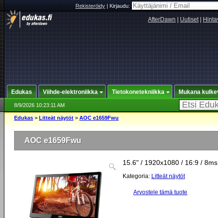
Rekisteröidy
|
Kirjaudu:
AfterDawn
|
Uutiset
|
Hinta
Edukas
Viihde-elektroniikka
Tietokonetekniikka
Mukana kulke
8/9/2026 10:23:11 AM
Edukas
>
Litteät näytöt
>
AOC e1659Fwu
AOC e1659Fwu
15.6" / 1920x1080 / 16:9 / 8ms
Kategoria:
Litteät näytöt
Arvostele tämä tuote