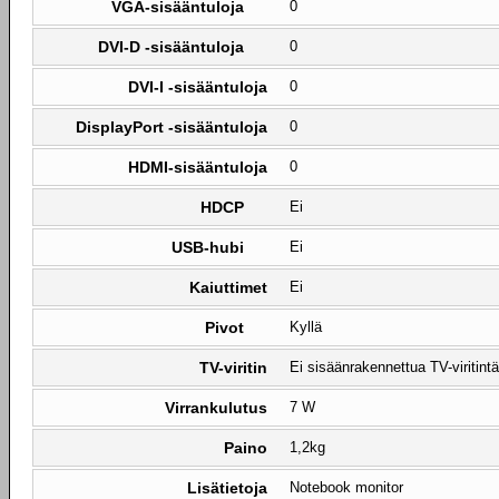
VGA-sisääntuloja
0
DVI-D -sisääntuloja
0
DVI-I -sisääntuloja
0
DisplayPort -sisääntuloja
0
HDMI-sisääntuloja
0
HDCP
Ei
USB-hubi
Ei
Kaiuttimet
Ei
Pivot
Kyllä
TV-viritin
Ei sisäänrakennettua TV-viritintä
Virrankulutus
7 W
Paino
1,2kg
Lisätietoja
Notebook monitor