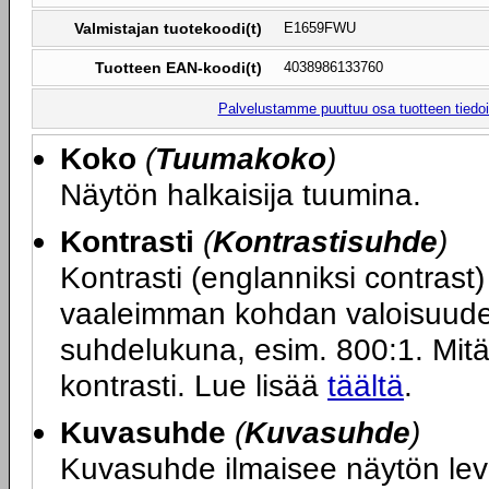
Valmistajan tuotekoodi(t)
E1659FWU
Tuotteen EAN-koodi(t)
4038986133760
Palvelustamme puuttuu osa tuotteen tiedois
Koko
(
Tuumakoko
)
Näytön halkaisija tuumina.
Kontrasti
(
Kontrastisuhde
)
Kontrasti (englanniksi contras
vaaleimman kohdan valoisuuden
suhdelukuna, esim. 800:1. Mit
kontrasti. Lue lisää
täältä
.
Kuvasuhde
(
Kuvasuhde
)
Kuvasuhde ilmaisee näytön le