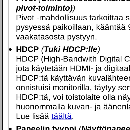
pivot-toiminto)
)
Pivot -mahdollisuus tarkoittaa s
pysyessä paikoillaan, kääntää 9
vaakatasosta pystyyn.
HDCP
(
Tuki HDCP:lle
)
HDCP (High-Bandwith Digital 
jota käytetään HDMI- ja digitaa
HDCP:tä käyttävän kuvalähteen 
onnistuisi monitorilla, täytyy s
HDCP:tä, voi toistolaite olla n
huonommalla kuvan- ja äänenlaa
Lue lisää
täältä
.
Paneelin tyyppi
(
Näyttöpaneel