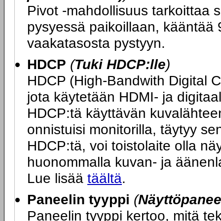
Pivot -mahdollisuus tarkoittaa s
pysyessä paikoillaan, kääntää 9
vaakatasosta pystyyn.
HDCP
(
Tuki HDCP:lle
)
HDCP (High-Bandwith Digital 
jota käytetään HDMI- ja digitaa
HDCP:tä käyttävän kuvalähteen 
onnistuisi monitorilla, täytyy s
HDCP:tä, voi toistolaite olla n
huonommalla kuvan- ja äänenlaa
Lue lisää
täältä
.
Paneelin tyyppi
(
Näyttöpaneel
Paneelin tyyppi kertoo, mitä t