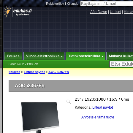
Rekisteröidy
|
Kirjaudu:
AfterDawn
|
Uutiset
|
Hinta
Edukas
Viihde-elektroniikka
Tietokonetekniikka
Mukana kulke
8/8/2026 2:21:09 PM
Edukas
>
Litteät näytöt
>
AOC i2367Fh
AOC i2367Fh
23" / 1920x1080 / 16:9 / 6ms
Kategoria:
Litteät näytöt
Arvostele tämä tuote