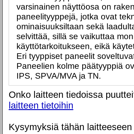
varsinainen näyttöosa on rakenn
paneelityyppejä, jotka ovat tek
ominaisuuksiltaan sekä laadulta
selvittää, sillä se vaikuttaa mo
käyttötarkoitukseen, eikä käyte
Eri tyyppiset paneelit soveltuva
Paneelien kolme päätyyppiä ov
IPS, SPVA/MVA ja TN.
Onko laitteen tiedoissa puuttei
laitteen tietoihin
Kysymyksiä tähän laitteeseen l