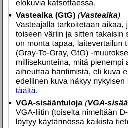
elokuvia katsottaessa.
Vasteaika (GtG)
(
Vasteaika
)
Vasteajalla tarkoitetaan aikaa, j
toiseen väriin ja sitten takais
on monta tapaa, laitevertailun 
(Gray-To-Gray, GtG) -muutokse
millisekunteina, mitä pienempi 
aiheuttaa häntimistä, eli kuva ei
edellinen kuva näkyy nykyisen
täältä
.
VGA-sisääntuloja
(
VGA-sisää
VGA-liitin (toiselta nimeltään D
löytyy käytännössä kaikista tie