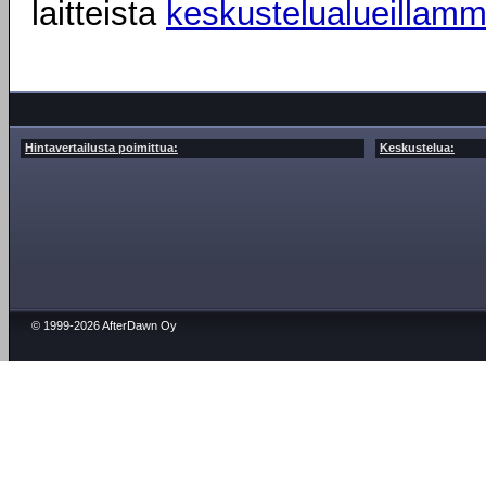
laitteista
keskustelualueillam
Hintavertailusta poimittua:
Keskustelua:
© 1999-2026 AfterDawn Oy