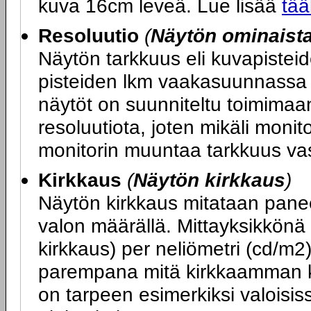
kuva 16cm leveä. Lue lisää
tää
Resoluutio
(
Näytön ominaist
Näytön tarkkuus eli kuvapiste
pisteiden lkm vaakasuunnassa x
näytöt on suunniteltu toimimaa
resoluutiota, joten mikäli monit
monitorin muuntaa tarkkuus va
Kirkkaus
(
Näytön kirkkaus
)
Näytön kirkkaus mitataan panee
valon määrällä. Mittayksikkönä
kirkkaus) per neliömetri (cd/m2
parempana mitä kirkkaamman k
on tarpeen esimerkiksi valoisiss