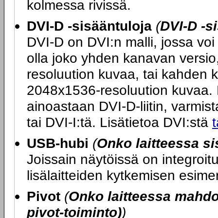
kolmessa rivissä.
DVI-D -sisääntuloja
(
DVI-D -s
DVI-D on DVI:n malli, jossa voi 
olla joko yhden kanavan versio
resoluution kuvaa, tai kahden 
2048x1536-resoluution kuvaa. M
ainoastaan DVI-D-liitin, varmista
tai DVI-I:tä. Lisätietoa DVI:stä
t
USB-hubi
(
Onko laitteessa s
Joissain näytöissä on integroi
lisälaitteiden kytkemisen esime
Pivot
(
Onko laitteessa mahdol
pivot-toiminto)
)