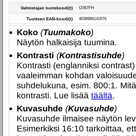
Valmistajan tuotekoodi(t)
I2367FH
Tuotteen EAN-koodi(t)
4038986142076
Koko
(
Tuumakoko
)
Näytön halkaisija tuumina.
Kontrasti
(
Kontrastisuhde
)
Kontrasti (englanniksi contras
vaaleimman kohdan valoisuuden
suhdelukuna, esim. 800:1. Mit
kontrasti. Lue lisää
täältä
.
Kuvasuhde
(
Kuvasuhde
)
Kuvasuhde ilmaisee näytön le
Esimerkiksi 16:10 tarkoittaa, ett