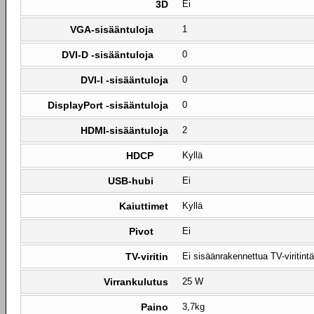
3D
Ei
VGA-sisääntuloja
1
DVI-D -sisääntuloja
0
DVI-I -sisääntuloja
0
DisplayPort -sisääntuloja
0
HDMI-sisääntuloja
2
HDCP
Kyllä
USB-hubi
Ei
Kaiuttimet
Kyllä
Pivot
Ei
TV-viritin
Ei sisäänrakennettua TV-viritintä
Virrankulutus
25 W
Paino
3,7kg