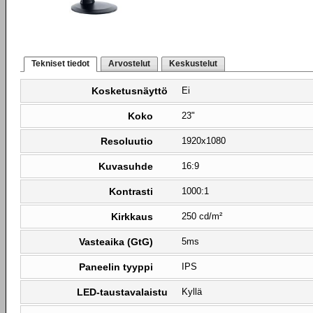
Tekniset tiedot
Arvostelut
Keskustelut
Kosketusnäyttö
Ei
Koko
23"
Resoluutio
1920x1080
Kuvasuhde
16:9
Kontrasti
1000:1
Kirkkaus
250 cd/m²
Vasteaika (GtG)
5ms
Paneelin tyyppi
IPS
LED-taustavalaistu
Kyllä