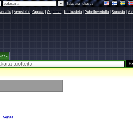
|
Salasana hukassa
vertailu
|
Arvostelut
|
Oppaat
|
Ohjelmat
|
Keskustelu
|
Puhelinvertailu
|
Sanasto
|
Vas
vat
Vertaa