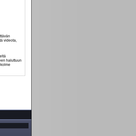
ttävän
tä videota,
eltä
teen haluttuun
n kolme