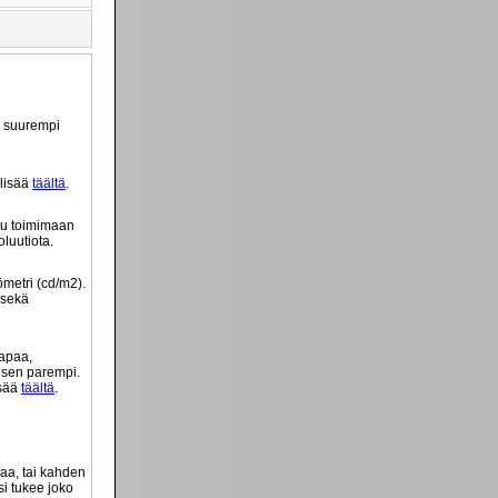
ä suurempi
 lisää
täältä
.
tu toimimaan
luutiota.
ömetri (cd/m2).
 sekä
tapaa,
o sen parempi.
isää
täältä
.
vaa, tai kahden
si tukee joko