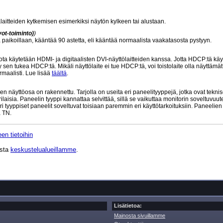
laitteiden kytkemisen esimerkiksi näytön kylkeen tai alustaan.
ot-toiminto)
)
sä paikoillaan, kääntää 90 astetta, eli kääntää normaalista vaakatasosta pystyyn.
 käytetään HDMI- ja digitaalisten DVI-näyttölaitteiden kanssa. Jotta HDCP:tä käy
 sen tukea HDCP:tä. Mikäli näyttölaite ei tue HDCP:tä, voi toistolaite olla näyttämät
maalisti. Lue lisää
täältä
.
n näyttöosa on rakennettu. Tarjolla on useita eri paneelityyppejä, jotka ovat teknis
aisia. Paneelin tyyppi kannattaa selvittää, sillä se vaikuttaa monitorin soveltuvuu
ri tyyppiset paneelit soveltuvat toisiaan paremmin eri käyttötarkoituksiin. Paneelie
 TN.
en tietoihin
ista
keskustelualueillamme
.
Lisätietoa:
Mainosta sivuillamme