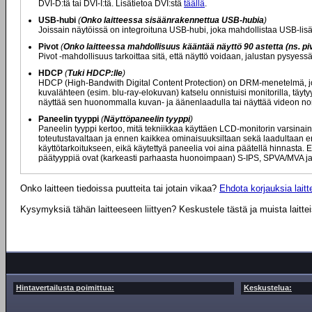
DVI-D:tä tai DVI-I:tä. Lisätietoa DVI:stä
täällä
.
USB-hubi
(
Onko laitteessa sisäänrakennettua USB-hubia
)
Joissain näytöissä on integroituna USB-hubi, joka mahdollistaa USB-lisä
Pivot
(
Onko laitteessa mahdollisuus kääntää näyttö 90 astetta (ns. piv
Pivot -mahdollisuus tarkoittaa sitä, että näyttö voidaan, jalustan pysyes
HDCP
(
Tuki HDCP:lle
)
HDCP (High-Bandwith Digital Content Protection) on DRM-menetelmä, jota
kuvalähteen (esim. blu-ray-elokuvan) katselu onnistuisi monitorilla, täytyy
näyttää sen huonommalla kuvan- ja äänenlaadulla tai näyttää videon nor
Paneelin tyyppi
(
Näyttöpaneelin tyyppi
)
Paneelin tyyppi kertoo, mitä tekniikkaa käyttäen LCD-monitorin varsinaine
toteutustavaltaan ja ennen kaikkea ominaisuuksiltaan sekä laadultaan eril
käyttötarkoitukseen, eikä käytettyä paneelia voi aina päätellä hinnasta. E
päätyyppiä ovat (karkeasti parhaasta huonoimpaan) S-IPS, SPVA/MVA ja
Onko laitteen tiedoissa puutteita tai jotain vikaa?
Ehdota korjauksia laitte
Kysymyksiä tähän laitteeseen liittyen? Keskustele tästä ja muista laitte
Hintavertailusta poimittua:
Keskustelua: