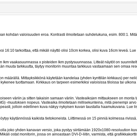
man kohdan valoisuuden eroa. Kontrasti ilmoitetaan suhdelukuna, esim. 800:1. Mit
16:10 tarkoittaa, että mikäli näyttö olisi 10cm korkea, olisi kuva 16cm leveä. Lue
n lkm vaakasuunnassa x pisteiden lkm pystysuunnassa. Litteät näytöt on suunnitel
etään muuta tarkkuutta, täytyy monitorin muuntaa tarkkuus vastaamaan sen omaa reso
on määrällä. Mittayksikkönä käytetään kandelaa (yhden kynttilän kirkkaus) per neli
kenee tuottamaan. Kirkkaus on tarpeen esimerkiksi valoisissa tiloissa tai ulkona
aa toiseen väriin ja sitten takaisin samaan väriin. Vasteaikojen mittaukseen on monta 
 GtG) -muutoksen nopeus. Vasteaika ilmoitetaan millisekunteina, mitä pienempi arv
 nopeasti, jolloin edellinen kuva näkyy nykyisen kuvan taustalla haamukuvana. Lue l
 löytyy käytännössä kaikista tietokoneista. Liittimessä on 15 pinniä kolmessa rivissä.
voi olla joko yhden kanavan versio, joka pystyy siirtämään 1920x1080-resoluution ku
li ostat monitorin, jossa on ainoastaan DVI-D-liitin, varmista, että grafiikkakortti