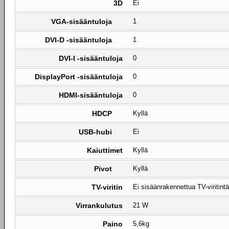
3D
Ei
VGA-sisääntuloja
1
DVI-D -sisääntuloja
1
DVI-I -sisääntuloja
0
DisplayPort -sisääntuloja
0
HDMI-sisääntuloja
0
HDCP
Kyllä
USB-hubi
Ei
Kaiuttimet
Kyllä
Pivot
Kyllä
TV-viritin
Ei sisäänrakennettua TV-viritintä
Virrankulutus
21 W
Paino
5,6kg