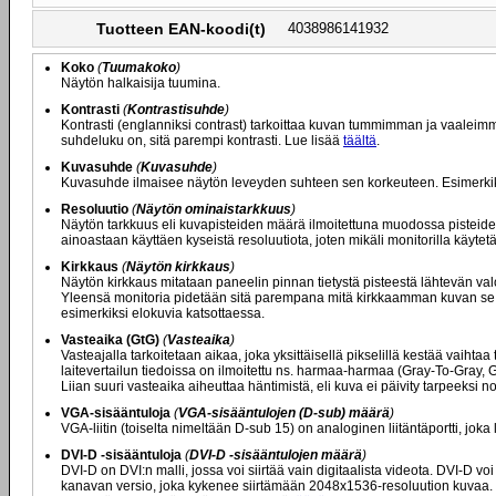
Tuotteen EAN-koodi(t)
4038986141932
Koko
(
Tuumakoko
)
Näytön halkaisija tuumina.
Kontrasti
(
Kontrastisuhde
)
Kontrasti (englanniksi contrast) tarkoittaa kuvan tummimman ja vaaleim
suhdeluku on, sitä parempi kontrasti. Lue lisää
täältä
.
Kuvasuhde
(
Kuvasuhde
)
Kuvasuhde ilmaisee näytön leveyden suhteen sen korkeuteen. Esimerkiksi 
Resoluutio
(
Näytön ominaistarkkuus
)
Näytön tarkkuus eli kuvapisteiden määrä ilmoitettuna muodossa pisteide
ainoastaan käyttäen kyseistä resoluutiota, joten mikäli monitorilla käyt
Kirkkaus
(
Näytön kirkkaus
)
Näytön kirkkaus mitataan paneelin pinnan tietystä pisteestä lähtevän val
Yleensä monitoria pidetään sitä parempana mitä kirkkaamman kuvan se ky
esimerkiksi elokuvia katsottaessa.
Vasteaika (GtG)
(
Vasteaika
)
Vasteajalla tarkoitetaan aikaa, joka yksittäisellä pikselillä kestää vaiht
laitevertailun tiedoissa on ilmoitettu ns. harmaa-harmaa (Gray-To-Gray,
Liian suuri vasteaika aiheuttaa häntimistä, eli kuva ei päivity tarpeeksi
VGA-sisääntuloja
(
VGA-sisääntulojen (D-sub) määrä
)
VGA-liitin (toiselta nimeltään D-sub 15) on analoginen liitäntäportti, joka
DVI-D -sisääntuloja
(
DVI-D -sisääntulojen määrä
)
DVI-D on DVI:n malli, jossa voi siirtää vain digitaalista videota. DVI-D 
kanavan versio, joka kykenee siirtämään 2048x1536-resoluution kuvaa. Mikä