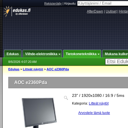
Rekisteröidy
|
Kirjaudu:
AfterDawn
|
Uutiset
|
Hinta
Edukas
Viihde-elektroniikka
Tietokonetekniikka
Mukana kulke
8/6/2026 4:07:20 AM
Edukas
>
Litteät näytöt
>
AOC e2360Pda
AOC e2360Pda
23" / 1920x1080 / 16:9 / 5ms
Kategoria:
Litteät näytöt
Arvostele tämä tuote