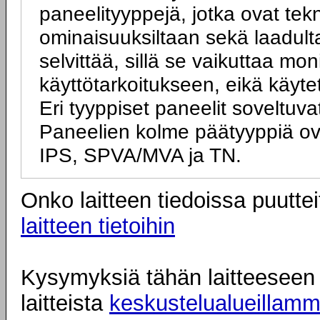
paneelityyppejä, jotka ovat tek
ominaisuuksiltaan sekä laadulta
selvittää, sillä se vaikuttaa mo
käyttötarkoitukseen, eikä käyte
Eri tyyppiset paneelit soveltuva
Paneelien kolme päätyyppiä ov
IPS, SPVA/MVA ja TN.
Onko laitteen tiedoissa puuttei
laitteen tietoihin
Kysymyksiä tähän laitteeseen l
laitteista
keskustelualueillam