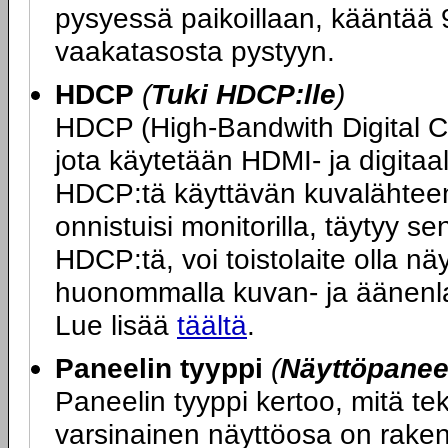
pysyessä paikoillaan, kääntää 9
vaakatasosta pystyyn.
HDCP
(
Tuki HDCP:lle
)
HDCP (High-Bandwith Digital 
jota käytetään HDMI- ja digitaa
HDCP:tä käyttävän kuvalähteen 
onnistuisi monitorilla, täytyy s
HDCP:tä, voi toistolaite olla n
huonommalla kuvan- ja äänenlaa
Lue lisää
täältä
.
Paneelin tyyppi
(
Näyttöpaneel
Paneelin tyyppi kertoo, mitä t
varsinainen näyttöosa on rakenn