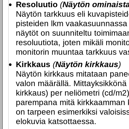
Resoluutio
(
Näytön ominaist
Näytön tarkkuus eli kuvapiste
pisteiden lkm vaakasuunnassa x
näytöt on suunniteltu toimimaa
resoluutiota, joten mikäli monit
monitorin muuntaa tarkkuus va
Kirkkaus
(
Näytön kirkkaus
)
Näytön kirkkaus mitataan panee
valon määrällä. Mittayksikkönä
kirkkaus) per neliömetri (cd/m2
parempana mitä kirkkaamman k
on tarpeen esimerkiksi valoisiss
elokuvia katsottaessa.