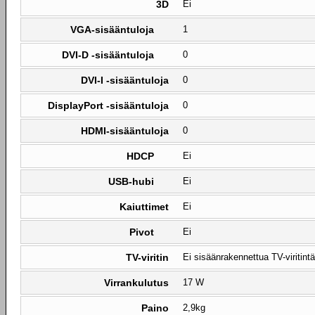
3D
Ei
VGA-sisääntuloja
1
DVI-D -sisääntuloja
0
DVI-I -sisääntuloja
0
DisplayPort -sisääntuloja
0
HDMI-sisääntuloja
0
HDCP
Ei
USB-hubi
Ei
Kaiuttimet
Ei
Pivot
Ei
TV-viritin
Ei sisäänrakennettua TV-viritintä
Virrankulutus
17 W
Paino
2,9kg