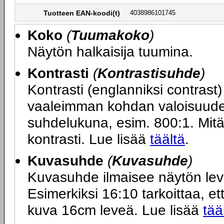
Tuotteen EAN-koodi(t)
4038986101745
Koko
(
Tuumakoko
)
Näytön halkaisija tuumina.
Kontrasti
(
Kontrastisuhde
)
Kontrasti (englanniksi contras
vaaleimman kohdan valoisuuden
suhdelukuna, esim. 800:1. Mit
kontrasti. Lue lisää
täältä
.
Kuvasuhde
(
Kuvasuhde
)
Kuvasuhde ilmaisee näytön le
Esimerkiksi 16:10 tarkoittaa, ett
kuva 16cm leveä. Lue lisää
tää