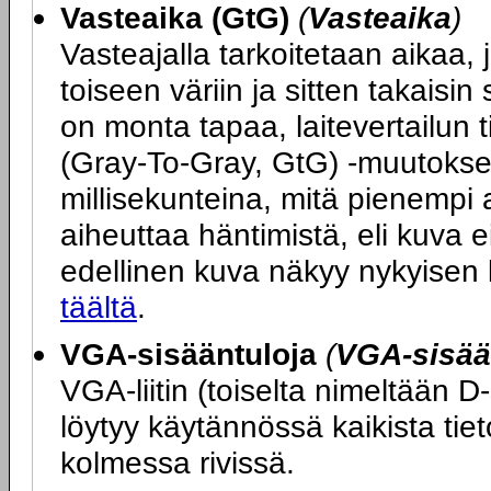
Vasteaika (GtG)
(
Vasteaika
)
Vasteajalla tarkoitetaan aikaa, j
toiseen väriin ja sitten takais
on monta tapaa, laitevertailun 
(Gray-To-Gray, GtG) -muutokse
millisekunteina, mitä pienempi 
aiheuttaa häntimistä, eli kuva ei
edellinen kuva näkyy nykyisen
täältä
.
VGA-sisääntuloja
(
VGA-sisää
VGA-liitin (toiselta nimeltään D
löytyy käytännössä kaikista tie
kolmessa rivissä.