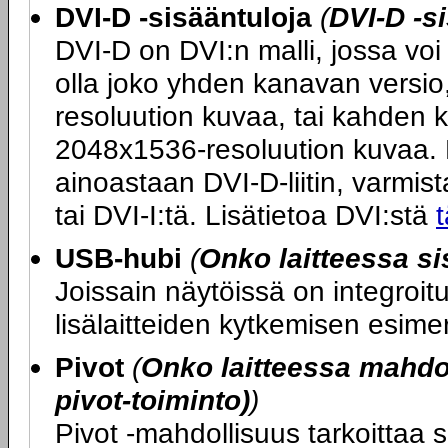
DVI-D -sisääntuloja
(
DVI-D -s
DVI-D on DVI:n malli, jossa voi 
olla joko yhden kanavan versio
resoluution kuvaa, tai kahden 
2048x1536-resoluution kuvaa. M
ainoastaan DVI-D-liitin, varmista
tai DVI-I:tä. Lisätietoa DVI:stä
t
USB-hubi
(
Onko laitteessa s
Joissain näytöissä on integroi
lisälaitteiden kytkemisen esime
Pivot
(
Onko laitteessa mahdol
pivot-toiminto)
)
Pivot -mahdollisuus tarkoittaa s