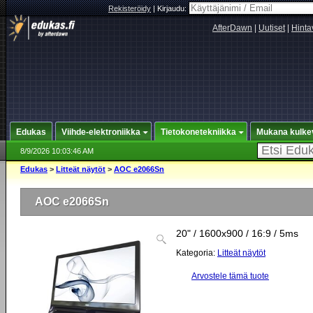
Rekisteröidy
|
Kirjaudu:
AfterDawn
|
Uutiset
|
Hinta
Edukas
Viihde-elektroniikka
Tietokonetekniikka
Mukana kulke
8/9/2026 10:03:46 AM
Edukas
>
Litteät näytöt
>
AOC e2066Sn
AOC e2066Sn
20" / 1600x900 / 16:9 / 5ms
Kategoria:
Litteät näytöt
Arvostele tämä tuote