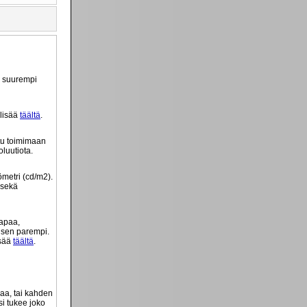
ä suurempi
 lisää
täältä
.
tu toimimaan
luutiota.
ömetri (cd/m2).
 sekä
tapaa,
o sen parempi.
isää
täältä
.
vaa, tai kahden
si tukee joko