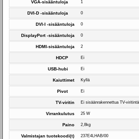
VGA-sisääntuloja
1
DVI-D -sisääntuloja
0
DVI-I -sisääntuloja
0
DisplayPort -sisääntuloja
0
HDMI-sisääntuloja
2
HDCP
Ei
USB-hubi
Ei
Kaiuttimet
Kyllä
Pivot
Ei
TV-viritin
Ei sisäänrakennettua TV-viritintä
Virrankulutus
25 W
Paino
2,8kg
Valmistajan tuotekoodi(t)
237E4LHAB/00