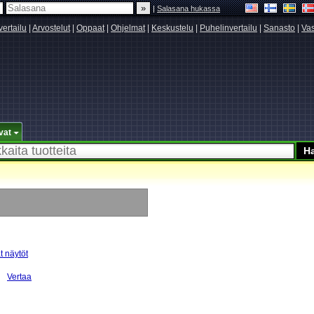
|
Salasana hukassa
vertailu
|
Arvostelut
|
Oppaat
|
Ohjelmat
|
Keskustelu
|
Puhelinvertailu
|
Sanasto
|
Vas
vat
ät näytöt
Vertaa