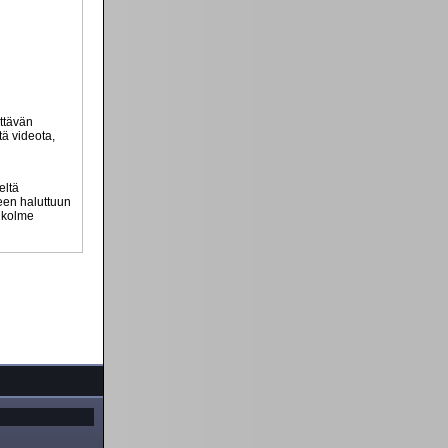
ttävän
tä videota,
eltä
teen haluttuun
n kolme