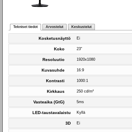
Tekniset tiedot
Arvostelut
Keskustelut
Kosketusnäyttö
Ei
Koko
23"
Resoluutio
1920x1080
Kuvasuhde
16:9
Kontrasti
1000:1
Kirkkaus
250 cd/m²
Vasteaika (GtG)
5ms
LED-taustavalaistu
Kyllä
3D
Ei