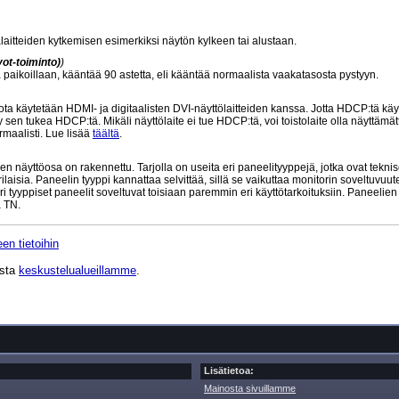
laitteiden kytkemisen esimerkiksi näytön kylkeen tai alustaan.
ot-toiminto)
)
sä paikoillaan, kääntää 90 astetta, eli kääntää normaalista vaakatasosta pystyyn.
 käytetään HDMI- ja digitaalisten DVI-näyttölaitteiden kanssa. Jotta HDCP:tä käy
 sen tukea HDCP:tä. Mikäli näyttölaite ei tue HDCP:tä, voi toistolaite olla näyttämät
maalisti. Lue lisää
täältä
.
n näyttöosa on rakennettu. Tarjolla on useita eri paneelityyppejä, jotka ovat teknis
aisia. Paneelin tyyppi kannattaa selvittää, sillä se vaikuttaa monitorin soveltuvuu
ri tyyppiset paneelit soveltuvat toisiaan paremmin eri käyttötarkoituksiin. Paneelie
 TN.
en tietoihin
ista
keskustelualueillamme
.
Lisätietoa:
Mainosta sivuillamme