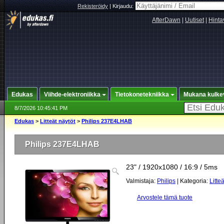
Rekisteröidy
|
Kirjaudu:
AfterDawn
|
Uutiset
|
Hinta
Edukas
Viihde-elektroniikka
Tietokonetekniikka
Mukana kulke
8/7/2026 10:45:41 PM
Edukas
>
Litteät näytöt
>
Philips 237E4LHAB
Philips 237E4LHAB
23" / 1920x1080 / 16:9 / 5ms
Valmistaja:
Philips
| Kategoria:
Litte
Arvostele tämä tuote