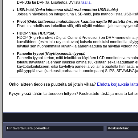
DVI-D:tä tai DVI-I:tä. Lisätietoa DVI:stä
täällä
.
USB-hubi
(
Onko laitteessa sisäänrakennettua USB-hubia
)
Joissain näytöissä on integroituna USB-hubi, joka mahdollistaa USB-lisä
Pivot
(
Onko laitteessa mahdollisuus kääntää näyttö 90 astetta (ns. piv
Pivot -mahdollisuus tarkoittaa sitä, että näyttö voidaan, jalustan pysyes
HDCP
(
Tuki HDCP:lle
)
HDCP (High-Bandwith Digital Content Protection) on DRM-menetelmä, jota
kuvalähteen (esim. blu-ray-elokuvan) katselu onnistuisi monitorilla, täytyy
näyttää sen huonommalla kuvan- ja äänenlaadulla tai näyttää videon nor
Paneelin tyyppi
(
Näyttöpaneelin tyyppi
)
Paneelin tyyppi kertoo, mitä tekniikkaa käyttäen LCD-monitorin varsinaine
toteutustavaltaan ja ennen kaikkea ominaisuuksiltaan sekä laadultaan eril
käyttötarkoitukseen, eikä käytettyä paneelia voi aina päätellä hinnasta. E
päätyyppiä ovat (karkeasti parhaasta huonoimpaan) S-IPS, SPVA/MVA ja
Onko laitteen tiedoissa puutteita tai jotain vikaa?
Ehdota korjauksia laitte
Kysymyksiä tähän laitteeseen liittyen? Keskustele tästä ja muista laitte
Hintavertailusta poimittua:
Keskustelua: