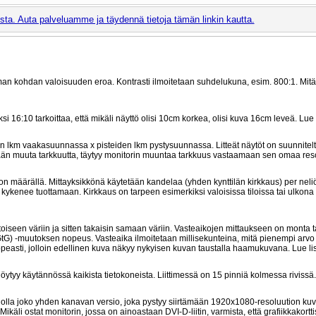
ta. Auta palveluamme ja täydennä tietoja tämän linkin kautta.
man kohdan valoisuuden eroa. Kontrasti ilmoitetaan suhdelukuna, esim. 800:1. Mit
16:10 tarkoittaa, että mikäli näyttö olisi 10cm korkea, olisi kuva 16cm leveä. Lue
n lkm vaakasuunnassa x pisteiden lkm pystysuunnassa. Litteät näytöt on suunnitel
etään muuta tarkkuutta, täytyy monitorin muuntaa tarkkuus vastaamaan sen omaa reso
on määrällä. Mittayksikkönä käytetään kandelaa (yhden kynttilän kirkkaus) per neli
kenee tuottamaan. Kirkkaus on tarpeen esimerkiksi valoisissa tiloissa tai ulkona
aa toiseen väriin ja sitten takaisin samaan väriin. Vasteaikojen mittaukseen on monta 
 GtG) -muutoksen nopeus. Vasteaika ilmoitetaan millisekunteina, mitä pienempi arv
 nopeasti, jolloin edellinen kuva näkyy nykyisen kuvan taustalla haamukuvana. Lue l
 löytyy käytännössä kaikista tietokoneista. Liittimessä on 15 pinniä kolmessa rivissä.
voi olla joko yhden kanavan versio, joka pystyy siirtämään 1920x1080-resoluution ku
li ostat monitorin, jossa on ainoastaan DVI-D-liitin, varmista, että grafiikkakortti