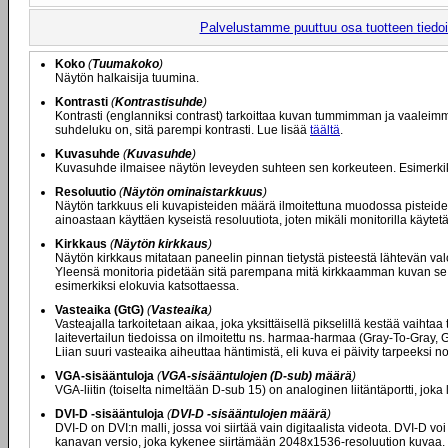
Palvelustamme puuttuu osa tuotteen tiedois
Koko
(
Tuumakoko
)
Näytön halkaisija tuumina.
Kontrasti
(
Kontrastisuhde
)
Kontrasti (englanniksi contrast) tarkoittaa kuvan tummimman ja vaaleim
suhdeluku on, sitä parempi kontrasti. Lue lisää
täältä
.
Kuvasuhde
(
Kuvasuhde
)
Kuvasuhde ilmaisee näytön leveyden suhteen sen korkeuteen. Esimerkiksi 
Resoluutio
(
Näytön ominaistarkkuus
)
Näytön tarkkuus eli kuvapisteiden määrä ilmoitettuna muodossa pisteide
ainoastaan käyttäen kyseistä resoluutiota, joten mikäli monitorilla käyt
Kirkkaus
(
Näytön kirkkaus
)
Näytön kirkkaus mitataan paneelin pinnan tietystä pisteestä lähtevän val
Yleensä monitoria pidetään sitä parempana mitä kirkkaamman kuvan se ky
esimerkiksi elokuvia katsottaessa.
Vasteaika (GtG)
(
Vasteaika
)
Vasteajalla tarkoitetaan aikaa, joka yksittäisellä pikselillä kestää vaiht
laitevertailun tiedoissa on ilmoitettu ns. harmaa-harmaa (Gray-To-Gray,
Liian suuri vasteaika aiheuttaa häntimistä, eli kuva ei päivity tarpeeksi
VGA-sisääntuloja
(
VGA-sisääntulojen (D-sub) määrä
)
VGA-liitin (toiselta nimeltään D-sub 15) on analoginen liitäntäportti, joka
DVI-D -sisääntuloja
(
DVI-D -sisääntulojen määrä
)
DVI-D on DVI:n malli, jossa voi siirtää vain digitaalista videota. DVI-D 
kanavan versio, joka kykenee siirtämään 2048x1536-resoluution kuvaa. Mikä