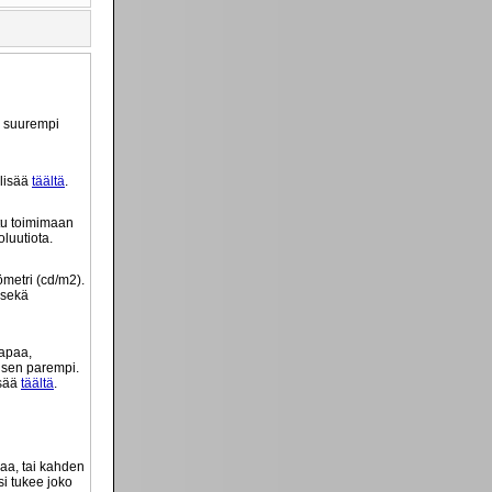
ä suurempi
 lisää
täältä
.
tu toimimaan
luutiota.
ömetri (cd/m2).
 sekä
tapaa,
o sen parempi.
isää
täältä
.
vaa, tai kahden
si tukee joko