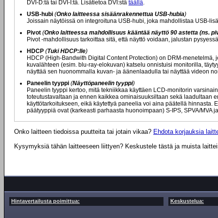
DVI-D:tä tai DVI-I:tä. Lisätietoa DVI:stä
täällä
.
USB-hubi
(
Onko laitteessa sisäänrakennettua USB-hubia
)
Joissain näytöissä on integroituna USB-hubi, joka mahdollistaa USB-lisä
Pivot
(
Onko laitteessa mahdollisuus kääntää näyttö 90 astetta (ns. piv
Pivot -mahdollisuus tarkoittaa sitä, että näyttö voidaan, jalustan pysyes
HDCP
(
Tuki HDCP:lle
)
HDCP (High-Bandwith Digital Content Protection) on DRM-menetelmä, jota
kuvalähteen (esim. blu-ray-elokuvan) katselu onnistuisi monitorilla, täytyy
näyttää sen huonommalla kuvan- ja äänenlaadulla tai näyttää videon nor
Paneelin tyyppi
(
Näyttöpaneelin tyyppi
)
Paneelin tyyppi kertoo, mitä tekniikkaa käyttäen LCD-monitorin varsinaine
toteutustavaltaan ja ennen kaikkea ominaisuuksiltaan sekä laadultaan eril
käyttötarkoitukseen, eikä käytettyä paneelia voi aina päätellä hinnasta. E
päätyyppiä ovat (karkeasti parhaasta huonoimpaan) S-IPS, SPVA/MVA ja
Onko laitteen tiedoissa puutteita tai jotain vikaa?
Ehdota korjauksia laitte
Kysymyksiä tähän laitteeseen liittyen? Keskustele tästä ja muista laitte
Hintavertailusta poimittua:
Keskustelua: