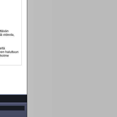
ttävän
tä videota,
eltä
teen haluttuun
n kolme