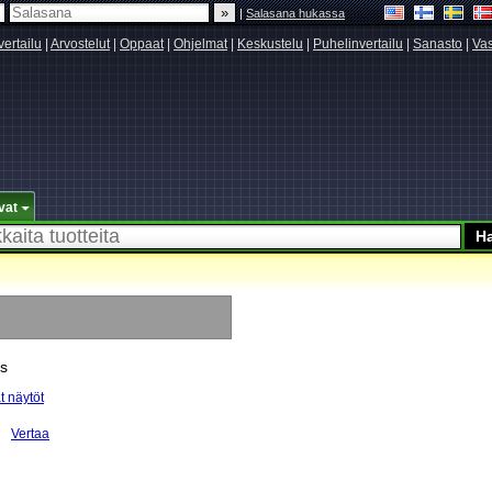
|
Salasana hukassa
vertailu
|
Arvostelut
|
Oppaat
|
Ohjelmat
|
Keskustelu
|
Puhelinvertailu
|
Sanasto
|
Vas
vat
ms
ät näytöt
Vertaa