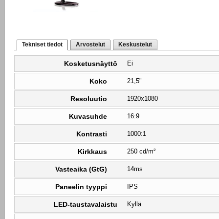
Tekniset tiedot
Arvostelut
Keskustelut
Kosketusnäyttö
Ei
Koko
21,5"
Resoluutio
1920x1080
Kuvasuhde
16:9
Kontrasti
1000:1
Kirkkaus
250 cd/m²
Vasteaika (GtG)
14ms
Paneelin tyyppi
IPS
LED-taustavalaistu
Kyllä