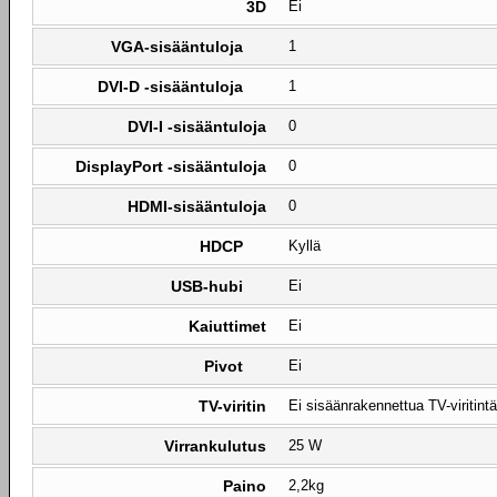
3D
Ei
VGA-sisääntuloja
1
DVI-D -sisääntuloja
1
DVI-I -sisääntuloja
0
DisplayPort -sisääntuloja
0
HDMI-sisääntuloja
0
HDCP
Kyllä
USB-hubi
Ei
Kaiuttimet
Ei
Pivot
Ei
TV-viritin
Ei sisäänrakennettua TV-viritintä
Virrankulutus
25 W
Paino
2,2kg