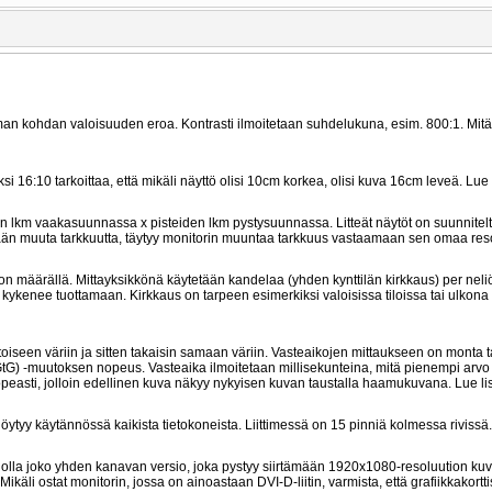
man kohdan valoisuuden eroa. Kontrasti ilmoitetaan suhdelukuna, esim. 800:1. Mit
16:10 tarkoittaa, että mikäli näyttö olisi 10cm korkea, olisi kuva 16cm leveä. Lue
n lkm vaakasuunnassa x pisteiden lkm pystysuunnassa. Litteät näytöt on suunnitel
etään muuta tarkkuutta, täytyy monitorin muuntaa tarkkuus vastaamaan sen omaa reso
on määrällä. Mittayksikkönä käytetään kandelaa (yhden kynttilän kirkkaus) per neli
kenee tuottamaan. Kirkkaus on tarpeen esimerkiksi valoisissa tiloissa tai ulkona
aa toiseen väriin ja sitten takaisin samaan väriin. Vasteaikojen mittaukseen on monta 
 GtG) -muutoksen nopeus. Vasteaika ilmoitetaan millisekunteina, mitä pienempi arv
 nopeasti, jolloin edellinen kuva näkyy nykyisen kuvan taustalla haamukuvana. Lue l
 löytyy käytännössä kaikista tietokoneista. Liittimessä on 15 pinniä kolmessa rivissä.
voi olla joko yhden kanavan versio, joka pystyy siirtämään 1920x1080-resoluution ku
li ostat monitorin, jossa on ainoastaan DVI-D-liitin, varmista, että grafiikkakortti