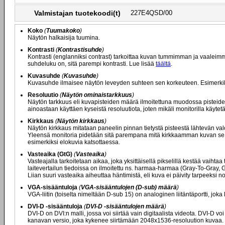
Valmistajan tuotekoodi(t)
227E4QSD/00
Koko
(
Tuumakoko
)
Näytön halkaisija tuumina.
Kontrasti
(
Kontrastisuhde
)
Kontrasti (englanniksi contrast) tarkoittaa kuvan tummimman ja vaaleim
suhdeluku on, sitä parempi kontrasti. Lue lisää
täältä
.
Kuvasuhde
(
Kuvasuhde
)
Kuvasuhde ilmaisee näytön leveyden suhteen sen korkeuteen. Esimerkiksi 
Resoluutio
(
Näytön ominaistarkkuus
)
Näytön tarkkuus eli kuvapisteiden määrä ilmoitettuna muodossa pisteide
ainoastaan käyttäen kyseistä resoluutiota, joten mikäli monitorilla käyt
Kirkkaus
(
Näytön kirkkaus
)
Näytön kirkkaus mitataan paneelin pinnan tietystä pisteestä lähtevän val
Yleensä monitoria pidetään sitä parempana mitä kirkkaamman kuvan se ky
esimerkiksi elokuvia katsottaessa.
Vasteaika (GtG)
(
Vasteaika
)
Vasteajalla tarkoitetaan aikaa, joka yksittäisellä pikselillä kestää vaiht
laitevertailun tiedoissa on ilmoitettu ns. harmaa-harmaa (Gray-To-Gray,
Liian suuri vasteaika aiheuttaa häntimistä, eli kuva ei päivity tarpeeksi
VGA-sisääntuloja
(
VGA-sisääntulojen (D-sub) määrä
)
VGA-liitin (toiselta nimeltään D-sub 15) on analoginen liitäntäportti, joka
DVI-D -sisääntuloja
(
DVI-D -sisääntulojen määrä
)
DVI-D on DVI:n malli, jossa voi siirtää vain digitaalista videota. DVI-D 
kanavan versio, joka kykenee siirtämään 2048x1536-resoluution kuvaa. Mikä