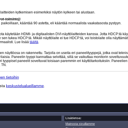
laitteiden kytkemisen esimerkiksi näytön kylkeen tai alustaan.
ot-toiminto)
)
sä paikoillaan, kääntää 90 astetta, eli kääntää normaalista vaakatasosta pystyyn.
 käytetään HDMI- ja digitaalisten DVI-näyttölaitteiden kanssa. Jotta HDCP:tä käy
 sen tukea HDCP:tä. Mikäli näyttölaite ei tue HDCP:tä, voi toistolaite olla näyttämät
maalisti. Lue lisää
täältä
.
n näyttöosa on rakennettu. Tarjolla on useita eri paneelityyppejä, jotka ovat teknis
aisia. Paneelin tyyppi kannattaa selvittää, sillä se vaikuttaa monitorin soveltuvuu
ri tyyppiset paneelit soveltuvat toisiaan paremmin eri käyttötarkoituksiin. Paneelie
 TN.
en tietoihin
ista
keskustelualueillamme
.
Lisätietoa:
Mainosta sivuillamme