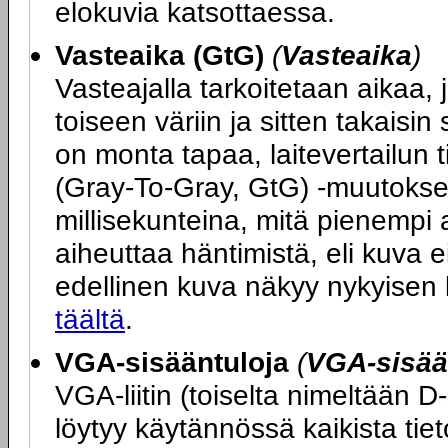
elokuvia katsottaessa.
Vasteaika (GtG)
(
Vasteaika
)
Vasteajalla tarkoitetaan aikaa, j
toiseen väriin ja sitten takais
on monta tapaa, laitevertailun 
(Gray-To-Gray, GtG) -muutokse
millisekunteina, mitä pienempi 
aiheuttaa häntimistä, eli kuva ei
edellinen kuva näkyy nykyisen
täältä
.
VGA-sisääntuloja
(
VGA-sisää
VGA-liitin (toiselta nimeltään D
löytyy käytännössä kaikista tie