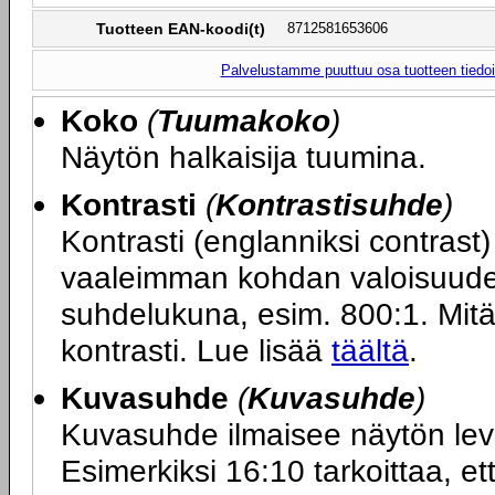
Tuotteen EAN-koodi(t)
8712581653606
Palvelustamme puuttuu osa tuotteen tiedois
Koko
(
Tuumakoko
)
Näytön halkaisija tuumina.
Kontrasti
(
Kontrastisuhde
)
Kontrasti (englanniksi contras
vaaleimman kohdan valoisuuden
suhdelukuna, esim. 800:1. Mit
kontrasti. Lue lisää
täältä
.
Kuvasuhde
(
Kuvasuhde
)
Kuvasuhde ilmaisee näytön le
Esimerkiksi 16:10 tarkoittaa, ett