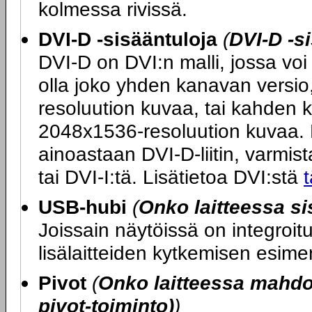
kolmessa rivissä.
DVI-D -sisääntuloja
(
DVI-D -s
DVI-D on DVI:n malli, jossa voi 
olla joko yhden kanavan versio
resoluution kuvaa, tai kahden 
2048x1536-resoluution kuvaa. M
ainoastaan DVI-D-liitin, varmista
tai DVI-I:tä. Lisätietoa DVI:stä
t
USB-hubi
(
Onko laitteessa s
Joissain näytöissä on integroi
lisälaitteiden kytkemisen esime
Pivot
(
Onko laitteessa mahdol
pivot-toiminto)
)