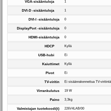
VGA-sisääntuloja
1
DVI-D -sisääntuloja
1
DVI-I -sisääntuloja
0
DisplayPort -sisääntuloja
0
HDMI-sisääntuloja
0
HDCP
Kyllä
USB-hubi
Ei
Kaiuttimet
Kyllä
Pivot
Ei
TV-viritin
Ei sisäänrakennettua TV-viritintä
Virrankulutus
19 W
Paino
3,3kg
Valmistajan tuotekoodi(t)
226V4LAB/00