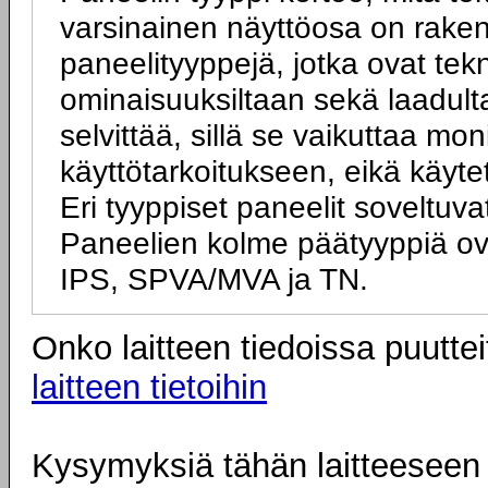
varsinainen näyttöosa on rakenn
paneelityyppejä, jotka ovat tek
ominaisuuksiltaan sekä laadulta
selvittää, sillä se vaikuttaa mo
käyttötarkoitukseen, eikä käyte
Eri tyyppiset paneelit soveltuva
Paneelien kolme päätyyppiä ov
IPS, SPVA/MVA ja TN.
Onko laitteen tiedoissa puuttei
laitteen tietoihin
Kysymyksiä tähän laitteeseen l