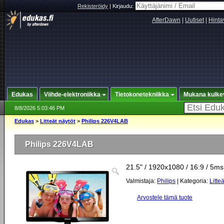
Rekisteröidy
|
Kirjaudu:
AfterDawn
|
Uutiset
|
Hinta
Edukas
Viihde-elektroniikka
Tietokonetekniikka
Mukana kulke
8/8/2026 5:03:46 PM
Edukas
>
Litteät näytöt
>
Philips 226V4LAB
Philips 226V4LAB
21.5" / 1920x1080 / 16:9 / 5ms
Valmistaja:
Philips
| Kategoria:
Litte
Arvostele tämä tuote