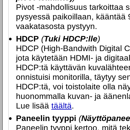
Pivot -mahdollisuus tarkoittaa s
pysyessä paikoillaan, kääntää 9
vaakatasosta pystyyn.
HDCP
(
Tuki HDCP:lle
)
HDCP (High-Bandwith Digital 
jota käytetään HDMI- ja digitaa
HDCP:tä käyttävän kuvalähteen 
onnistuisi monitorilla, täytyy s
HDCP:tä, voi toistolaite olla n
huonommalla kuvan- ja äänenlaa
Lue lisää
täältä
.
Paneelin tyyppi
(
Näyttöpaneel
Paneelin tyyppi kertoo, mitä t