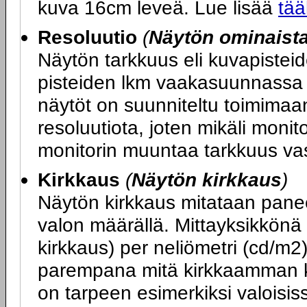
kuva 16cm leveä. Lue lisää
tää
Resoluutio
(
Näytön ominaist
Näytön tarkkuus eli kuvapiste
pisteiden lkm vaakasuunnassa x
näytöt on suunniteltu toimimaa
resoluutiota, joten mikäli monit
monitorin muuntaa tarkkuus va
Kirkkaus
(
Näytön kirkkaus
)
Näytön kirkkaus mitataan panee
valon määrällä. Mittayksikkönä
kirkkaus) per neliömetri (cd/m2
parempana mitä kirkkaamman k
on tarpeen esimerkiksi valoisiss