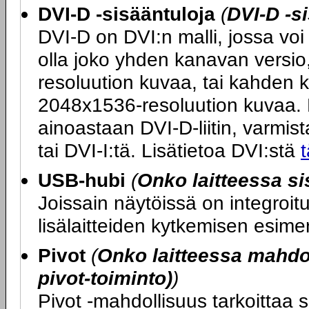
DVI-D -sisääntuloja
(
DVI-D -s
DVI-D on DVI:n malli, jossa voi 
olla joko yhden kanavan versio
resoluution kuvaa, tai kahden 
2048x1536-resoluution kuvaa. M
ainoastaan DVI-D-liitin, varmista
tai DVI-I:tä. Lisätietoa DVI:stä
t
USB-hubi
(
Onko laitteessa s
Joissain näytöissä on integroi
lisälaitteiden kytkemisen esime
Pivot
(
Onko laitteessa mahdol
pivot-toiminto)
)
Pivot -mahdollisuus tarkoittaa s