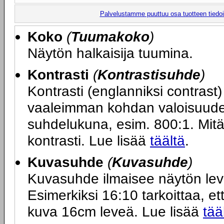
Palvelustamme puuttuu osa tuotteen tiedois
Koko
(
Tuumakoko
)
Näytön halkaisija tuumina.
Kontrasti
(
Kontrastisuhde
)
Kontrasti (englanniksi contras
vaaleimman kohdan valoisuuden
suhdelukuna, esim. 800:1. Mit
kontrasti. Lue lisää
täältä
.
Kuvasuhde
(
Kuvasuhde
)
Kuvasuhde ilmaisee näytön le
Esimerkiksi 16:10 tarkoittaa, ett
kuva 16cm leveä. Lue lisää
tää