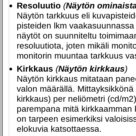
Resoluutio
(
Näytön ominaist
Näytön tarkkuus eli kuvapiste
pisteiden lkm vaakasuunnassa x
näytöt on suunniteltu toimimaa
resoluutiota, joten mikäli monit
monitorin muuntaa tarkkuus va
Kirkkaus
(
Näytön kirkkaus
)
Näytön kirkkaus mitataan panee
valon määrällä. Mittayksikkönä
kirkkaus) per neliömetri (cd/m2
parempana mitä kirkkaamman k
on tarpeen esimerkiksi valoisiss
elokuvia katsottaessa.