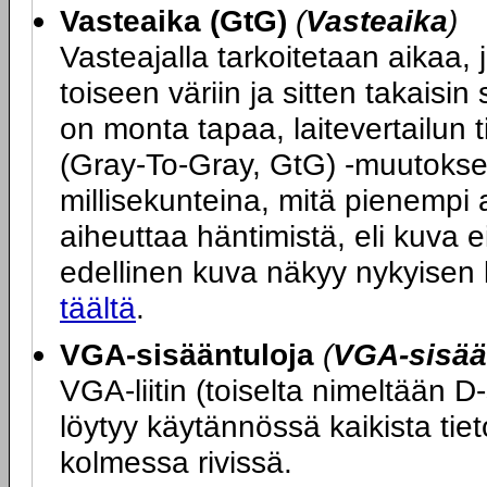
Vasteaika (GtG)
(
Vasteaika
)
Vasteajalla tarkoitetaan aikaa, j
toiseen väriin ja sitten takais
on monta tapaa, laitevertailun 
(Gray-To-Gray, GtG) -muutokse
millisekunteina, mitä pienempi 
aiheuttaa häntimistä, eli kuva ei
edellinen kuva näkyy nykyisen
täältä
.
VGA-sisääntuloja
(
VGA-sisää
VGA-liitin (toiselta nimeltään D
löytyy käytännössä kaikista tie
kolmessa rivissä.