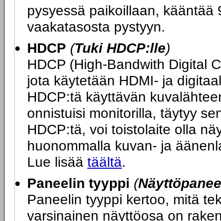
pysyessä paikoillaan, kääntää 9
vaakatasosta pystyyn.
HDCP
(
Tuki HDCP:lle
)
HDCP (High-Bandwith Digital 
jota käytetään HDMI- ja digitaa
HDCP:tä käyttävän kuvalähteen 
onnistuisi monitorilla, täytyy s
HDCP:tä, voi toistolaite olla n
huonommalla kuvan- ja äänenlaa
Lue lisää
täältä
.
Paneelin tyyppi
(
Näyttöpaneel
Paneelin tyyppi kertoo, mitä t
varsinainen näyttöosa on rakenn