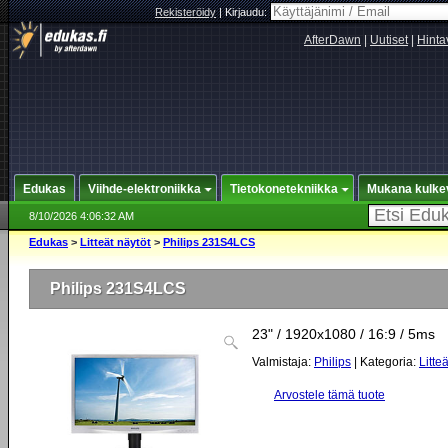
Rekisteröidy
|
Kirjaudu:
AfterDawn
|
Uutiset
|
Hinta
Edukas
Viihde-elektroniikka
Tietokonetekniikka
Mukana kulke
8/10/2026 4:06:32 AM
Edukas
>
Litteät näytöt
>
Philips 231S4LCS
Philips 231S4LCS
23" / 1920x1080 / 16:9 / 5ms
Valmistaja:
Philips
| Kategoria:
Litte
Arvostele tämä tuote