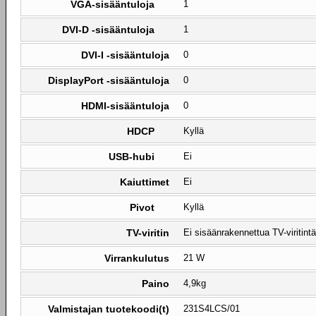
VGA-sisääntuloja
1
DVI-D -sisääntuloja
1
DVI-I -sisääntuloja
0
DisplayPort -sisääntuloja
0
HDMI-sisääntuloja
0
HDCP
Kyllä
USB-hubi
Ei
Kaiuttimet
Ei
Pivot
Kyllä
TV-viritin
Ei sisäänrakennettua TV-viritintä
Virrankulutus
21 W
Paino
4,9kg
Valmistajan tuotekoodi(t)
231S4LCS/01