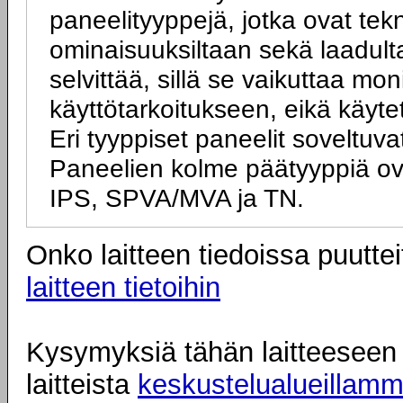
paneelityyppejä, jotka ovat tek
ominaisuuksiltaan sekä laadulta
selvittää, sillä se vaikuttaa mo
käyttötarkoitukseen, eikä käyte
Eri tyyppiset paneelit soveltuva
Paneelien kolme päätyyppiä ov
IPS, SPVA/MVA ja TN.
Onko laitteen tiedoissa puuttei
laitteen tietoihin
Kysymyksiä tähän laitteeseen l
laitteista
keskustelualueillam