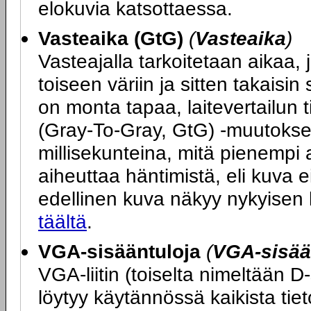
elokuvia katsottaessa.
Vasteaika (GtG)
(
Vasteaika
)
Vasteajalla tarkoitetaan aikaa, j
toiseen väriin ja sitten takais
on monta tapaa, laitevertailun 
(Gray-To-Gray, GtG) -muutokse
millisekunteina, mitä pienempi 
aiheuttaa häntimistä, eli kuva ei
edellinen kuva näkyy nykyisen
täältä
.
VGA-sisääntuloja
(
VGA-sisää
VGA-liitin (toiselta nimeltään D
löytyy käytännössä kaikista tie