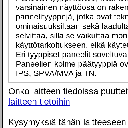
varsinainen näyttöosa on rakenn
paneelityyppejä, jotka ovat tek
ominaisuuksiltaan sekä laadulta
selvittää, sillä se vaikuttaa mo
käyttötarkoitukseen, eikä käyte
Eri tyyppiset paneelit soveltuva
Paneelien kolme päätyyppiä ov
IPS, SPVA/MVA ja TN.
Onko laitteen tiedoissa puuttei
laitteen tietoihin
Kysymyksiä tähän laitteeseen l