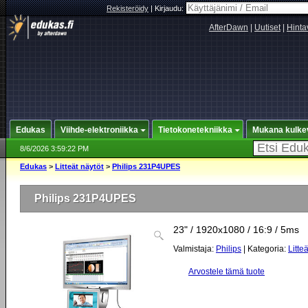
Rekisteröidy
|
Kirjaudu:
AfterDawn
|
Uutiset
|
Hinta
Edukas
Viihde-elektroniikka
Tietokonetekniikka
Mukana kulke
8/6/2026 3:59:22 PM
Edukas
>
Litteät näytöt
>
Philips 231P4UPES
Philips 231P4UPES
23" / 1920x1080 / 16:9 / 5ms
Valmistaja:
Philips
| Kategoria:
Litte
Arvostele tämä tuote