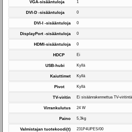
VGA-sisääntuloja
1
DVI-D -sisääntuloja
0
DVI-I -sisääntuloja
0
DisplayPort -sisääntuloja
0
HDMI-sisääntuloja
0
HDCP
Ei
USB-hubi
Kyllä
Kaiuttimet
Kyllä
Pivot
Kyllä
TV-viritin
Ei sisäänrakennettua TV-viritintä
Virrankulutus
24 W
Paino
5,3kg
Valmistajan tuotekoodi(t)
231P4UPES/00