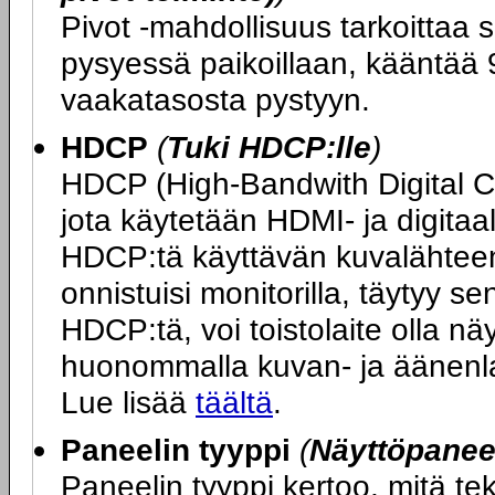
Pivot -mahdollisuus tarkoittaa s
pysyessä paikoillaan, kääntää 9
vaakatasosta pystyyn.
HDCP
(
Tuki HDCP:lle
)
HDCP (High-Bandwith Digital 
jota käytetään HDMI- ja digitaa
HDCP:tä käyttävän kuvalähteen 
onnistuisi monitorilla, täytyy s
HDCP:tä, voi toistolaite olla n
huonommalla kuvan- ja äänenlaa
Lue lisää
täältä
.
Paneelin tyyppi
(
Näyttöpaneel
Paneelin tyyppi kertoo, mitä t