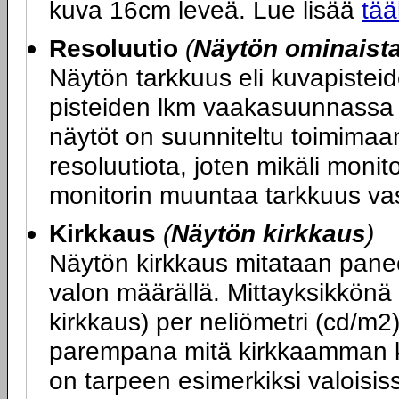
kuva 16cm leveä. Lue lisää
tää
Resoluutio
(
Näytön ominaist
Näytön tarkkuus eli kuvapiste
pisteiden lkm vaakasuunnassa x
näytöt on suunniteltu toimimaa
resoluutiota, joten mikäli monit
monitorin muuntaa tarkkuus va
Kirkkaus
(
Näytön kirkkaus
)
Näytön kirkkaus mitataan panee
valon määrällä. Mittayksikkönä
kirkkaus) per neliömetri (cd/m2
parempana mitä kirkkaamman k
on tarpeen esimerkiksi valoisiss