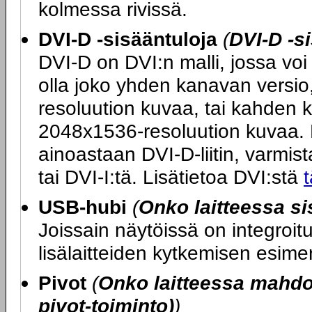
kolmessa rivissä.
DVI-D -sisääntuloja
(
DVI-D -s
DVI-D on DVI:n malli, jossa voi 
olla joko yhden kanavan versio
resoluution kuvaa, tai kahden 
2048x1536-resoluution kuvaa. M
ainoastaan DVI-D-liitin, varmista
tai DVI-I:tä. Lisätietoa DVI:stä
t
USB-hubi
(
Onko laitteessa s
Joissain näytöissä on integroi
lisälaitteiden kytkemisen esime
Pivot
(
Onko laitteessa mahdol
pivot-toiminto)
)