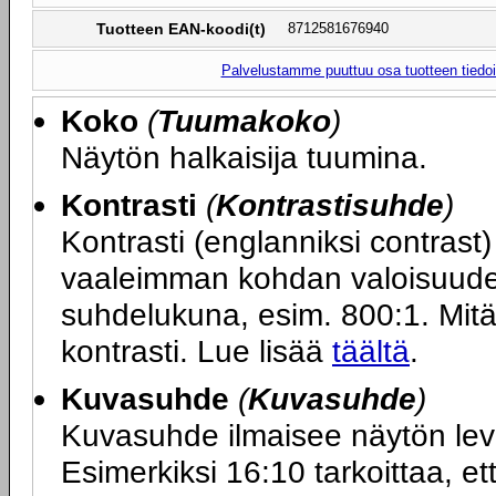
Tuotteen EAN-koodi(t)
8712581676940
Palvelustamme puuttuu osa tuotteen tiedois
Koko
(
Tuumakoko
)
Näytön halkaisija tuumina.
Kontrasti
(
Kontrastisuhde
)
Kontrasti (englanniksi contras
vaaleimman kohdan valoisuuden
suhdelukuna, esim. 800:1. Mit
kontrasti. Lue lisää
täältä
.
Kuvasuhde
(
Kuvasuhde
)
Kuvasuhde ilmaisee näytön le
Esimerkiksi 16:10 tarkoittaa, ett