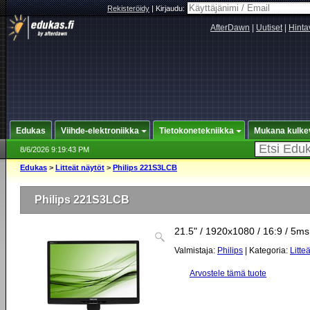
Rekisteröidy
|
Kirjaudu:
AfterDawn
|
Uutiset
|
Hinta
Edukas
Viihde-elektroniikka
Tietokonetekniikka
Mukana kulke
8/6/2026 9:19:43 PM
Edukas
>
Litteät näytöt
>
Philips 221S3LCB
Philips 221S3LCB
21.5" / 1920x1080 / 16:9 / 5ms
Valmistaja:
Philips
| Kategoria:
Litte
Arvostele tämä tuote