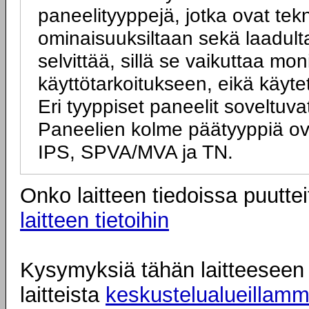
paneelityyppejä, jotka ovat tek
ominaisuuksiltaan sekä laadulta
selvittää, sillä se vaikuttaa mo
käyttötarkoitukseen, eikä käyte
Eri tyyppiset paneelit soveltuva
Paneelien kolme päätyyppiä ov
IPS, SPVA/MVA ja TN.
Onko laitteen tiedoissa puuttei
laitteen tietoihin
Kysymyksiä tähän laitteeseen l
laitteista
keskustelualueillam