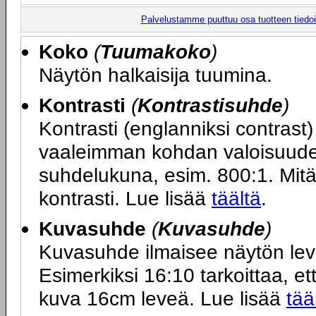
Palvelustamme puuttuu osa tuotteen tiedois
Koko
(
Tuumakoko
)
Näytön halkaisija tuumina.
Kontrasti
(
Kontrastisuhde
)
Kontrasti (englanniksi contras
vaaleimman kohdan valoisuuden
suhdelukuna, esim. 800:1. Mit
kontrasti. Lue lisää
täältä
.
Kuvasuhde
(
Kuvasuhde
)
Kuvasuhde ilmaisee näytön le
Esimerkiksi 16:10 tarkoittaa, ett
kuva 16cm leveä. Lue lisää
tää