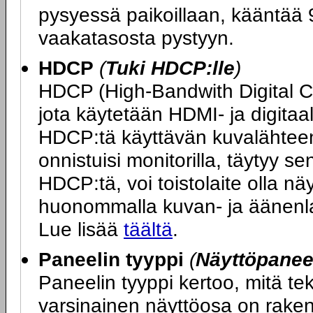
pysyessä paikoillaan, kääntää 9
vaakatasosta pystyyn.
HDCP
(
Tuki HDCP:lle
)
HDCP (High-Bandwith Digital 
jota käytetään HDMI- ja digitaa
HDCP:tä käyttävän kuvalähteen 
onnistuisi monitorilla, täytyy s
HDCP:tä, voi toistolaite olla n
huonommalla kuvan- ja äänenlaa
Lue lisää
täältä
.
Paneelin tyyppi
(
Näyttöpaneel
Paneelin tyyppi kertoo, mitä t
varsinainen näyttöosa on rakenn