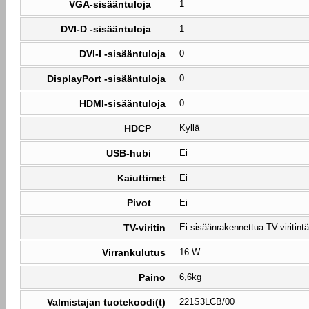
VGA-sisääntuloja
1
DVI-D -sisääntuloja
1
DVI-I -sisääntuloja
0
DisplayPort -sisääntuloja
0
HDMI-sisääntuloja
0
HDCP
Kyllä
USB-hubi
Ei
Kaiuttimet
Ei
Pivot
Ei
TV-viritin
Ei sisäänrakennettua TV-viritintä
Virrankulutus
16 W
Paino
6,6kg
Valmistajan tuotekoodi(t)
221S3LCB/00