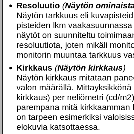
Resoluutio
(
Näytön ominaist
Näytön tarkkuus eli kuvapiste
pisteiden lkm vaakasuunnassa x
näytöt on suunniteltu toimimaa
resoluutiota, joten mikäli monit
monitorin muuntaa tarkkuus va
Kirkkaus
(
Näytön kirkkaus
)
Näytön kirkkaus mitataan panee
valon määrällä. Mittayksikkönä
kirkkaus) per neliömetri (cd/m2
parempana mitä kirkkaamman k
on tarpeen esimerkiksi valoisiss
elokuvia katsottaessa.