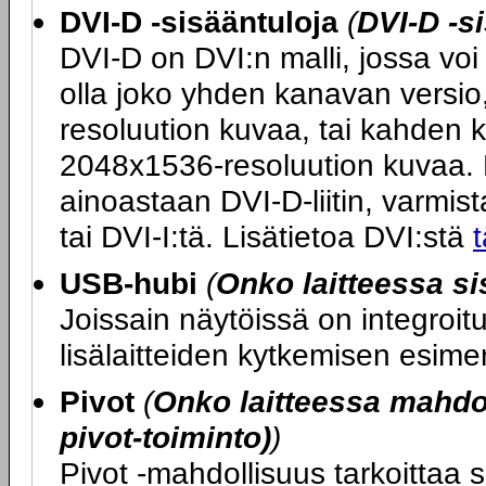
DVI-D -sisääntuloja
(
DVI-D -s
DVI-D on DVI:n malli, jossa voi 
olla joko yhden kanavan versio
resoluution kuvaa, tai kahden 
2048x1536-resoluution kuvaa. M
ainoastaan DVI-D-liitin, varmista
tai DVI-I:tä. Lisätietoa DVI:stä
t
USB-hubi
(
Onko laitteessa s
Joissain näytöissä on integroi
lisälaitteiden kytkemisen esime
Pivot
(
Onko laitteessa mahdol
pivot-toiminto)
)
Pivot -mahdollisuus tarkoittaa s