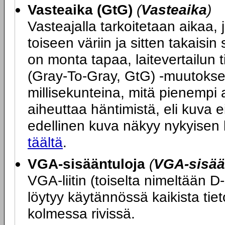
Vasteaika (GtG)
(
Vasteaika
)
Vasteajalla tarkoitetaan aikaa, j
toiseen väriin ja sitten takais
on monta tapaa, laitevertailun 
(Gray-To-Gray, GtG) -muutokse
millisekunteina, mitä pienempi 
aiheuttaa häntimistä, eli kuva ei
edellinen kuva näkyy nykyisen
täältä
.
VGA-sisääntuloja
(
VGA-sisää
VGA-liitin (toiselta nimeltään D
löytyy käytännössä kaikista tie
kolmessa rivissä.