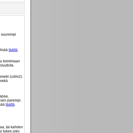
ä suurempi
 lisää
täältä
.
tu toimimaan
luutiota.
ömetri (cd/m2).
 sekä
tapaa,
o sen parempi.
isää
täältä
.
vaa, tai kahden
si tukee joko