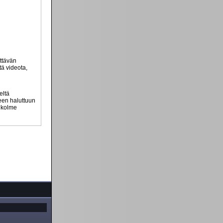
ttävän
tä videota,
eltä
teen haluttuun
n kolme