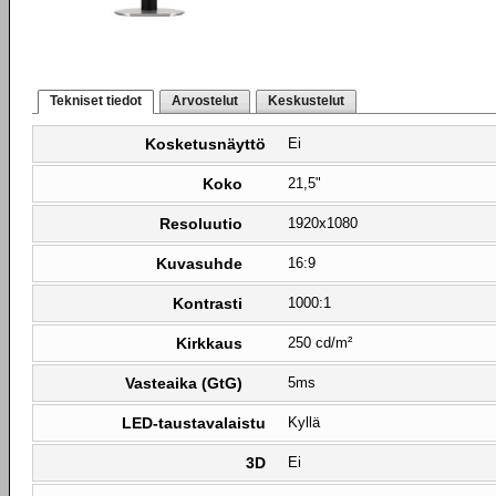
Tekniset tiedot
Arvostelut
Keskustelut
Kosketusnäyttö
Ei
Koko
21,5"
Resoluutio
1920x1080
Kuvasuhde
16:9
Kontrasti
1000:1
Kirkkaus
250 cd/m²
Vasteaika (GtG)
5ms
LED-taustavalaistu
Kyllä
3D
Ei