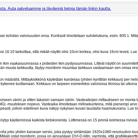
ta. Auta palveluamme ja täydennä tietoja tämän linkin kautta.
man kohdan valoisuuden eroa. Kontrasti ilmoitetaan suhdelukuna, esim. 800:1. Mit
16:10 tarkoittaa, että mikäli näyttö olisi 10cm korkea, olisi kuva 16cm leveä. Lue
n lkm vaakasuunnassa x pisteiden lkm pystysuunnassa. Litteät näytöt on suunnitel
etään muuta tarkkuutta, täytyy monitorin muuntaa tarkkuus vastaamaan sen omaa reso
on määrällä. Mittayksikkönä käytetään kandelaa (yhden kynttilän kirkkaus) per neli
kenee tuottamaan. Kirkkaus on tarpeen esimerkiksi valoisissa tiloissa tai ulkona
aa toiseen väriin ja sitten takaisin samaan väriin. Vasteaikojen mittaukseen on monta 
 GtG) -muutoksen nopeus. Vasteaika ilmoitetaan millisekunteina, mitä pienempi arv
 nopeasti, jolloin edellinen kuva näkyy nykyisen kuvan taustalla haamukuvana. Lue l
 löytyy käytännössä kaikista tietokoneista. Liittimessä on 15 pinniä kolmessa rivissä.
voi olla joko yhden kanavan versio, joka pystyy siirtämään 1920x1080-resoluution ku
li ostat monitorin, jossa on ainoastaan DVI-D-liitin, varmista, että grafiikkakortti