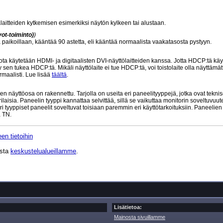
laitteiden kytkemisen esimerkiksi näytön kylkeen tai alustaan.
ot-toiminto)
)
sä paikoillaan, kääntää 90 astetta, eli kääntää normaalista vaakatasosta pystyyn.
 käytetään HDMI- ja digitaalisten DVI-näyttölaitteiden kanssa. Jotta HDCP:tä käy
 sen tukea HDCP:tä. Mikäli näyttölaite ei tue HDCP:tä, voi toistolaite olla näyttämät
maalisti. Lue lisää
täältä
.
n näyttöosa on rakennettu. Tarjolla on useita eri paneelityyppejä, jotka ovat teknis
aisia. Paneelin tyyppi kannattaa selvittää, sillä se vaikuttaa monitorin soveltuvuu
ri tyyppiset paneelit soveltuvat toisiaan paremmin eri käyttötarkoituksiin. Paneelie
 TN.
en tietoihin
ista
keskustelualueillamme
.
Lisätietoa:
Mainosta sivuillamme