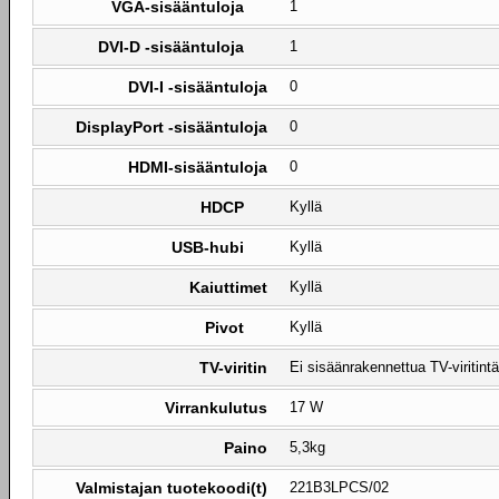
VGA-sisääntuloja
1
DVI-D -sisääntuloja
1
DVI-I -sisääntuloja
0
DisplayPort -sisääntuloja
0
HDMI-sisääntuloja
0
HDCP
Kyllä
USB-hubi
Kyllä
Kaiuttimet
Kyllä
Pivot
Kyllä
TV-viritin
Ei sisäänrakennettua TV-viritintä
Virrankulutus
17 W
Paino
5,3kg
Valmistajan tuotekoodi(t)
221B3LPCS/02