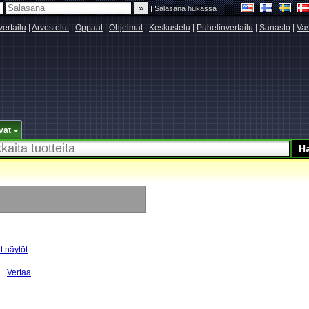
|
Salasana hukassa
vertailu
|
Arvostelut
|
Oppaat
|
Ohjelmat
|
Keskustelu
|
Puhelinvertailu
|
Sanasto
|
Vas
vat
ät näytöt
Vertaa