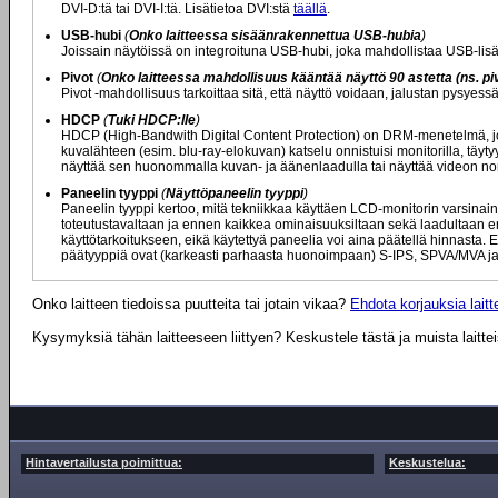
DVI-D:tä tai DVI-I:tä. Lisätietoa DVI:stä
täällä
.
USB-hubi
(
Onko laitteessa sisäänrakennettua USB-hubia
)
Joissain näytöissä on integroituna USB-hubi, joka mahdollistaa USB-lisä
Pivot
(
Onko laitteessa mahdollisuus kääntää näyttö 90 astetta (ns. piv
Pivot -mahdollisuus tarkoittaa sitä, että näyttö voidaan, jalustan pysyes
HDCP
(
Tuki HDCP:lle
)
HDCP (High-Bandwith Digital Content Protection) on DRM-menetelmä, jota
kuvalähteen (esim. blu-ray-elokuvan) katselu onnistuisi monitorilla, täytyy
näyttää sen huonommalla kuvan- ja äänenlaadulla tai näyttää videon nor
Paneelin tyyppi
(
Näyttöpaneelin tyyppi
)
Paneelin tyyppi kertoo, mitä tekniikkaa käyttäen LCD-monitorin varsinaine
toteutustavaltaan ja ennen kaikkea ominaisuuksiltaan sekä laadultaan eril
käyttötarkoitukseen, eikä käytettyä paneelia voi aina päätellä hinnasta. E
päätyyppiä ovat (karkeasti parhaasta huonoimpaan) S-IPS, SPVA/MVA ja
Onko laitteen tiedoissa puutteita tai jotain vikaa?
Ehdota korjauksia laitte
Kysymyksiä tähän laitteeseen liittyen? Keskustele tästä ja muista laitte
Hintavertailusta poimittua:
Keskustelua: