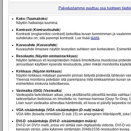
Palvelustamme puuttuu osa tuotteen tiedois
Koko
(
Tuumakoko
)
Näytön halkaisija tuumina.
Kontrasti
(
Kontrastisuhde
)
Kontrasti (englanniksi contrast) tarkoittaa kuvan tummimman ja vaaleim
suhdeluku on, sitä parempi kontrasti. Lue lisää
täältä
.
Kuvasuhde
(
Kuvasuhde
)
Kuvasuhde ilmaisee näytön leveyden suhteen sen korkeuteen. Esimerkiksi 
Resoluutio
(
Näytön ominaistarkkuus
)
Näytön tarkkuus eli kuvapisteiden määrä ilmoitettuna muodossa pisteide
ainoastaan käyttäen kyseistä resoluutiota, joten mikäli monitorilla käyt
Kirkkaus
(
Näytön kirkkaus
)
Näytön kirkkaus mitataan paneelin pinnan tietystä pisteestä lähtevän val
Yleensä monitoria pidetään sitä parempana mitä kirkkaamman kuvan se ky
esimerkiksi elokuvia katsottaessa.
Vasteaika (GtG)
(
Vasteaika
)
Vasteajalla tarkoitetaan aikaa, joka yksittäisellä pikselillä kestää vaiht
laitevertailun tiedoissa on ilmoitettu ns. harmaa-harmaa (Gray-To-Gray,
Liian suuri vasteaika aiheuttaa häntimistä, eli kuva ei päivity tarpeeksi
VGA-sisääntuloja
(
VGA-sisääntulojen (D-sub) määrä
)
VGA-liitin (toiselta nimeltään D-sub 15) on analoginen liitäntäportti, joka
DVI-D -sisääntuloja
(
DVI-D -sisääntulojen määrä
)
DVI-D on DVI:n malli, jossa voi siirtää vain digitaalista videota. DVI-D 
kanavan versio, joka kykenee siirtämään 2048x1536-resoluution kuvaa. Mikä