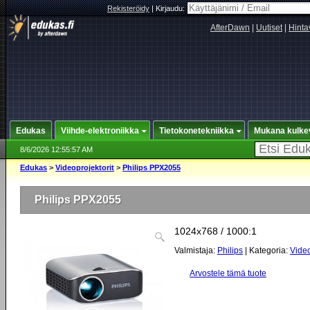
Rekisteröidy
|
Kirjaudu:
AfterDawn
|
Uutiset
|
Hinta
Edukas
Viihde-elektroniikka
Tietokonetekniikka
Mukana kulke
8/6/2026 12:55:57 AM
Edukas
>
Videoprojektorit
>
Philips PPX2055
Philips PPX2055
1024x768 / 1000:1
Valmistaja:
Philips
| Kategoria:
Video
Arvostele tämä tuote