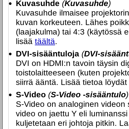
Kuvasuhde
(
Kuvasuhde
)
Kuvasuhde ilmaisee projektori
kuvan korkeuteen. Lähes poikk
(laajakulma) tai 4:3 (käytössä e
lisää
täältä
.
DVI-sisääntuloja
(
DVI-sisäänt
DVI on HDMI:n tavoin täysin dig
toistolaitteeseen (kuten projekt
siirrä ääntä. Lisää tietoa löydä
S-Video
(
S-Video -sisääntulo
)
S-Video on analoginen videon sii
video on jaettu Y eli luminanssi 
kuljetetaan eri johtoja pitkin. L