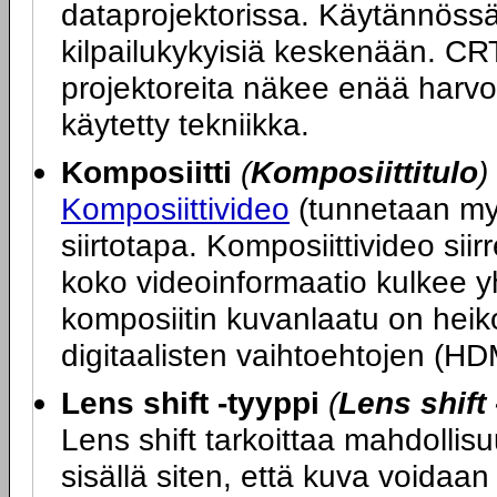
dataprojektorissa. Käytännöss
kilpailukykyisiä keskenään. CR
projektoreita näkee enää harv
käytetty tekniikka.
Komposiitti
(
Komposiittitulo
)
Komposiittivideo
(tunnetaan my
siirtotapa. Komposiittivideo si
koko videoinformaatio kulkee y
komposiitin kuvanlaatu on hei
digitaalisten vaihtoehtojen (HD
Lens shift -tyyppi
(
Lens shift 
Lens shift tarkoittaa mahdollisuu
sisällä siten, että kuva voidaan