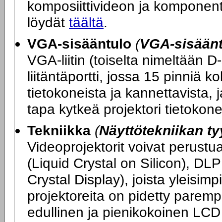
komposiittivideon ja komponent
löydät
täältä
.
VGA-sisääntulo
(
VGA-sisääntu
VGA-liitin (toiselta nimeltään D
liitäntäportti, jossa 15 pinniä ko
tietokoneista ja kannettavista, 
tapa kytkeä projektori tietokon
Tekniikka
(
Näyttötekniikan ty
Videoprojektorit voivat perustu
(Liquid Crystal on Silicon), DLP
Crystal Display), joista yleisi
projektoreita on pidetty parem
edullinen ja pienikokoinen LCD