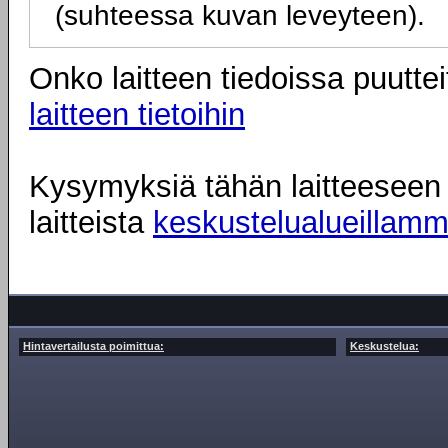
(suhteessa kuvan leveyteen).
Onko laitteen tiedoissa puuttei
laitteen tietoihin
Kysymyksiä tähän laitteeseen l
laitteista
keskustelualueillam
Hintavertailusta poimittua:
Keskustelua: