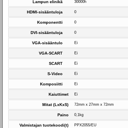
Lampun elinikä
30000h
HDMI-sisääntuloja
0
Komponentti
0
DVI-sisääntuloja
0
VGA-sisääntulo
Ei
VGA-SCART
Ei
SCART
Ei
S-Video
Ei
Komposiitti
Ei
Kaiuttimet
Ei
Mitat (LxKxS)
72mm x 27mm x 72mm
Paino
0,1kg
Valmistajan tuotekoodi(t)
PPX2055/EU