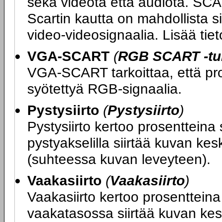
sekä videota että audiota. SCA
Scartin kautta on mahdollista si
video-videosignaalia. Lisää ti
VGA-SCART
(
RGB SCART -tuk
VGA-SCART tarkoittaa, että proj
syötettyä RGB-signaalia.
Pystysiirto
(
Pystysiirto
)
Pystysiirto kertoo prosentteina 
pystyakselilla siirtää kuvan kes
(suhteessa kuvan leveyteen).
Vaakasiirto
(
Vaakasiirto
)
Vaakasiirto kertoo prosentteina 
vaakatasossa siirtää kuvan kesk