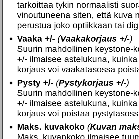
tarkoittaa tykin normaalisti su
vinoutuneena siten, että kuva n
perustua joko optiikkaan tai di
Vaaka +/-
(
Vaakakorjaus +/-
)
Suurin mahdollinen keystone-kor
+/- ilmaisee astelukuna, kuink
korjaus voi vaakatasossa poist
Pysty +/-
(
Pystykorjaus +/-
)
Suurin mahdollinen keystone-kor
+/- ilmaisee astelukuna, kuink
korjaus voi poistaa pystytasoss
Maks. kuvakoko
(
Kuvan mak
Maks. kuvankoko ilmaisee tuumi