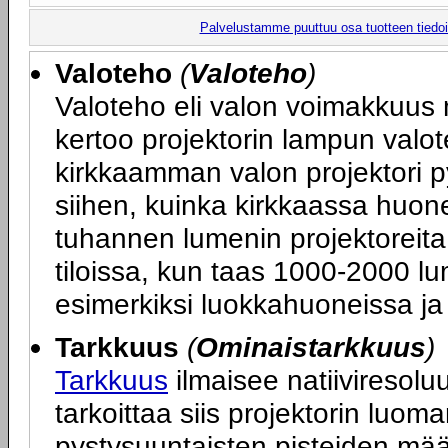
Palvelustamme puuttuu osa tuotteen tiedois
Valoteho
(
Valoteho
)
Valoteho eli valon voimakkuus 
kertoo projektorin lampun valot
kirkkaamman valon projektori p
siihen, kuinka kirkkaassa huone
tuhannen lumenin projektoreita
tiloissa, kun taas 1000-2000 lum
esimerkiksi luokkahuoneissa ja 
Tarkkuus
(
Ominaistarkkuus
)
Tarkkuus
ilmaisee natiiviresoluu
tarkoittaa siis projektorin luo
pystysuuntaisten pisteiden mä