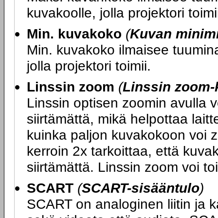
kuvakoolle, jolla projektori toimi
Min. kuvakoko
(
Kuvan minim
Min. kuvakoko ilmaisee tuumina 
jolla projektori toimii.
Linssin zoom
(
Linssin zoom-
Linssin optisen zoomin avulla 
siirtämättä, mikä helpottaa lait
kuinka paljon kuvakokoon voi z
kerroin 2x tarkoittaa, että kuv
siirtämättä. Linssin zoom voi to
SCART
(
SCART-sisääntulo
)
SCART on analoginen liitin ja k