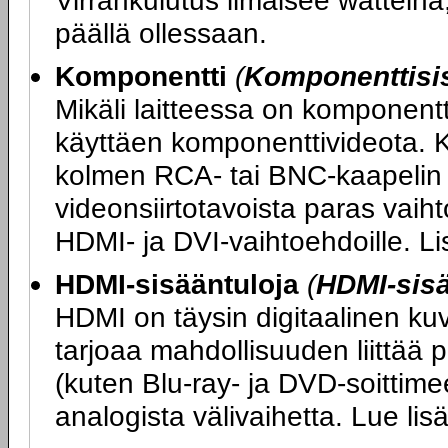
Virrankulutus ilmaisee watteina,
päällä ollessaan.
Komponentti
(
Komponenttisi
Mikäli laitteessa on komponentt
käyttäen komponenttivideota. K
kolmen RCA- tai BNC-kaapelin 
videonsiirtotavoista paras vaihto
HDMI- ja DVI-vaihtoehdoille. L
HDMI-sisääntuloja
(
HDMI-sis
HDMI on täysin digitaalinen ku
tarjoaa mahdollisuuden liittää 
(kuten Blu-ray- ja DVD-soittimee
analogista välivaihetta. Lue li