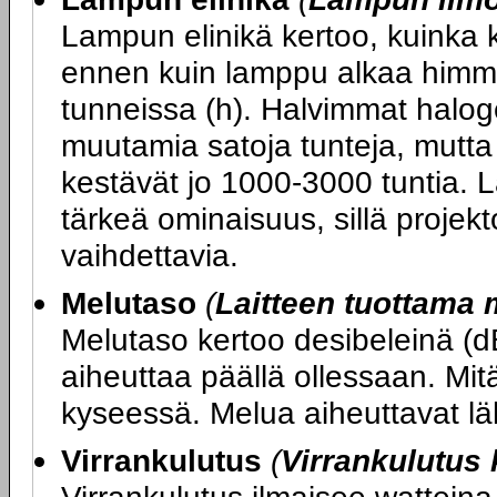
Lampun elinikä kertoo, kuinka 
ennen kuin lamppu alkaa himme
tunneissa (h). Halvimmat halog
muutamia satoja tunteja, mutt
kestävät jo 1000-3000 tuntia. 
tärkeä ominaisuus, sillä projekt
vaihdettavia.
Melutaso
(
Laitteen tuottama 
Melutaso kertoo desibeleinä (d
aiheuttaa päällä ollessaan. Mitä
kyseessä. Melua aiheuttavat läh
Virrankulutus
(
Virrankulutus