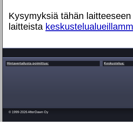
Kysymyksiä tähän laitteeseen l
laitteista
keskustelualueillam
Hintavertailusta poimittua:
Keskustelua:
© 1999-2026 AfterDawn Oy