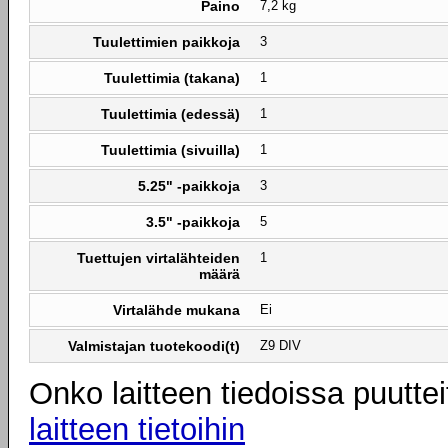
Paino
7,2 kg
Tuulettimien paikkoja
3
Tuulettimia (takana)
1
Tuulettimia (edessä)
1
Tuulettimia (sivuilla)
1
5.25" -paikkoja
3
3.5" -paikkoja
5
Tuettujen virtalähteiden
1
määrä
Virtalähde mukana
Ei
Valmistajan tuotekoodi(t)
Z9 DIV
Onko laitteen tiedoissa puuttei
laitteen tietoihin