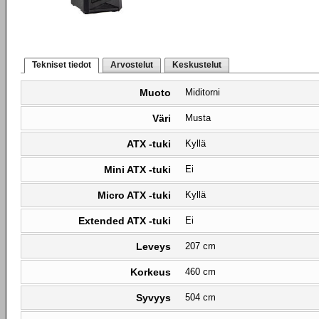
Tekniset tiedot
Arvostelut
Keskustelut
Muoto
Miditorni
Väri
Musta
ATX -tuki
Kyllä
Mini ATX -tuki
Ei
Micro ATX -tuki
Kyllä
Extended ATX -tuki
Ei
Leveys
207 cm
Korkeus
460 cm
Syvyys
504 cm