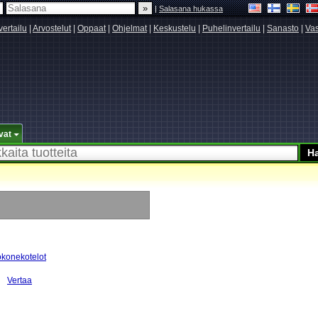
|
Salasana hukassa
vertailu
|
Arvostelut
|
Oppaat
|
Ohjelmat
|
Keskustelu
|
Puhelinvertailu
|
Sanasto
|
Vas
vat
okonekotelot
Vertaa