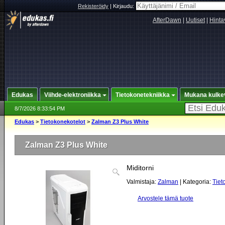
Rekisteröidy
|
Kirjaudu:
AfterDawn
|
Uutiset
|
Hinta
Edukas
Viihde-elektroniikka
Tietokonetekniikka
Mukana kulke
8/7/2026 8:33:54 PM
Edukas
>
Tietokonekotelot
>
Zalman Z3 Plus White
Zalman Z3 Plus White
Miditorni
Valmistaja:
Zalman
| Kategoria:
Tiet
Arvostele tämä tuote