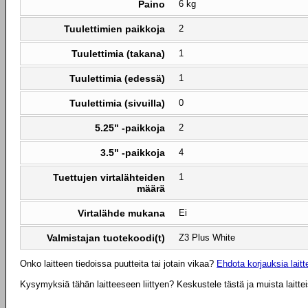
Paino
6 kg
Tuulettimien paikkoja
2
Tuulettimia (takana)
1
Tuulettimia (edessä)
1
Tuulettimia (sivuilla)
0
5.25" -paikkoja
2
3.5" -paikkoja
4
Tuettujen virtalähteiden
1
määrä
Virtalähde mukana
Ei
Valmistajan tuotekoodi(t)
Z3 Plus White
Onko laitteen tiedoissa puutteita tai jotain vikaa?
Ehdota korjauksia laitte
Kysymyksiä tähän laitteeseen liittyen? Keskustele tästä ja muista laitte