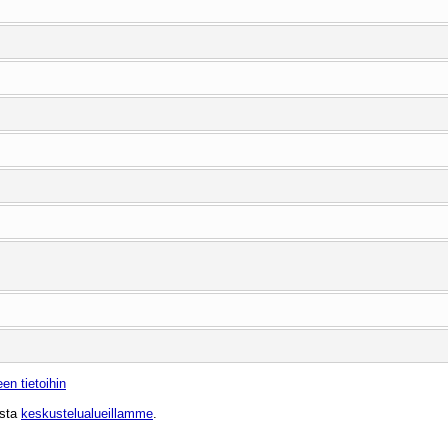
en tietoihin
ista
keskustelualueillamme
.