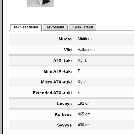
Tekniset tiedot
Arvostelut
Keskustelut
Muoto
Miditorni
Väri
Valkoinen
ATX -tuki
Kyllä
Mini ATX -tuki
Ei
Micro ATX -tuki
Kyllä
Extended ATX -tuki
Ei
Leveys
192 cm
Korkeus
465 cm
Syvyys
430 cm