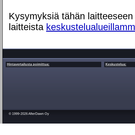
Kysymyksiä tähän laitteeseen l
laitteista
keskustelualueillam
Hintavertailusta poimittua:
Keskustelua:
© 1999-2026 AfterDawn Oy