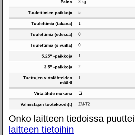
Paino
3 kg
Tuulettimien paikkoja
5
Tuulettimia (takana)
1
Tuulettimia (edessä)
0
Tuulettimia (sivuilla)
0
5.25" -paikkoja
1
3.5" -paikkoja
2
Tuettujen virtalähteiden
1
määrä
Virtalähde mukana
Ei
Valmistajan tuotekoodi(t)
ZM-T2
Onko laitteen tiedoissa puuttei
laitteen tietoihin