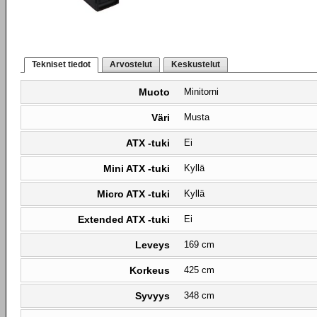
Tekniset tiedot
Arvostelut
Keskustelut
Muoto
Minitorni
Väri
Musta
ATX -tuki
Ei
Mini ATX -tuki
Kyllä
Micro ATX -tuki
Kyllä
Extended ATX -tuki
Ei
Leveys
169 cm
Korkeus
425 cm
Syvyys
348 cm