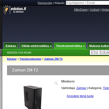
Rekisteröidy
|
Kirjaudu:
AfterDawn
|
Uutiset
|
Hinta
Edukas
Viihde-elektroniikka
Tietokonetekniikka
Mukana kulke
8/8/2026 3:04:46 AM
Edukas
>
Tietokonekotelot
>
Zalman ZM-T2
Zalman ZM-T2
Minitorni
Valmistaja:
Zalman
| Kategoria:
Tiet
Arvostele tämä tuote