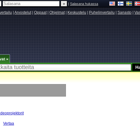
|
Salasana hukassa
vertailu
|
Arvostelut
|
Oppaat
|
Ohjelmat
|
Keskustelu
|
Puhelinvertailu
|
Sanasto
|
Vas
vat
ideoprojektorit
Vertaa