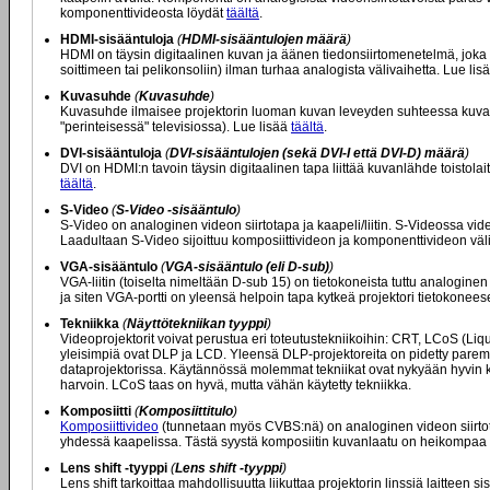
komponenttivideosta löydät
täältä
.
HDMI-sisääntuloja
(
HDMI-sisääntulojen määrä
)
HDMI on täysin digitaalinen kuvan ja äänen tiedonsiirtomenetelmä, joka 
soittimeen tai pelikonsoliin) ilman turhaa analogista välivaihetta. Lue li
Kuvasuhde
(
Kuvasuhde
)
Kuvasuhde ilmaisee projektorin luoman kuvan leveyden suhteessa kuvan 
"perinteisessä" televisiossa). Lue lisää
täältä
.
DVI-sisääntuloja
(
DVI-sisääntulojen (sekä DVI-I että DVI-D) määrä
)
DVI on HDMI:n tavoin täysin digitaalinen tapa liittää kuvanlähde toistolait
täältä
.
S-Video
(
S-Video -sisääntulo
)
S-Video on analoginen videon siirtotapa ja kaapeli/liitin. S-Videossa video 
Laadultaan S-Video sijoittuu komposiittivideon ja komponenttivideon vä
VGA-sisääntulo
(
VGA-sisääntulo (eli D-sub)
)
VGA-liitin (toiselta nimeltään D-sub 15) on tietokoneista tuttu analoginen l
ja siten VGA-portti on yleensä helpoin tapa kytkeä projektori tietokonees
Tekniikka
(
Näyttötekniikan tyyppi
)
Videoprojektorit voivat perustua eri toteutustekniikoihin: CRT, LCoS (Liqu
yleisimpiä ovat DLP ja LCD. Yleensä DLP-projektoreita on pidetty parem
dataprojektorissa. Käytännössä molemmat tekniikat ovat nykyään hyvin 
harvoin. LCoS taas on hyvä, mutta vähän käytetty tekniikka.
Komposiitti
(
Komposiittitulo
)
Komposiittivideo
(tunnetaan myös CVBS:nä) on analoginen videon siirtot
yhdessä kaapelissa. Tästä syystä komposiitin kuvanlaatu on heikompaa k
Lens shift -tyyppi
(
Lens shift -tyyppi
)
Lens shift tarkoittaa mahdollisuutta liikuttaa projektorin linssiä laitteen s