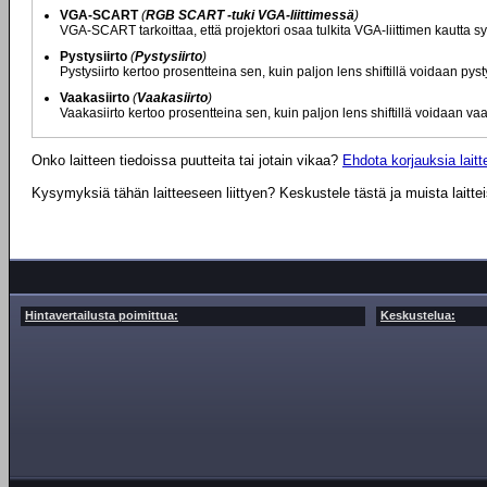
VGA-SCART
(
RGB SCART -tuki VGA-liittimessä
)
VGA-SCART tarkoittaa, että projektori osaa tulkita VGA-liittimen kautta s
Pystysiirto
(
Pystysiirto
)
Pystysiirto kertoo prosentteina sen, kuin paljon lens shiftillä voidaan pys
Vaakasiirto
(
Vaakasiirto
)
Vaakasiirto kertoo prosentteina sen, kuin paljon lens shiftillä voidaan v
Onko laitteen tiedoissa puutteita tai jotain vikaa?
Ehdota korjauksia laitte
Kysymyksiä tähän laitteeseen liittyen? Keskustele tästä ja muista laitte
Hintavertailusta poimittua:
Keskustelua: