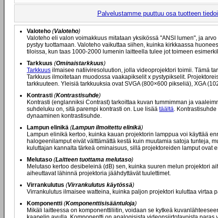
Palvelustamme puuttuu osa tuotteen tiedois
Valoteho
(
Valoteho
)
Valoteho eli valon voimakkuus mitataan yksikössä "ANSI lumen", ja arvo 
pystyy tuottamaan. Valoteho vaikuttaa siihen, kuinka kirkkaassa huoneess
tiloissa, kun taas 1000-2000 lumenin laitteella tulee jot toimeen esimerk
Tarkkuus
(
Ominaistarkkuus
)
Tarkkuus
ilmaisee natiiviresoluution, jolla videoprojektori toimii. Tämä 
Tarkkuus ilmoitetaan muodossa vaakapikselit x pystypikselit. Projektoreis
tarkkuuteen. Yleisiä tarkkuuksia ovat SVGA (800×600 pikseliä), XGA (10
Kontrasti
(
Kontrastisuhde
)
Kontrasti (englanniksi Contrast) tarkoittaa kuvan tummimman ja vaaleim
suhdeluku on, sitä parempi kontrasti on. Lue lisää
täältä
. Kontrastisuhde 
dynaaminen kontrastisuhde.
Lampun elinikä
(
Lampun ilmoitettu elinikä
)
Lampun elinikä kertoo, kuinka kauan projektorin lamppua voi käyttää e
halogeenilamput eivät välttämättä kestä kuin muutamia satoja tunteja, 
kuluttajan kannalta tärkeä ominaisuus, sillä projektoreiden lamput ovat eri
Melutaso
(
Laitteen tuottama melutaso
)
Melutaso kertoo desibeleinä (dB) sen, kuinka suuren melun projektori aih
aiheuttavat lähinnä projektoria jäähdyttävät tuulettimet.
Virrankulutus
(
Virrankulutus käytössä
)
Virrankulutus ilmaisee watteina, kuinka paljon projektori kuluttaa virtaa 
Komponentti
(
Komponenttisisääntuloja
)
Mikäli laitteessa on komponenttiliitin, voidaan se kytkeä kuvanlähtees
kaapelin avulla. Komponentti on analogisista videonsiirtotavoista paras v