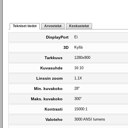
Tekniset tiedot
Arvostelut
Keskustelut
DisplayPort
Ei
3D
Kyllä
Tarkkuus
1280x800
Kuvasuhde
16:10
Linssin zoom
1,1X
Min. kuvakoko
28"
Maks. kuvakoko
300"
Kontrasti
15000:1
Valoteho
3000 ANSI lumens