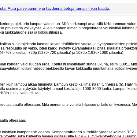
ta. Auta palveluamme ja täydennä tietoja tämän linkin kautta.
kertoo projektorin lampun valotehon. Mitä korkeampi arvo, sitä kirkkaamman valon 
a projektoria voi käyttää. Alle tuhannen lumenin projektoreita voi käyttää lähinnä
iksi luokkahuoneissa ja kokoustiloissa.
tarkoittaa siis projektorin luoman kuvan sisältämien vaaka- ja pystysuuntaisten piste
sa resoluutio on vakio, joten kaikki syötetty kuvamateriaali pitää skaalata projekto
24×768 pikseliä), 720p (1280×720 pikseliä) ja 1080p (1920×1080 pikseliä).
man kohdan valoisuuden eroa. Kontrasti ilmoitetaan suhdelukuna, esim. 800:1. Mi
saavutetaan joillain videoprojektoreilla kuvan kirkkautta muuttamalla, jolloin kysee
nnen kuin lamppu alkaa himmetä. Lampun kestoikä ilmaistaan tunneissa (h). Halvi
mutta useimmat nykyään käytetyt lamput kestävät jo 1000-3000 tuntia. Lampun kesto
ttäin kallita vaihdettavia.
euttaa päällä ollessaan. Mitä pienempi arvo, sitä hiljaisempi laite on kyseessä. M
päällä ollessaan.
een käyttäen komponenttivideota. Komponenttivideo siirretään yleensä kolmen RCA-
aihtoehto, joka kuitenkin häviää digitaalisille HDMI- ja DVI-vaihtoehdoille. Lisäinfo