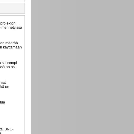
projektori
 pimennetyissä
iden määrää.
rin käyttämään
tä suurempi
ssä on ns.
mmat
ikä on
elua
 tai BNC-
a