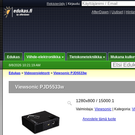
Rekisteröidy
|
Kirjaudu:
AfterDawn
|
Uutiset
|
Hinta
Edukas
Viihde-elektroniikka
Tietokonetekniikka
Mukana kulke
8/8/2026 10:21:19 AM
Edukas
>
Videoprojektorit
>
Viewsonic PJD5533w
Viewsonic PJD5533w
1280x800 / 15000:1
Valmistaja:
Viewsonic
| Kategoria:
V
Arvostele tämä tuote