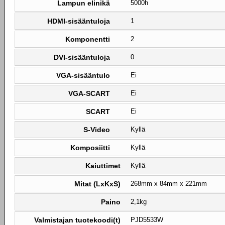
Lampun elinikä
5000h
HDMI-sisääntuloja
1
Komponentti
2
DVI-sisääntuloja
0
VGA-sisääntulo
Ei
VGA-SCART
Ei
SCART
Ei
S-Video
Kyllä
Komposiitti
Kyllä
Kaiuttimet
Kyllä
Mitat (LxKxS)
268mm x 84mm x 221mm
Paino
2,1kg
Valmistajan tuotekoodi(t)
PJD5533W