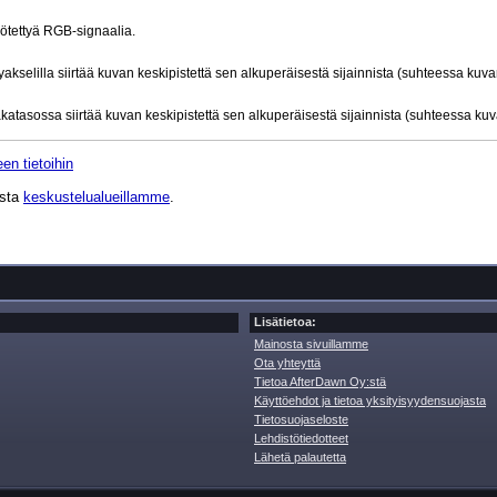
yötettyä RGB-signaalia.
tyakselilla siirtää kuvan keskipistettä sen alkuperäisestä sijainnista (suhteessa kuv
aakatasossa siirtää kuvan keskipistettä sen alkuperäisestä sijainnista (suhteessa ku
en tietoihin
ista
keskustelualueillamme
.
Lisätietoa:
Mainosta sivuillamme
Ota yhteyttä
Tietoa AfterDawn Oy:stä
Käyttöehdot ja tietoa yksityisyydensuojasta
Tietosuojaseloste
Lehdistötiedotteet
Lähetä palautetta