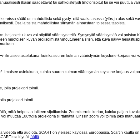
manuaalisesti (käsin säädettävä) tai sähköistetysti (motorisoitu) tai se voi puuttua var
rojektoreissa säätö on mahdollista sekä pysty- että vaakatasossa (ylös ja alas sekä 
olisesti. Osa laitteista mahdollistaa siirtymän ainoastaan toisessa tasoista.
n, heijastettu kuva voi näyttää vääristyneeltä. Syntynyttä vääristymää voi poistaa 
iteen muotoisen kuvan projisoimista vinoutuneena siten, että kuva näkyy heijastuspi
erustuen.
a +/- ilmaisee astelukuna, kuinka suuren kulman vääristymän keystone-korjaus voi 
 +/- ilmaisee astelukuna, kuinka suuren kulman vääristymän keystone-korjaus voi po
jolla projektori toimii.
la projektori toimii.
ttä, mikä helpottaa laitteen sijoittamista. Zoomikerroin kertoo, kuinka paljon kuva
 voi muuttaa 100%:lla projektoria siirtämättä. Linssin zoom voi toimia joko manuaali
kä videota että audiota. SCART on yleisesti käytössä Euroopassa. Scartin kautta on
 SCART:ista löydät
täältä
.