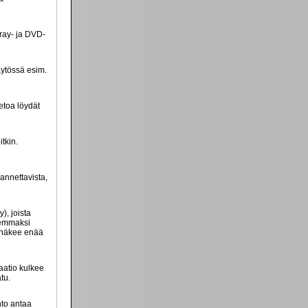
-ray- ja DVD-
ytössä esim.
ietoa löydät
itkin.
kannettavista,
), joista
remmaksi
a näkee enää
aatio kulkee
tu.
into antaa