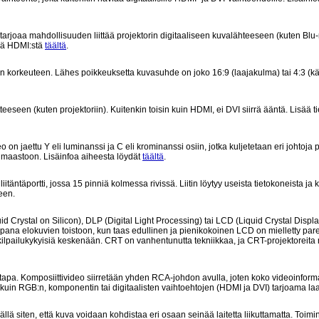
tarjoaa mahdollisuuden liittää projektorin digitaaliseen kuvalähteeseen (kuten Blu
sää HDMI:stä
täältä
.
korkeuteen. Lähes poikkeuksetta kuvasuhde on joko 16:9 (laajakulma) tai 4:3 (kä
teeseen (kuten projektoriin). Kuitenkin toisin kuin HDMI, ei DVI siirrä ääntä. Lisää t
on jaettu Y eli luminanssi ja C eli krominanssi osiin, jotka kuljetetaan eri johtoja p
limaastoon. Lisäinfoa aiheesta löydät
täältä
.
iitäntäportti, jossa 15 pinniä kolmessa rivissä. Liitin löytyy useista tietokoneista ja 
een.
id Crystal on Silicon), DLP (Digital Light Processing) tai LCD (Liquid Crystal Display
pana elokuvien toistoon, kun taas edullinen ja pienikokoinen LCD on mielletty pa
kilpailukykyisiä keskenään. CRT on vanhentunutta tekniikkaa, ja CRT-projektoreit
apa. Komposiittivideo siirretään yhden RCA-johdon avulla, joten koko videoinform
uin RGB:n, komponentin tai digitaalisten vaihtoehtojen (HDMI ja DVI) tarjoama laa
isällä siten, että kuva voidaan kohdistaa eri osaan seinää laitetta liikuttamatta. Toim