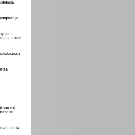
ustelusta
vasempaan ja
Keystone-
nnalla oikein.
vaakatasossa
istaa
kokoon voi
sesti tai
 mahdollista