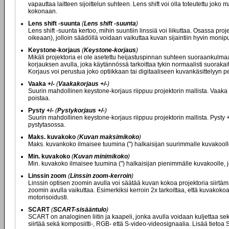
vapauttaa laitteen sijoittelun suhteen. Lens shift voi olla toteutettu joko 
kokonaan.
Lens shift -suunta
(
Lens shift -suunta
)
Lens shift -suunta kertoo, mihin suuntiin linssiä voi liikuttaa. Osassa p
oikeaan), jolloin säädöllä voidaan vaikuttaa kuvan sijaintiin hyvin monipu
Keystone-korjaus
(
Keystone-korjaus
)
Mikäli projektoria ei ole asetettu heijastuspinnan suhteen suoraankulmaa
korjauksen avulla, joka käytännössä tarkoittaa tykin normaalisti suoraka
Korjaus voi perustua joko optiikkaan tai digitaaliseen kuvankäsittelyyn p
Vaaka +/-
(
Vaakakorjaus +/-
)
Suurin mahdollinen keystone-korjaus riippuu projektorin mallista. Vaak
poistaa.
Pysty +/-
(
Pystykorjaus +/-
)
Suurin mahdollinen keystone-korjaus riippuu projektorin mallista. Pysty
pystytasossa.
Maks. kuvakoko
(
Kuvan maksimikoko
)
Maks. kuvankoko ilmaisee tuumina (") halkaisijan suurimmalle kuvakoolle, 
Min. kuvakoko
(
Kuvan minimikoko
)
Min. kuvakoko ilmaisee tuumina (") halkaisijan pienimmälle kuvakoolle, jol
Linssin zoom
(
Linssin zoom-kerroin
)
Linssin optisen zoomin avulla voi säätää kuvan kokoa projektoria siirtämä
zoomin avulla vaikuttaa. Esimerkiksi kerroin 2x tarkoittaa, että kuvakokoa
motorisoidusti.
SCART
(
SCART-sisääntulo
)
SCART on analoginen liitin ja kaapeli, jonka avulla voidaan kuljettaa se
siirtää sekä komposiitti-, RGB- että S-video-videosignaalia. Lisää tietoa