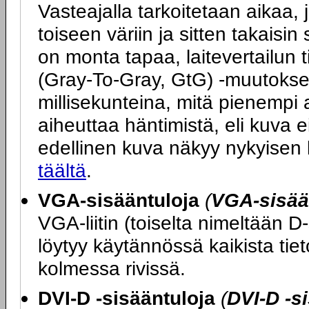
Vasteajalla tarkoitetaan aikaa, j
toiseen väriin ja sitten takais
on monta tapaa, laitevertailun 
(Gray-To-Gray, GtG) -muutokse
millisekunteina, mitä pienempi 
aiheuttaa häntimistä, eli kuva ei
edellinen kuva näkyy nykyisen
täältä
.
VGA-sisääntuloja
(
VGA-sisää
VGA-liitin (toiselta nimeltään D
löytyy käytännössä kaikista tie
kolmessa rivissä.
DVI-D -sisääntuloja
(
DVI-D -s