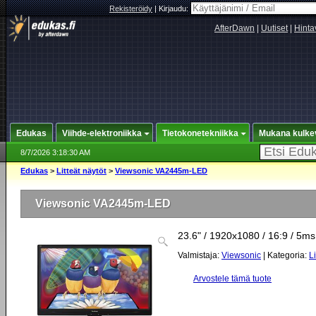
Rekisteröidy
|
Kirjaudu:
AfterDawn
|
Uutiset
|
Hinta
Edukas
Viihde-elektroniikka
Tietokonetekniikka
Mukana kulke
8/7/2026 3:18:30 AM
Edukas
>
Litteät näytöt
>
Viewsonic VA2445m-LED
Viewsonic VA2445m-LED
23.6" / 1920x1080 / 16:9 / 5ms
Valmistaja:
Viewsonic
| Kategoria:
Li
Arvostele tämä tuote