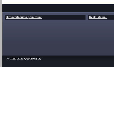
Hintavertailusta poimittua:
Keskustelua:
© 1999-2026 AfterDawn Oy