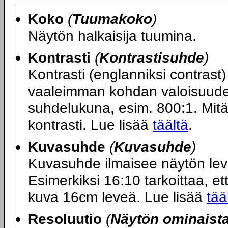
Koko
(
Tuumakoko
)
Näytön halkaisija tuumina.
Kontrasti
(
Kontrastisuhde
)
Kontrasti (englanniksi contras
vaaleimman kohdan valoisuuden
suhdelukuna, esim. 800:1. Mit
kontrasti. Lue lisää
täältä
.
Kuvasuhde
(
Kuvasuhde
)
Kuvasuhde ilmaisee näytön le
Esimerkiksi 16:10 tarkoittaa, ett
kuva 16cm leveä. Lue lisää
tää
Resoluutio
(
Näytön ominaist