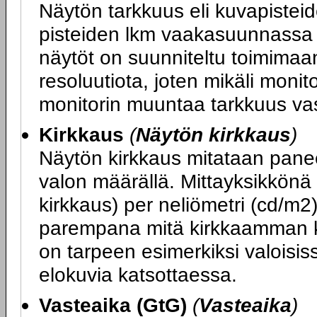
Näytön tarkkuus eli kuvapiste
pisteiden lkm vaakasuunnassa x
näytöt on suunniteltu toimimaa
resoluutiota, joten mikäli monit
monitorin muuntaa tarkkuus va
Kirkkaus
(
Näytön kirkkaus
)
Näytön kirkkaus mitataan panee
valon määrällä. Mittayksikkönä
kirkkaus) per neliömetri (cd/m2
parempana mitä kirkkaamman k
on tarpeen esimerkiksi valoisiss
elokuvia katsottaessa.
Vasteaika (GtG)
(
Vasteaika
)