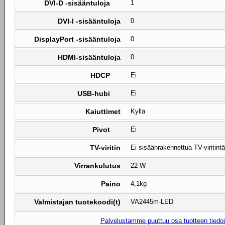
DVI-D -sisääntuloja
1
DVI-I -sisääntuloja
0
DisplayPort -sisääntuloja
0
HDMI-sisääntuloja
0
HDCP
Ei
USB-hubi
Ei
Kaiuttimet
Kyllä
Pivot
Ei
TV-viritin
Ei sisäänrakennettua TV-viritintä
Virrankulutus
22 W
Paino
4,1kg
Valmistajan tuotekoodi(t)
VA2445m-LED
Palvelustamme puuttuu osa tuotteen tiedois