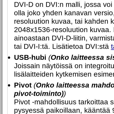
DVI-D on DVI:n malli, jossa voi 
olla joko yhden kanavan versio
resoluution kuvaa, tai kahden 
2048x1536-resoluution kuvaa. M
ainoastaan DVI-D-liitin, varmista
tai DVI-I:tä. Lisätietoa DVI:stä
t
USB-hubi
(
Onko laitteessa s
Joissain näytöissä on integroi
lisälaitteiden kytkemisen esime
Pivot
(
Onko laitteessa mahdol
pivot-toiminto)
)
Pivot -mahdollisuus tarkoittaa s
pysyessä paikoillaan, kääntää 9