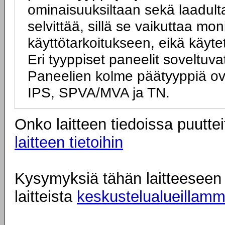
ominaisuuksiltaan sekä laadulta
selvittää, sillä se vaikuttaa mo
käyttötarkoitukseen, eikä käyte
Eri tyyppiset paneelit soveltuva
Paneelien kolme päätyyppiä ov
IPS, SPVA/MVA ja TN.
Onko laitteen tiedoissa puuttei
laitteen tietoihin
Kysymyksiä tähän laitteeseen l
laitteista
keskustelualueillam