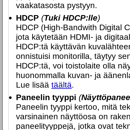
vaakatasosta pystyyn.
HDCP
(
Tuki HDCP:lle
)
HDCP (High-Bandwith Digital 
jota käytetään HDMI- ja digitaa
HDCP:tä käyttävän kuvalähteen 
onnistuisi monitorilla, täytyy s
HDCP:tä, voi toistolaite olla n
huonommalla kuvan- ja äänenlaa
Lue lisää
täältä
.
Paneelin tyyppi
(
Näyttöpaneel
Paneelin tyyppi kertoo, mitä t
varsinainen näyttöosa on rakenn
paneelityyppejä, jotka ovat tek