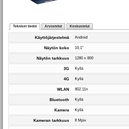
Tekniset tiedot
Arvostelut
Keskustelut
Käyttöjärjestelmä
Android
Näytön koko
10,1"
Näytön tarkkuus
1280 x 800
3G
Kyllä
4G
Kyllä
WLAN
802.11n
Bluetooth
Kyllä
Kamera
Kyllä
Kameran tarkkuus
8 Mpix