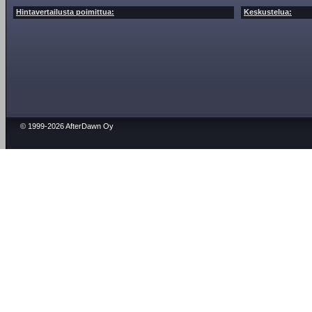
Hintavertailusta poimittua:
Keskustelua:
© 1999-2026 AfterDawn Oy