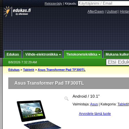
Rekisteröidy
|
Kirjaudu:
AfterDawn
|
Uutiset
|
Hinta
Edukas
Viihde-elektroniikka
Tietokonetekniikka
Mukana kulke
8/8/2026 7:32:29 AM
Edukas
>
Tabletit
>
Asus Transformer Pad TF300TL
Asus Transformer Pad TF300TL
Android / 10.1"
Valmistaja:
Asus
| Kategoria:
Tabletit
Arvostele tämä tuote