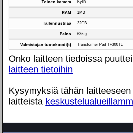
Toinen kamera
Kyllä
RAM
1MB
Tallennustilaa
32GB
Paino
635 g
Valmistajan tuotekoodi(t)
Transformer Pad TF300TL
Onko laitteen tiedoissa puuttei
laitteen tietoihin
Kysymyksiä tähän laitteeseen l
laitteista
keskustelualueillam