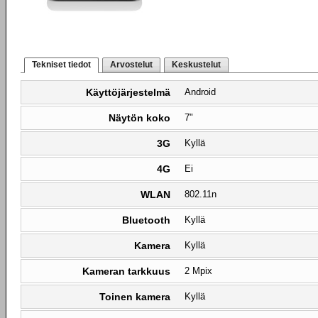
Tekniset tiedot
Arvostelut
Keskustelut
Käyttöjärjestelmä
Android
Näytön koko
7"
3G
Kyllä
4G
Ei
WLAN
802.11n
Bluetooth
Kyllä
Kamera
Kyllä
Kameran tarkkuus
2 Mpix
Toinen kamera
Kyllä