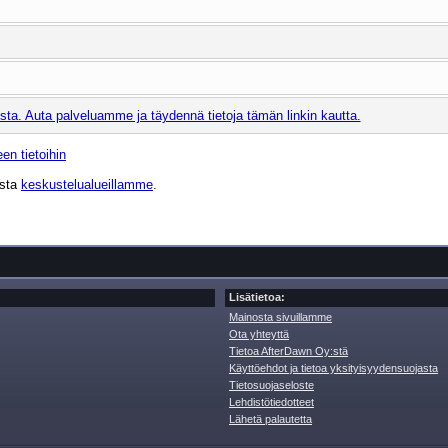
ta. Auta palveluamme ja täydennä tietoja tämän linkin kautta.
en tietoihin
ista
keskustelualueillamme
.
Lisätietoa:
Mainosta sivuillamme
Ota yhteyttä
Tietoa AfterDawn Oy:stä
Käyttöehdot ja tietoa yksityisyydensuojasta
Tietosuojaseloste
Lehdistötiedotteet
Lähetä palautetta