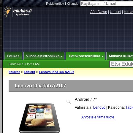
Rekisteröidy
|
Kirjaudu:
AfterDawn
|
Uutiset
|
Hinta
Edukas
Viihde-elektroniikka
Tietokonetekniikka
Mukana kulke
8/8/2026 10:15:11 AM
Edukas
>
Tabletit
>
Lenovo IdeaTab A2107
Lenovo IdeaTab A2107
Android / 7"
Valmistaja:
Lenovo
| Kategoria:
Table
Arvostele tämä tuote