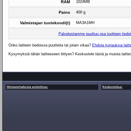
RAM
1024MB
Paino
400 g
Valmistajan tuotekoodi(t)
MA3A1MH
Palvelustamme puuttuu osa tuotteen tiedois
Onko laitteen tiedoissa puutteita tai jotain vikaa?
Ehdota korjauksia laitte
Kysymyksiä tähän laitteeseen liittyen? Keskustele tästä ja muista laitte
Hintavertailusta poimittua:
Keskustelua: