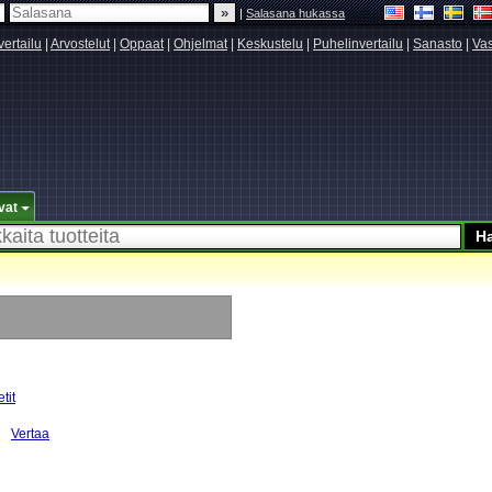
|
Salasana hukassa
vertailu
|
Arvostelut
|
Oppaat
|
Ohjelmat
|
Keskustelu
|
Puhelinvertailu
|
Sanasto
|
Vas
vat
tit
Vertaa