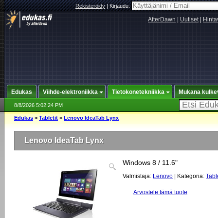
Rekisteröidy
|
Kirjaudu:
AfterDawn
|
Uutiset
|
Hinta
Edukas
Viihde-elektroniikka
Tietokonetekniikka
Mukana kulke
8/8/2026 5:02:24 PM
Edukas
>
Tabletit
>
Lenovo IdeaTab Lynx
Lenovo IdeaTab Lynx
Windows 8 / 11.6"
Valmistaja:
Lenovo
| Kategoria:
Table
Arvostele tämä tuote