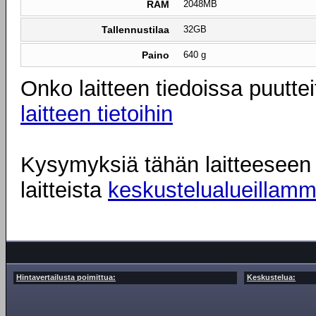
RAM
2048MB
Tallennustilaa
32GB
Paino
640 g
Onko laitteen tiedoissa puuttei
laitteen tietoihin
Kysymyksiä tähän laitteeseen l
laitteista
keskustelualueillam
Hintavertailusta poimittua:
Keskustelua: