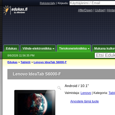
Rekisteröidy
|
Kirjaudu:
AfterDawn
|
Uutiset
|
Hinta
Edukas
Viihde-elektroniikka
Tietokonetekniikka
Mukana kulke
8/6/2026 11:56:35 PM
Edukas
>
Tabletit
>
Lenovo IdeaTab S6000-F
Lenovo IdeaTab S6000-F
Android / 10.1"
Valmistaja:
Lenovo
| Kategoria:
Table
Arvostele tämä tuote