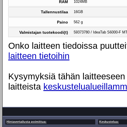
RAM
1024MB
Tallennustilaa
16GB
Paino
562 g
Valmistajan tuotekoodi(t)
59373780 / IdeaTab S6000-F M
Onko laitteen tiedoissa puuttei
laitteen tietoihin
Kysymyksiä tähän laitteeseen l
laitteista
keskustelualueillam
Hintavertailusta poimittua:
Keskustelua: