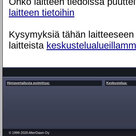
Onko laitteen tiedoissa puuttei
laitteen tietoihin
Kysymyksiä tähän laitteeseen l
laitteista
keskustelualueillam
Hintavertailusta poimittua:
Keskustelua:
© 1999-2026 AfterDawn Oy