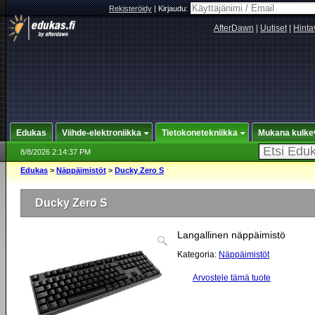
Rekisteröidy
|
Kirjaudu:
AfterDawn
|
Uutiset
|
Hinta
Edukas
Viihde-elektroniikka
Tietokonetekniikka
Mukana kulke
8/8/2026 2:14:37 PM
Edukas
>
Näppäimistöt
>
Ducky Zero S
Ducky Zero S
Langallinen näppäimistö
Kategoria:
Näppäimistöt
Arvostele tämä tuote