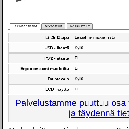
Tekniset tiedot
Arvostelut
Keskustelut
Liitäntätapa
Langallinen näppäimistö
USB -liitäntä
Kyllä
PS/2 -liitäntä
Ei
Ergonomisesti muotoiltu
Ei
Taustavalo
Kyllä
LCD -näyttö
Ei
Palvelustamme puuttuu osa t
ja täydennä tie