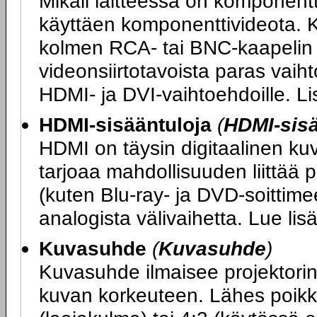
Mikäli laitteessa on komponentt
käyttäen komponenttivideota. K
kolmen RCA- tai BNC-kaapelin 
videonsiirtotavoista paras vaihto
HDMI- ja DVI-vaihtoehdoille. L
HDMI-sisääntuloja
(
HDMI-sis
HDMI on täysin digitaalinen ku
tarjoaa mahdollisuuden liittää 
(kuten Blu-ray- ja DVD-soittimee
analogista välivaihetta. Lue li
Kuvasuhde
(
Kuvasuhde
)
Kuvasuhde ilmaisee projektori
kuvan korkeuteen. Lähes poikk