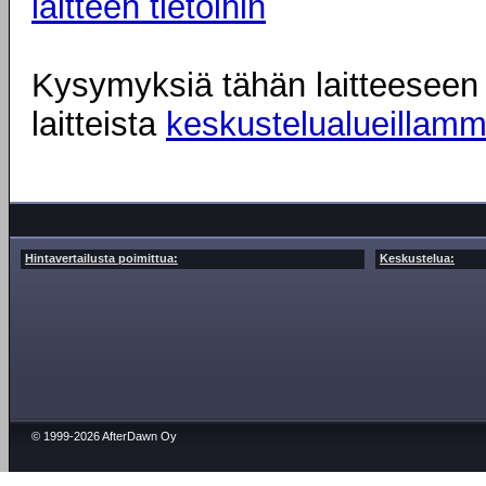
laitteen tietoihin
Kysymyksiä tähän laitteeseen l
laitteista
keskustelualueillam
Hintavertailusta poimittua:
Keskustelua:
© 1999-2026 AfterDawn Oy