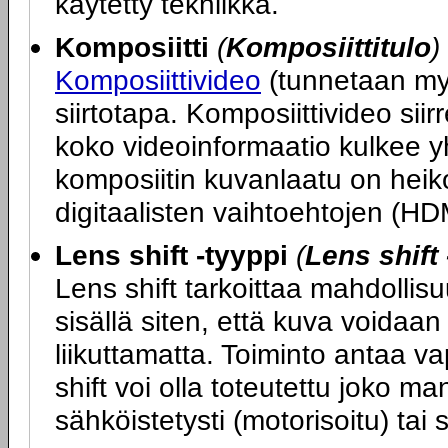
käytetty tekniikka.
Komposiitti
(
Komposiittitulo
)
Komposiittivideo
(tunnetaan my
siirtotapa. Komposiittivideo si
koko videoinformaatio kulkee y
komposiitin kuvanlaatu on hei
digitaalisten vaihtoehtojen (HD
Lens shift -tyyppi
(
Lens shift 
Lens shift tarkoittaa mahdollisuu
sisällä siten, että kuva voidaan
liikuttamatta. Toiminto antaa va
shift voi olla toteutettu joko ma
sähköistetysti (motorisoitu) tai