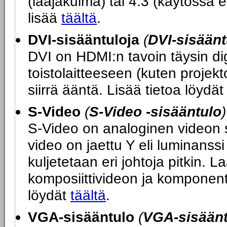
(laajakulma) tai 4:3 (käytössä e
lisää
täältä
.
DVI-sisääntuloja
(
DVI-sisäänt
DVI on HDMI:n tavoin täysin dig
toistolaitteeseen (kuten projekt
siirrä ääntä. Lisää tietoa löydä
S-Video
(
S-Video -sisääntulo
)
S-Video on analoginen videon sii
video on jaettu Y eli luminanssi 
kuljetetaan eri johtoja pitkin. L
komposiittivideon ja komponent
löydät
täältä
.
VGA-sisääntulo
(
VGA-sisääntu