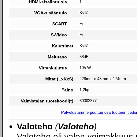
HDMI-sisääntuloja
1
VGA-sisääntulo
Kyllä
SCART
Ei
S-Video
Ei
Kaiuttimet
Kyllä
Melutaso
38dB
Virrankulutus
105 W
Mitat (LxKxS)
226mm x 43mm x 174mm
Paino
1,2kg
Valmistajan tuotekoodi(t)
60003377
Palvelustamme puuttuu osa tuotteen tiedois
Valoteho
(
Valoteho
)
Valoteho eli valon voimakkuus 