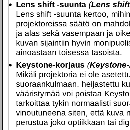
Lens shift -suunta
(
Lens shif
Lens shift -suunta kertoo, mihin
projektoreissa säätö on mahdol
ja alas sekä vasempaan ja oikea
kuvan sijaintiin hyvin monipuoli
ainoastaan toisessa tasoista.
Keystone-korjaus
(
Keystone-
Mikäli projektoria ei ole asete
suoraankulmaan, heijastettu ku
vääristymää voi poistaa Keysto
tarkoittaa tykin normaalisti su
vinoutuneena siten, että kuva n
perustua joko optiikkaan tai di