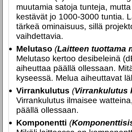
muutamia satoja tunteja, mutt
kestävät jo 1000-3000 tuntia. 
tärkeä ominaisuus, sillä projekt
vaihdettavia.
Melutaso
(
Laitteen tuottama 
Melutaso kertoo desibeleinä (d
aiheuttaa päällä ollessaan. Mitä
kyseessä. Melua aiheuttavat läh
Virrankulutus
(
Virrankulutus
Virrankulutus ilmaisee watteina,
päällä ollessaan.
Komponentti
(
Komponenttisi