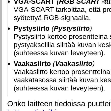
VGA-SCART
(
RGB SCART -tuk
VGA-SCART tarkoittaa, että proj
syötettyä RGB-signaalia.
Pystysiirto
(
Pystysiirto
)
Pystysiirto kertoo prosentteina 
pystyakselilla siirtää kuvan kes
(suhteessa kuvan leveyteen).
Vaakasiirto
(
Vaakasiirto
)
Vaakasiirto kertoo prosentteina 
vaakatasossa siirtää kuvan kesk
(suhteessa kuvan leveyteen).
Onko laitteen tiedoissa puuttei