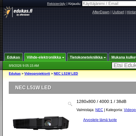
Rekisteröidy
|
Kirjaudu:
AfterDawn
|
Uutiset
|
Hinta
Edukas
Viihde-elektroniikka
Tietokonetekniikka
Mukana kulke
8/9/2026 9:05:15 AM
Edukas
>
Videoprojektorit
>
NEC L51W LED
NEC L51W LED
1280x800 / 4000:1 / 38dB
Valmistaja:
NEC
| Kategoria:
Videopr
Arvostele tämä tuote