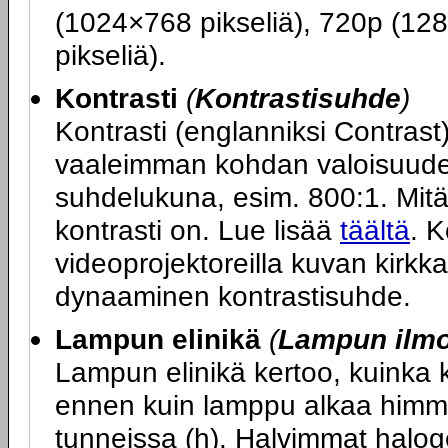
(1024×768 pikseliä), 720p (12
pikseliä).
Kontrasti
(
Kontrastisuhde
)
Kontrasti (englanniksi Contras
vaaleimman kohdan valoisuuden
suhdelukuna, esim. 800:1. Mit
kontrasti on. Lue lisää
täältä
. K
videoprojektoreilla kuvan kirkk
dynaaminen kontrastisuhde.
Lampun elinikä
(
Lampun ilmoi
Lampun elinikä kertoo, kuinka 
ennen kuin lamppu alkaa himme
tunneissa (h). Halvimmat halog