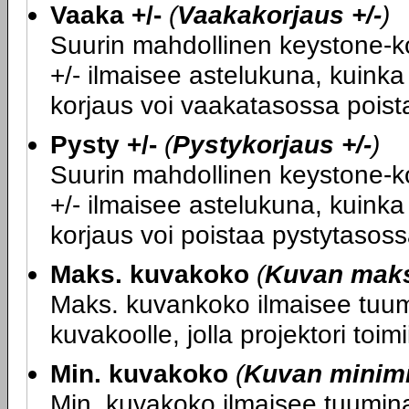
Vaaka +/-
(
Vaakakorjaus +/-
)
Suurin mahdollinen keystone-kor
+/- ilmaisee astelukuna, kuink
korjaus voi vaakatasossa poist
Pysty +/-
(
Pystykorjaus +/-
)
Suurin mahdollinen keystone-kor
+/- ilmaisee astelukuna, kuink
korjaus voi poistaa pystytasoss
Maks. kuvakoko
(
Kuvan mak
Maks. kuvankoko ilmaisee tuumi
kuvakoolle, jolla projektori toimi
Min. kuvakoko
(
Kuvan minim
Min. kuvakoko ilmaisee tuumina 