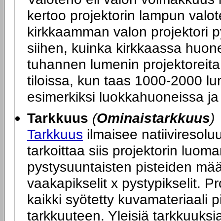
kertoo projektorin lampun valot
kirkkaamman valon projektori p
siihen, kuinka kirkkaassa huone
tuhannen lumenin projektoreita
tiloissa, kun taas 1000-2000 lum
esimerkiksi luokkahuoneissa ja 
Tarkkuus
(
Ominaistarkkuus
)
Tarkkuus
ilmaisee natiiviresoluu
tarkoittaa siis projektorin luo
pystysuuntaisten pisteiden mä
vaakapikselit x pystypikselit. P
kaikki syötetty kuvamateriaali 
tarkkuuteen. Yleisiä tarkkuuks