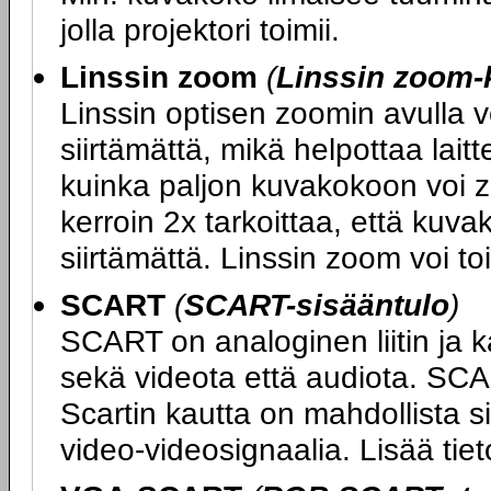
jolla projektori toimii.
Linssin zoom
(
Linssin zoom-
Linssin optisen zoomin avulla 
siirtämättä, mikä helpottaa lait
kuinka paljon kuvakokoon voi z
kerroin 2x tarkoittaa, että kuv
siirtämättä. Linssin zoom voi to
SCART
(
SCART-sisääntulo
)
SCART on analoginen liitin ja k
sekä videota että audiota. SCA
Scartin kautta on mahdollista si
video-videosignaalia. Lisää ti