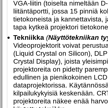
VGA-liitin (toiselta nimeltään D
liitäntäportti, jossa 15 pinniä ko
tietokoneista ja kannettavista, 
tapa kytkeä projektori tietokon
Tekniikka
(
Näyttötekniikan ty
Videoprojektorit voivat perustu
(Liquid Crystal on Silicon), DLP
Crystal Display), joista yleisi
projektoreita on pidetty parem
edullinen ja pienikokoinen LCD
dataprojektorissa. Käytännöss
kilpailukykyisiä keskenään. CR
projektoreita näkee enää harv