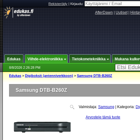
Rekisteröidy
|
Kirjaudu:
AfterDawn
|
Uutiset
|
Hinta
Edukas
Viihde-elektroniikka
Tietokonetekniikka
Mukana kulke
8/8/2026 2:26:28 PM
Edukas
>
Digiboksit (antenniverkkoon)
>
Samsung DTB-B260Z
Samsung DTB-B260Z
Valmistaja:
Samsung
| Kategoria:
Di
Arvostele tämä tuote