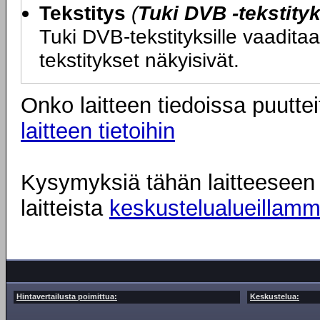
Tekstitys
(
Tuki DVB -tekstityk
Tuki DVB-tekstityksille vaadit
tekstitykset näkyisivät.
Onko laitteen tiedoissa puuttei
laitteen tietoihin
Kysymyksiä tähän laitteeseen l
laitteista
keskustelualueillam
Hintavertailusta poimittua:
Keskustelua: