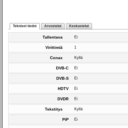
Tekniset tiedot
Arvostelut
Keskustelut
Tallentava
Ei
Virittimiä
1
Conax
Kyllä
DVB-C
Ei
DVB-S
Ei
HDTV
Ei
DVDR
Ei
Tekstitys
Kyllä
PiP
Ei