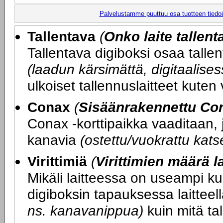
Palvelustamme puuttuu osa tuotteen tiedois
Tallentava
(
Onko laite tallen
Tallentava digiboksi osaa talle
(laadun kärsimättä, digitaalis
ulkoiset tallennuslaitteet kuten
Conax
(
Sisäänrakennettu Con
Conax -korttipaikka vaaditaan, j
kanavia
(ostettu/vuokrattu kats
Virittimiä
(
Virittimien määrä l
Mikäli laitteessa on useampi kui
digiboksin tapauksessa laittee
ns. kanavanippua)
kuin mitä tal