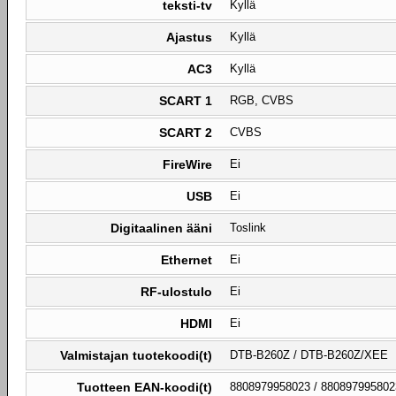
teksti-tv
Kyllä
Ajastus
Kyllä
AC3
Kyllä
SCART 1
RGB, CVBS
SCART 2
CVBS
FireWire
Ei
USB
Ei
Digitaalinen ääni
Toslink
Ethernet
Ei
RF-ulostulo
Ei
HDMI
Ei
Valmistajan tuotekoodi(t)
DTB-B260Z / DTB-B260Z/XEE
Tuotteen EAN-koodi(t)
8808979958023 / 880897995802