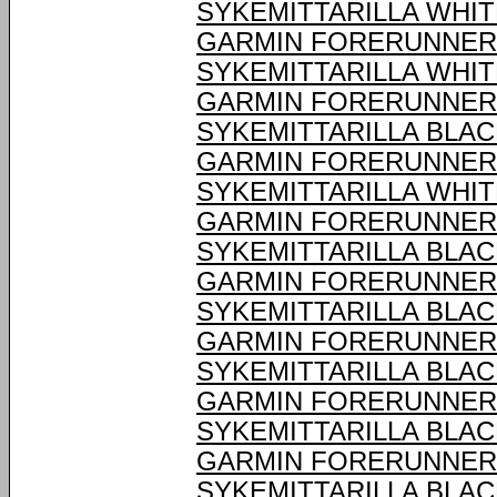
SYKEMITTARILLA WHIT
GARMIN FORERUNNER 
SYKEMITTARILLA WHIT
GARMIN FORERUNNER 
SYKEMITTARILLA BLAC
GARMIN FORERUNNER 
SYKEMITTARILLA WHIT
GARMIN FORERUNNER 
SYKEMITTARILLA BLAC
GARMIN FORERUNNER 
SYKEMITTARILLA BLAC
GARMIN FORERUNNER 
SYKEMITTARILLA BLAC
GARMIN FORERUNNER 
SYKEMITTARILLA BLAC
GARMIN FORERUNNER 
SYKEMITTARILLA BLAC