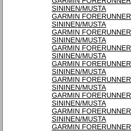
GARMIN FORERUNNER 
SININEN/MUSTA
GARMIN FORERUNNER 
SININEN/MUSTA
GARMIN FORERUNNER 
SININEN/MUSTA
GARMIN FORERUNNER 
SININEN/MUSTA
GARMIN FORERUNNER 
SININEN/MUSTA
GARMIN FORERUNNER 
SININEN/MUSTA
GARMIN FORERUNNER 
SININEN/MUSTA
GARMIN FORERUNNER 
SININEN/MUSTA
GARMIN FORERUNNER 