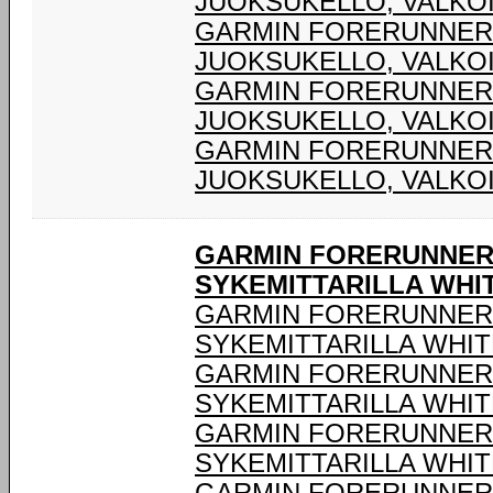
JUOKSUKELLO, VALKO
GARMIN FORERUNNER 
JUOKSUKELLO, VALKO
GARMIN FORERUNNER 
JUOKSUKELLO, VALKO
GARMIN FORERUNNER 
JUOKSUKELLO, VALKO
GARMIN FORERUNNER 
SYKEMITTARILLA WHI
GARMIN FORERUNNER 
SYKEMITTARILLA WHIT
GARMIN FORERUNNER 
SYKEMITTARILLA WHIT
GARMIN FORERUNNER 
SYKEMITTARILLA WHIT