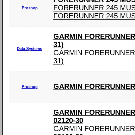
FORERUNNER 245 MUSI
Proshop
FORERUNNER 245 MUSI
GARMIN FORERUNNER 2
31)
Data-Systems
GARMIN FORERUNNER 2
31)
GARMIN FORERUNNER 
Proshop
GARMIN FORERUNNER®
02120-30
GARMIN FORERUNNER® 