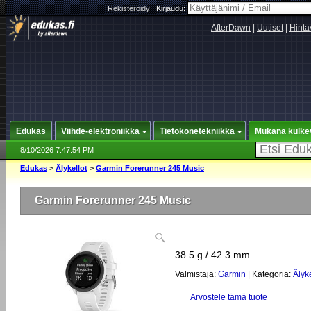
Rekisteröidy
|
Kirjaudu:
AfterDawn
|
Uutiset
|
Hinta
Edukas
Viihde-elektroniikka
Tietokonetekniikka
Mukana kulke
8/10/2026 7:47:54 PM
Edukas
>
Älykellot
>
Garmin Forerunner 245 Music
Garmin Forerunner 245 Music
38.5 g / 42.3 mm
Valmistaja:
Garmin
| Kategoria:
Älyke
Arvostele tämä tuote