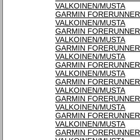
VALKOINEN/MUSTA
GARMIN FORERUNNER 
VALKOINEN/MUSTA
GARMIN FORERUNNER 
VALKOINEN/MUSTA
GARMIN FORERUNNER 
VALKOINEN/MUSTA
GARMIN FORERUNNER 
VALKOINEN/MUSTA
GARMIN FORERUNNER 
VALKOINEN/MUSTA
GARMIN FORERUNNER 
VALKOINEN/MUSTA
GARMIN FORERUNNER 
VALKOINEN/MUSTA
GARMIN FORERUNNER 