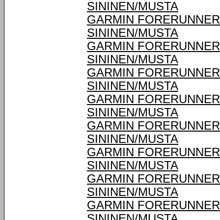
SININEN/MUSTA
GARMIN FORERUNNER 
SININEN/MUSTA
GARMIN FORERUNNER 
SININEN/MUSTA
GARMIN FORERUNNER 
SININEN/MUSTA
GARMIN FORERUNNER 
SININEN/MUSTA
GARMIN FORERUNNER 
SININEN/MUSTA
GARMIN FORERUNNER 
SININEN/MUSTA
GARMIN FORERUNNER 
SININEN/MUSTA
GARMIN FORERUNNER 
SININEN/MUSTA