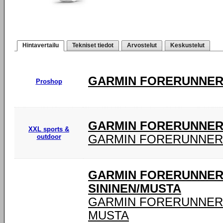
Hintavertailu
Tekniset tiedot
Arvostelut
Keskustelut
GARMIN FORERUNNER 
Proshop
GARMIN FORERUNNER 
XXL sports &
outdoor
GARMIN FORERUNNER 
GARMIN FORERUNNER 
SININEN/MUSTA
GARMIN FORERUNNER 
MUSTA