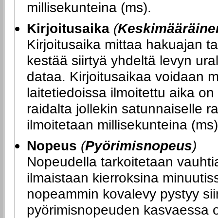
millisekunteina (ms).
Kirjoitusaika
(
Keskimääräinen
Kirjoitusaika mittaa hakuajan t
kestää siirtyä yhdeltä levyn uralt
dataa. Kirjoitusaikaa voidaan mi
laitetiedoissa ilmoitettu aika o
raidalta jollekin satunnaiselle r
ilmoitetaan millisekunteina (ms)
Nopeus
(
Pyörimisnopeus
)
Nopeudella tarkoitetaan vauhtia
ilmaistaan kierroksina minuutis
nopeammin kovalevy pystyy siir
pyörimisnopeuden kasvaessa o