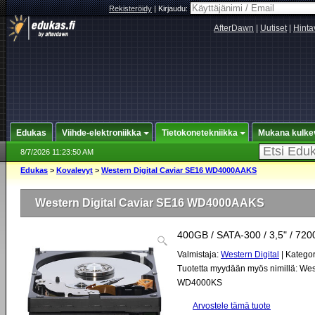
Rekisteröidy
|
Kirjaudu:
AfterDawn
|
Uutiset
|
Hinta
Edukas
Viihde-elektroniikka
Tietokonetekniikka
Mukana kulke
8/7/2026 11:23:50 AM
Edukas
>
Kovalevyt
>
Western Digital Caviar SE16 WD4000AAKS
Western Digital Caviar SE16 WD4000AAKS
400GB / SATA-300 / 3,5" / 720
Valmistaja:
Western Digital
| Kategor
Tuotetta myydään myös nimillä: Wes
WD4000KS
Arvostele tämä tuote