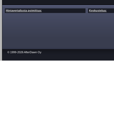
Hintavertailusta poimittua:
Keskustelua:
© 1999-2026 AfterDawn Oy