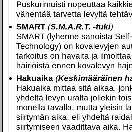
Puskurimuisti nopeuttaa kaikkie
vähentää tarvetta levyltä tehtävi
SMART
(
S.M.A.R.T. -tuki
)
SMART (lyhenne sanoista Self-
Technology) on kovalevyjen aut
tarkoitus on havaita ja ilmoitta
häiriöistä ennen kovalevyn haj
Hakuaika
(
Keskimääräinen h
Hakuaika mittaa sitä aikaa, jon
yhdeltä levyn uralta jollekin toi
monella tavalla, mutta yleisin l
siirtymän aika, eli yhdeltä raidal
siirtymiseen vaadittava aika. H