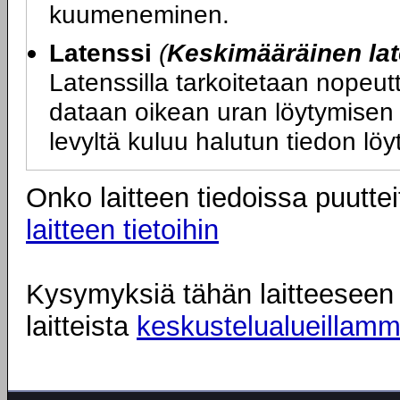
kuumeneminen.
Latenssi
(
Keskimääräinen lat
Latenssilla tarkoitetaan nopeutt
dataan oikean uran löytymisen 
levyltä kuluu halutun tiedon lö
Onko laitteen tiedoissa puuttei
laitteen tietoihin
Kysymyksiä tähän laitteeseen l
laitteista
keskustelualueillam