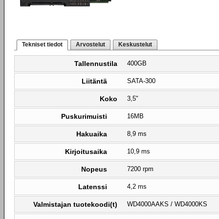
Tekniset tiedot
Arvostelut
Keskustelut
Tallennustila
400GB
Liitäntä
SATA-300
Koko
3,5"
Puskurimuisti
16MB
Hakuaika
8,9 ms
Kirjoitusaika
10,9 ms
Nopeus
7200 rpm
Latenssi
4,2 ms
Valmistajan tuotekoodi(t)
WD4000AAKS / WD4000KS