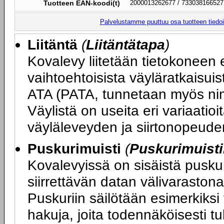
Tuotteen EAN-koodi(t)
2000013262677 / 733038166527
Palvelustamme puuttuu osa tuotteen tiedois
Liitäntä
(
Liitäntätapa
)
Kovalevy liitetään tietokoneen
vaihtoehtoisista väyläratkaisuis
ATA (PATA, tunnetaan myös nim
Väylistä on useita eri variaatioi
väyläleveyden ja siirtonopeude
Puskurimuisti
(
Puskurimuist
Kovalevyissä on sisäistä puskurim
siirrettävän datan välivarastona
Puskuriin säilötään esimerkiksi
hakuja, joita todennäköisesti t