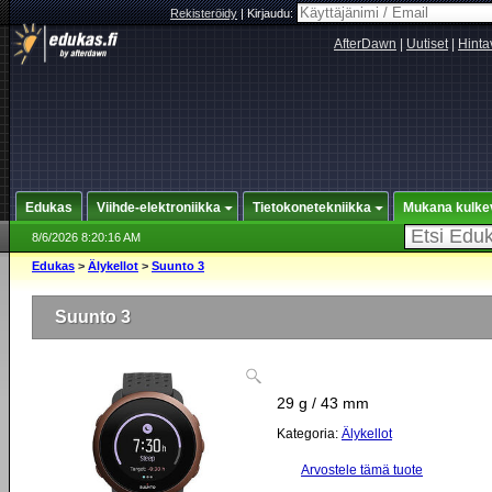
Rekisteröidy
|
Kirjaudu:
AfterDawn
|
Uutiset
|
Hinta
Edukas
Viihde-elektroniikka
Tietokonetekniikka
Mukana kulke
8/6/2026 8:20:16 AM
Edukas
>
Älykellot
>
Suunto 3
Suunto 3
29 g / 43 mm
Kategoria:
Älykellot
Arvostele tämä tuote