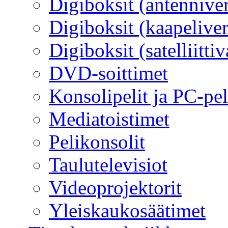
Digiboksit (antennive
Digiboksit (kaapelive
Digiboksit (satelliitti
DVD-soittimet
Konsolipelit ja PC-pel
Mediatoistimet
Pelikonsolit
Taulutelevisiot
Videoprojektorit
Yleiskaukosäätimet