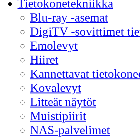
Tietokonetekniikka
Blu-ray -asemat
DigiTV -sovittimet ti
Emolevyt
Hiiret
Kannettavat tietokone
Kovalevyt
Litteät näytöt
Muistipiirit
NAS-palvelimet