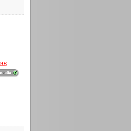
9 €
›
uotetta