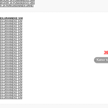
NIKUORI JA PUNANHÄIVÄ URH
NIKUORI JA PUNANHÄIVÄ URH
I JA FARKUNSININEN URHEI
HEILURANNEKE S/M
HEILURANNEKE S/M
HEILURANNEKE S/M
HEILURANNEKE S/M
HEILURANNEKE S/M
HEILURANNEKE S/M
HEILURANNEKE S/M
HEILURANNEKE S/M
HEILURANNEKE S/M
HEILURANNEKE S/M
HEILURANNEKE S/M
HEILURANNEKE S/M
HEILURANNEKE S/M
36
HEILURANNEKE S/M
HEILURANNEKE S/M
HEILURANNEKE S/M
Katso t
HEILURANNEKE S/M
HEILURANNEKE S/M
HEILURANNEKE S/M
HEILURANNEKE S/M
HEILURANNEKE S/M
HEILURANNEKE S/M
HEILURANNEKE S/M
HEILURANNEKE S/M
HEILURANNEKE S/M
HEILURANNEKE S/M
HEILURANNEKE S/M
HEILURANNEKE S/M
HEILURANNEKE S/M
HEILURANNEKE S/M
HEILURANNEKE S/M