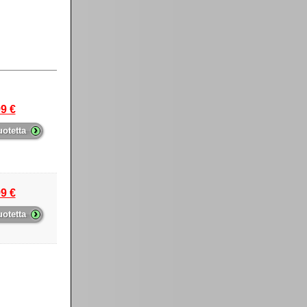
9 €
›
uotetta
9 €
›
uotetta