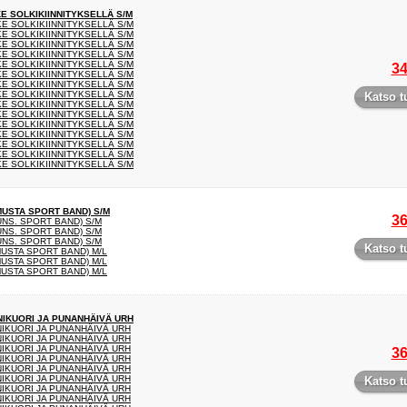
E SOLKIKIINNITYKSELLÄ S/M
E SOLKIKIINNITYKSELLÄ S/M
E SOLKIKIINNITYKSELLÄ S/M
E SOLKIKIINNITYKSELLÄ S/M
E SOLKIKIINNITYKSELLÄ S/M
E SOLKIKIINNITYKSELLÄ S/M
34
E SOLKIKIINNITYKSELLÄ S/M
E SOLKIKIINNITYKSELLÄ S/M
E SOLKIKIINNITYKSELLÄ S/M
Katso t
E SOLKIKIINNITYKSELLÄ S/M
E SOLKIKIINNITYKSELLÄ S/M
E SOLKIKIINNITYKSELLÄ S/M
E SOLKIKIINNITYKSELLÄ S/M
E SOLKIKIINNITYKSELLÄ S/M
E SOLKIKIINNITYKSELLÄ S/M
E SOLKIKIINNITYKSELLÄ S/M
MUSTA SPORT BAND) S/M
36
UNS. SPORT BAND) S/M
UNS. SPORT BAND) S/M
UNS. SPORT BAND) S/M
Katso t
MUSTA SPORT BAND) M/L
MUSTA SPORT BAND) M/L
MUSTA SPORT BAND) M/L
NIKUORI JA PUNANHÄIVÄ URH
NIKUORI JA PUNANHÄIVÄ URH
NIKUORI JA PUNANHÄIVÄ URH
NIKUORI JA PUNANHÄIVÄ URH
36
NIKUORI JA PUNANHÄIVÄ URH
NIKUORI JA PUNANHÄIVÄ URH
NIKUORI JA PUNANHÄIVÄ URH
Katso t
NIKUORI JA PUNANHÄIVÄ URH
NIKUORI JA PUNANHÄIVÄ URH