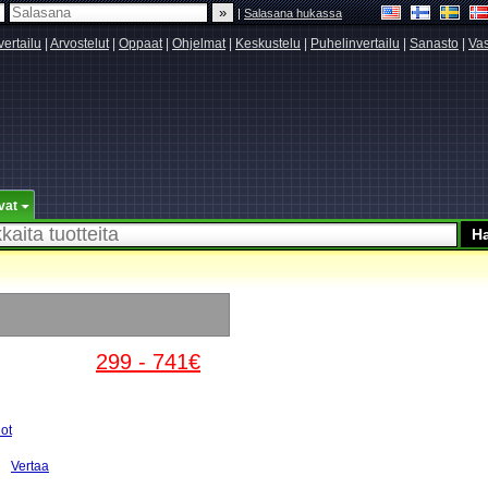
|
Salasana hukassa
vertailu
|
Arvostelut
|
Oppaat
|
Ohjelmat
|
Keskustelu
|
Puhelinvertailu
|
Sanasto
|
Vas
vat
299 - 741€
lot
Vertaa