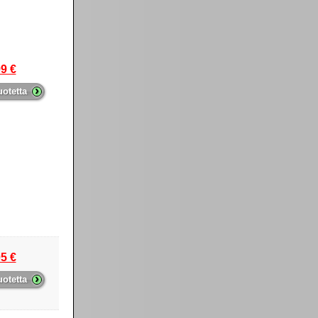
9 €
›
uotetta
5 €
›
uotetta