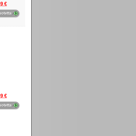
9 €
›
uotetta
9 €
›
uotetta