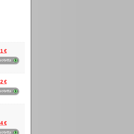
1 €
›
uotetta
2 €
›
uotetta
4 €
›
uotetta