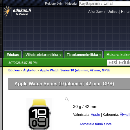
Rekisteröidy
|
Kirjaudu:
AfterDawn
|
Uutiset
|
Hinta
Edukas
Viihde-elektroniikka
Tietokonetekniikka
Mukana kulke
8/7/2026 5:07:35 PM
Edukas
>
Älykellot
>
Apple Watch Series 10 (alumiini, 42 mm, GPS)
Apple Watch Series 10 (alumiini, 42 mm, GPS)
30 g / 42 mm
Valmistaja:
Apple
| Kategoria:
Älykel
Arvostele tämä tuote