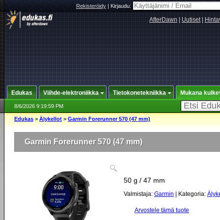
Rekisteröidy
|
Kirjaudu:
AfterDawn
|
Uutiset
|
Hinta
Edukas
Viihde-elektroniikka
Tietokonetekniikka
Mukana kulke
8/6/2026 9:19:59 PM
Edukas
>
Älykellot
>
Garmin Forerunner 570 (47 mm)
Garmin Forerunner 570 (47 mm)
50 g / 47 mm
Valmistaja:
Garmin
| Kategoria:
Älyke
Arvostele tämä tuote