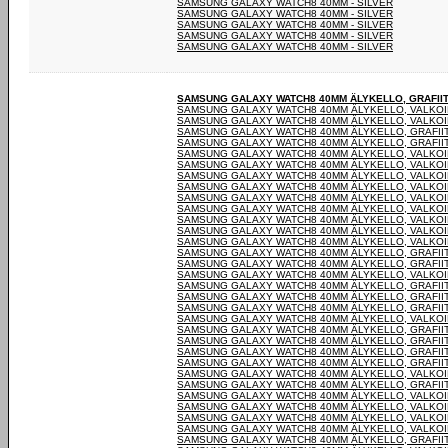
SAMSUNG GALAXY WATCH8 40MM - SILVER
SAMSUNG GALAXY WATCH8 40MM - SILVER
SAMSUNG GALAXY WATCH8 40MM - SILVER
SAMSUNG GALAXY WATCH8 40MM - SILVER
SAMSUNG GALAXY WATCH8 40MM - SILVER
SAMSUNG GALAXY WATCH8 40MM ÄLYKELLO, GRAFII
SAMSUNG GALAXY WATCH8 40MM ÄLYKELLO, VALKO
SAMSUNG GALAXY WATCH8 40MM ÄLYKELLO, VALKO
SAMSUNG GALAXY WATCH8 40MM ÄLYKELLO, GRAFII
SAMSUNG GALAXY WATCH8 40MM ÄLYKELLO, GRAFII
SAMSUNG GALAXY WATCH8 40MM ÄLYKELLO, VALKO
SAMSUNG GALAXY WATCH8 40MM ÄLYKELLO, VALKO
SAMSUNG GALAXY WATCH8 40MM ÄLYKELLO, VALKO
SAMSUNG GALAXY WATCH8 40MM ÄLYKELLO, VALKO
SAMSUNG GALAXY WATCH8 40MM ÄLYKELLO, VALKO
SAMSUNG GALAXY WATCH8 40MM ÄLYKELLO, VALKO
SAMSUNG GALAXY WATCH8 40MM ÄLYKELLO, VALKO
SAMSUNG GALAXY WATCH8 40MM ÄLYKELLO, VALKO
SAMSUNG GALAXY WATCH8 40MM ÄLYKELLO, VALKO
SAMSUNG GALAXY WATCH8 40MM ÄLYKELLO, GRAFII
SAMSUNG GALAXY WATCH8 40MM ÄLYKELLO, GRAFII
SAMSUNG GALAXY WATCH8 40MM ÄLYKELLO, VALKO
SAMSUNG GALAXY WATCH8 40MM ÄLYKELLO, GRAFII
SAMSUNG GALAXY WATCH8 40MM ÄLYKELLO, GRAFII
SAMSUNG GALAXY WATCH8 40MM ÄLYKELLO, GRAFII
SAMSUNG GALAXY WATCH8 40MM ÄLYKELLO, VALKO
SAMSUNG GALAXY WATCH8 40MM ÄLYKELLO, GRAFII
SAMSUNG GALAXY WATCH8 40MM ÄLYKELLO, GRAFII
SAMSUNG GALAXY WATCH8 40MM ÄLYKELLO, GRAFII
SAMSUNG GALAXY WATCH8 40MM ÄLYKELLO, GRAFII
SAMSUNG GALAXY WATCH8 40MM ÄLYKELLO, VALKO
SAMSUNG GALAXY WATCH8 40MM ÄLYKELLO, GRAFII
SAMSUNG GALAXY WATCH8 40MM ÄLYKELLO, VALKO
SAMSUNG GALAXY WATCH8 40MM ÄLYKELLO, VALKO
SAMSUNG GALAXY WATCH8 40MM ÄLYKELLO, VALKO
SAMSUNG GALAXY WATCH8 40MM ÄLYKELLO, VALKO
SAMSUNG GALAXY WATCH8 40MM ÄLYKELLO, GRAFII