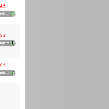
4 €
›
uotetta
5 €
›
uotetta
0 €
›
uotetta