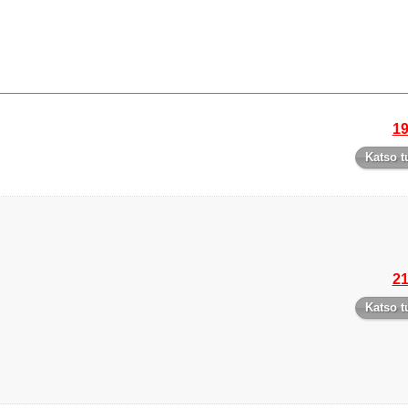
19
Katso t
21
Katso t