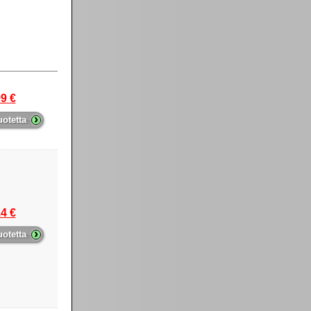
9 €
›
uotetta
4 €
›
uotetta