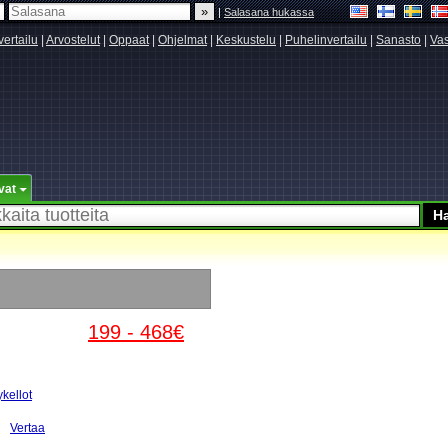
|
Salasana hukassa
vertailu
|
Arvostelut
|
Oppaat
|
Ohjelmat
|
Keskustelu
|
Puhelinvertailu
|
Sanasto
|
Vas
vat
199 - 468€
ykellot
Vertaa