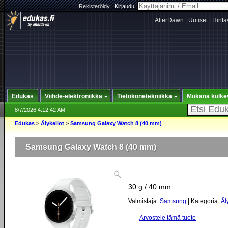
Rekisteröidy
|
Kirjaudu:
AfterDawn
|
Uutiset
|
Hinta
Edukas
Viihde-elektroniikka
Tietokonetekniikka
Mukana kulke
8/7/2026 4:12:42 AM
Edukas
>
Älykellot
>
Samsung Galaxy Watch 8 (40 mm)
Samsung Galaxy Watch 8 (40 mm)
30 g / 40 mm
Valmistaja:
Samsung
| Kategoria:
Äl
Arvostele tämä tuote