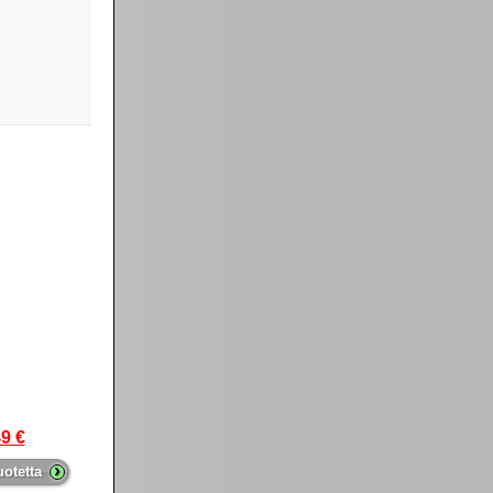
9 €
›
uotetta