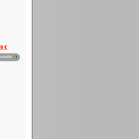
9 €
›
uotetta