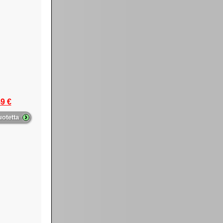
9 €
›
uotetta