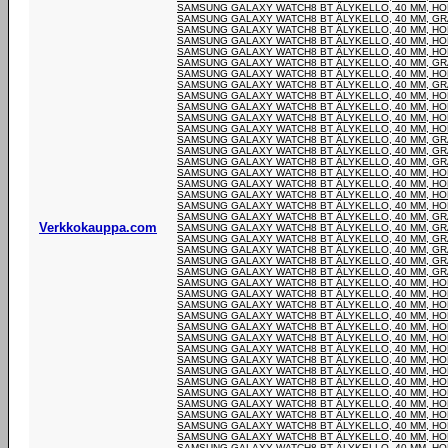
SAMSUNG GALAXY WATCH8 BT ÄLYKELLO, 40 MM, H
SAMSUNG GALAXY WATCH8 BT ÄLYKELLO, 40 MM, GRA
SAMSUNG GALAXY WATCH8 BT ÄLYKELLO, 40 MM, H
SAMSUNG GALAXY WATCH8 BT ÄLYKELLO, 40 MM, H
SAMSUNG GALAXY WATCH8 BT ÄLYKELLO, 40 MM, H
SAMSUNG GALAXY WATCH8 BT ÄLYKELLO, 40 MM, GRA
SAMSUNG GALAXY WATCH8 BT ÄLYKELLO, 40 MM, H
SAMSUNG GALAXY WATCH8 BT ÄLYKELLO, 40 MM, GRA
SAMSUNG GALAXY WATCH8 BT ÄLYKELLO, 40 MM, H
SAMSUNG GALAXY WATCH8 BT ÄLYKELLO, 40 MM, H
SAMSUNG GALAXY WATCH8 BT ÄLYKELLO, 40 MM, H
SAMSUNG GALAXY WATCH8 BT ÄLYKELLO, 40 MM, H
SAMSUNG GALAXY WATCH8 BT ÄLYKELLO, 40 MM, GRA
SAMSUNG GALAXY WATCH8 BT ÄLYKELLO, 40 MM, GRA
SAMSUNG GALAXY WATCH8 BT ÄLYKELLO, 40 MM, GRA
SAMSUNG GALAXY WATCH8 BT ÄLYKELLO, 40 MM, H
SAMSUNG GALAXY WATCH8 BT ÄLYKELLO, 40 MM, H
SAMSUNG GALAXY WATCH8 BT ÄLYKELLO, 40 MM, H
SAMSUNG GALAXY WATCH8 BT ÄLYKELLO, 40 MM, H
SAMSUNG GALAXY WATCH8 BT ÄLYKELLO, 40 MM, GRA
Verkkokauppa.com
SAMSUNG GALAXY WATCH8 BT ÄLYKELLO, 40 MM, GRA
SAMSUNG GALAXY WATCH8 BT ÄLYKELLO, 40 MM, GRA
SAMSUNG GALAXY WATCH8 BT ÄLYKELLO, 40 MM, GRA
SAMSUNG GALAXY WATCH8 BT ÄLYKELLO, 40 MM, GRA
SAMSUNG GALAXY WATCH8 BT ÄLYKELLO, 40 MM, GRA
SAMSUNG GALAXY WATCH8 BT ÄLYKELLO, 40 MM, H
SAMSUNG GALAXY WATCH8 BT ÄLYKELLO, 40 MM, H
SAMSUNG GALAXY WATCH8 BT ÄLYKELLO, 40 MM, H
SAMSUNG GALAXY WATCH8 BT ÄLYKELLO, 40 MM, H
SAMSUNG GALAXY WATCH8 BT ÄLYKELLO, 40 MM, H
SAMSUNG GALAXY WATCH8 BT ÄLYKELLO, 40 MM, H
SAMSUNG GALAXY WATCH8 BT ÄLYKELLO, 40 MM, H
SAMSUNG GALAXY WATCH8 BT ÄLYKELLO, 40 MM, H
SAMSUNG GALAXY WATCH8 BT ÄLYKELLO, 40 MM, H
SAMSUNG GALAXY WATCH8 BT ÄLYKELLO, 40 MM, H
SAMSUNG GALAXY WATCH8 BT ÄLYKELLO, 40 MM, H
SAMSUNG GALAXY WATCH8 BT ÄLYKELLO, 40 MM, H
SAMSUNG GALAXY WATCH8 BT ÄLYKELLO, 40 MM, H
SAMSUNG GALAXY WATCH8 BT ÄLYKELLO, 40 MM, H
SAMSUNG GALAXY WATCH8 BT ÄLYKELLO, 40 MM, H
SAMSUNG GALAXY WATCH8 BT ÄLYKELLO, 40 MM, H