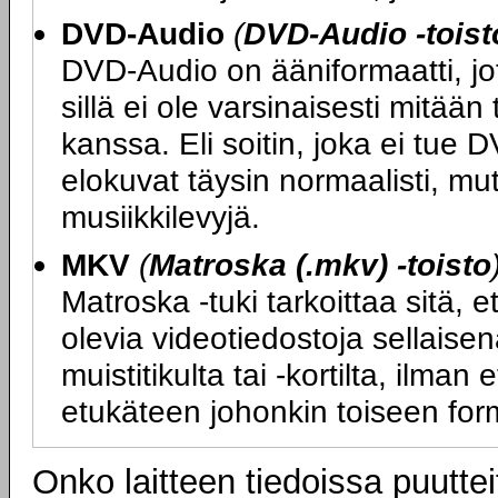
DVD-Audio
(
DVD-Audio -toist
DVD-Audio on ääniformaatti, j
sillä ei ole varsinaisesti mitä
kanssa. Eli soitin, joka ei tue D
elokuvat täysin normaalisti, m
musiikkilevyjä.
MKV
(
Matroska (.mkv) -toisto
Matroska -tuki tarkoittaa sitä, 
olevia videotiedostoja sellaisen
muistitikulta tai -kortilta, ilma
etukäteen johonkin toiseen for
Onko laitteen tiedoissa puuttei