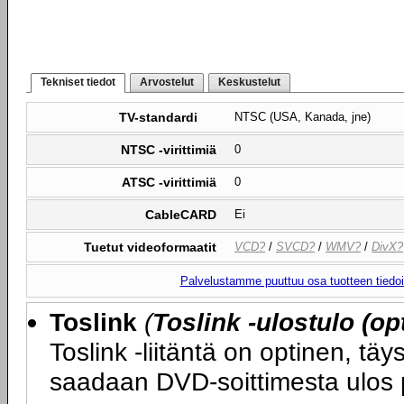
Tekniset tiedot
Arvostelut
Keskustelut
TV-standardi
NTSC (USA, Kanada, jne)
NTSC -virittimiä
0
ATSC -virittimiä
0
CableCARD
Ei
Tuetut videoformaatit
VCD?
/
SVCD?
/
WMV?
/
DivX?
Palvelustamme puuttuu osa tuotteen tiedois
Toslink
(
Toslink -ulostulo (op
Toslink -liitäntä on optinen, täys
saadaan DVD-soittimesta ulos 