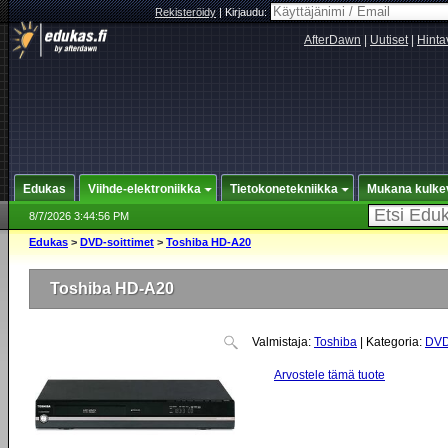
Rekisteröidy
|
Kirjaudu:
AfterDawn
|
Uutiset
|
Hinta
Edukas
Viihde-elektroniikka
Tietokonetekniikka
Mukana kulke
8/7/2026 3:44:56 PM
Edukas
>
DVD-soittimet
>
Toshiba HD-A20
Toshiba HD-A20
Valmistaja:
Toshiba
| Kategoria:
DVD
Arvostele tämä tuote