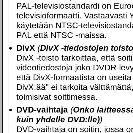
PAL-televisiostandardi on Eur
televisioformaatti. Vastaavast
käytetään NTSC-televisiostandar
PAL että NTSC -maissa.
DivX
(
DivX -tiedostojen toist
DivX -toisto tarkoittaa, että soi
videotiedostoja joko DVDR-levy
että DivX-formaatista on useita e
DivX:ää" ei tarkoita välttämättä
toimisivat soittimessa.
DVD-vaihtaja
(
Onko laitteess
kuin yhdelle DVD:lle)
)
DVD-vaihtaja on soitin, jossa o