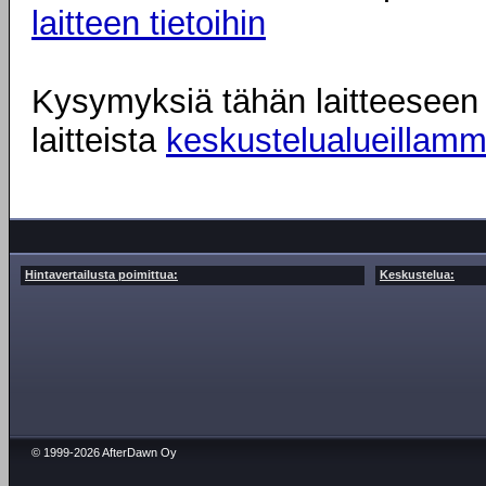
laitteen tietoihin
Kysymyksiä tähän laitteeseen l
laitteista
keskustelualueillam
Hintavertailusta poimittua:
Keskustelua:
© 1999-2026 AfterDawn Oy