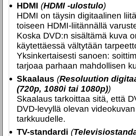
HDMI
(
HDMI -ulostulo
)
HDMI on täysin digitaalinen lii
toiseen HDMI-liitännällä varuste
Koska DVD:n sisältämä kuva on 
käytettäessä vältytään tarpeet
Yksinkertaisesti sanoen: soitt
tarjoaa parhaan mahdollisen k
Skaalaus
(
Resoluution digit
(720p, 1080i tai 1080p)
)
Skaalaus tarkoittaa sitä, että 
DVD-levyllä olevan videokuvan t
tarkkuudelle.
TV-standardi
(
Televisiostandar