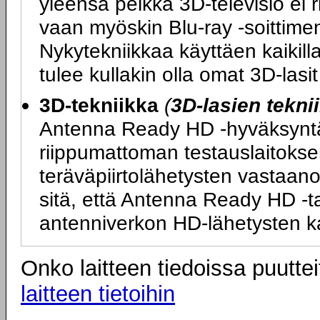
yleensä pelkkä 3D-televisio ei 
vaan myöskin Blu-ray -soittimen
Nykytekniikkaa käyttäen kaikilla
tulee kullakin olla omat 3D-las
3D-tekniikka
(
3D-lasien tekni
Antenna Ready HD -hyväksyntä ta
riippumattoman testauslaitokse
teräväpiirtolähetysten vastaano
sitä, että Antenna Ready HD -tarr
antenniverkon HD-lähetysten k
Onko laitteen tiedoissa puuttei
laitteen tietoihin