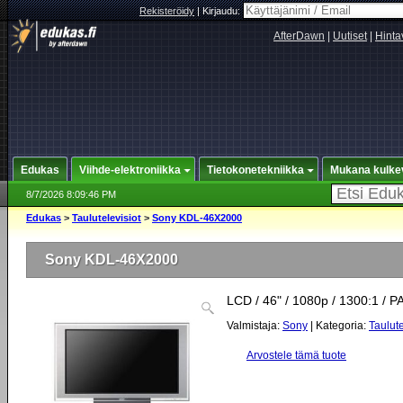
Rekisteröidy
|
Kirjaudu:
AfterDawn
|
Uutiset
|
Hinta
Edukas
Viihde-elektroniikka
Tietokonetekniikka
Mukana kulke
8/7/2026 8:09:46 PM
Edukas
>
Taulutelevisiot
>
Sony KDL-46X2000
Sony KDL-46X2000
LCD / 46" / 1080p / 1300:1 / P
Valmistaja:
Sony
| Kategoria:
Taulute
Arvostele tämä tuote