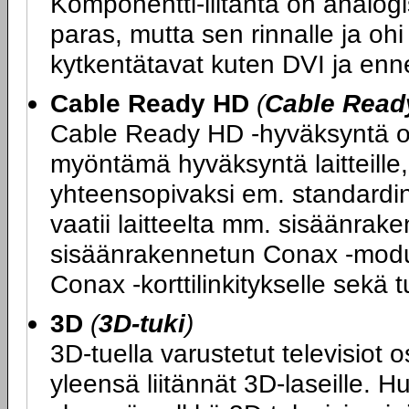
Komponentti-liitäntä on analogi
paras, mutta sen rinnalle ja ohi
kytkentätavat kuten DVI ja enn
Cable Ready HD
(
Cable Read
Cable Ready HD -hyväksyntä on
myöntämä hyväksyntä laitteille, 
yhteensopivaksi em. standard
vaatii laitteelta mm. sisäänrake
sisäänrakennetun Conax -moduul
Conax -korttilinkitykselle sek
3D
(
3D-tuki
)
3D-tuella varustetut televisiot 
yleensä liitännät 3D-laseille. H