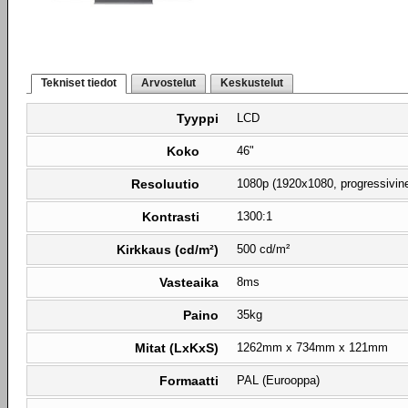
Tekniset tiedot
Arvostelut
Keskustelut
Tyyppi
LCD
Koko
46"
Resoluutio
1080p (1920x1080, progressivin
Kontrasti
1300:1
Kirkkaus (cd/m²)
500 cd/m²
Vasteaika
8ms
Paino
35kg
Mitat (LxKxS)
1262mm x 734mm x 121mm
Formaatti
PAL (Eurooppa)