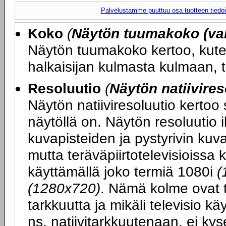
Palvelustamme puuttuu osa tuotteen tiedois
Koko
(
Näytön tuumakoko (val
Näytön tuumakoko kertoo, kute
halkaisijan kulmasta kulmaan, 
Resoluutio
(
Näytön natiivires
Näytön natiiviresoluutio kertoo
näytöllä on. Näytön resoluutio 
kuvapisteiden ja pystyrivin ku
mutta teräväpiirtotelevisioissa 
käyttämällä joko termiä 1080i
(
(1280x720)
. Nämä kolme ovat t
tarkkuutta ja mikäli televisio k
ns. natiivitarkkuutenaan, ei kys