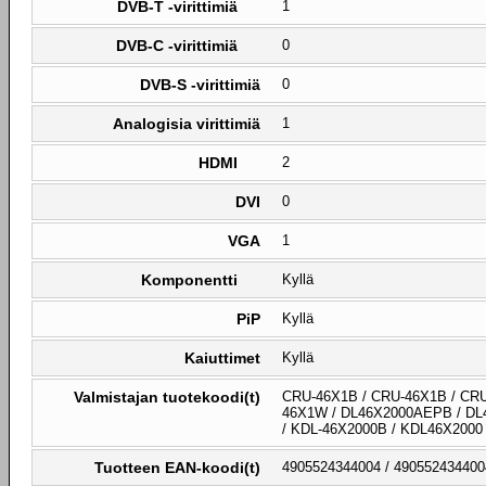
DVB-T -virittimiä
1
DVB-C -virittimiä
0
DVB-S -virittimiä
0
Analogisia virittimiä
1
HDMI
2
DVI
0
VGA
1
Komponentti
Kyllä
PiP
Kyllä
Kaiuttimet
Kyllä
Valmistajan tuotekoodi(t)
CRU-46X1B / CRU-46X1B / CRU
46X1W / DL46X2000AEPB / DL
/ KDL-46X2000B / KDL46X200
Tuotteen EAN-koodi(t)
4905524344004 / 490552434400