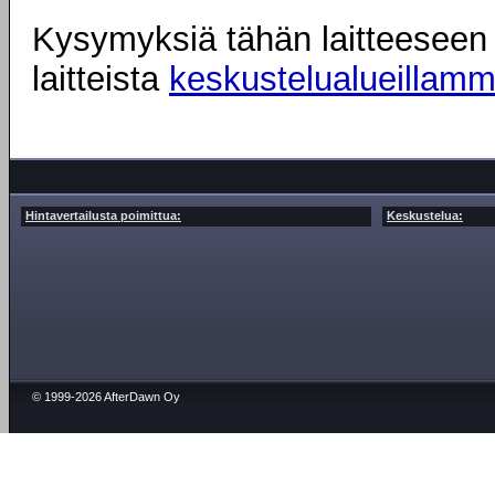
Kysymyksiä tähän laitteeseen l
laitteista
keskustelualueillam
Hintavertailusta poimittua:
Keskustelua:
© 1999-2026 AfterDawn Oy