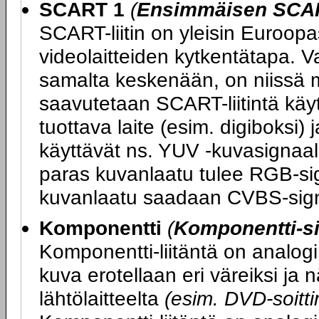
SCART 1
(
Ensimmäisen SCART
SCART-liitin on yleisin Euroopas
videolaitteiden kytkentätapa. V
samalta keskenään, on niissä m
saavutetaan SCART-liitintä kä
tuottava laite (esim. digiboksi) 
käyttävät ns. YUV -kuvasignaali
paras kuvanlaatu tulee RGB-sig
kuvanlaatu saadaan CVBS-sign
Komponentti
(
Komponentti-si
Komponentti-liitäntä on analogi
kuva erotellaan eri väreiksi ja
lähtölaitteelta
(esim. DVD-soittim