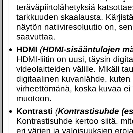
teräväpiirtolähetyksiä katsott
tarkkuuden skaalausta. Kärjist
näytön natiiviresoluutio on, se
saavuttaa.
HDMI
(
HDMI-sisääntulojen m
HDMI-liitin on uusi, täysin digit
videolaitteiden välille. Mikäli ta
digitaalinen kuvanlähde, kuten 
virheettömänä, koska kuvaa ei t
muotoon.
Kontrasti
(
Kontrastisuhde (es
Kontrastisuhde kertoo siitä, mi
eri värien ja valoisuuksien ero