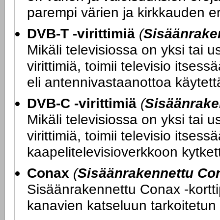
parempi värien ja kirkkauden er
DVB-T -virittimiä
(
Sisäänraken
Mikäli televisiossa on yksi tai
virittimiä, toimii televisio its
eli antennivastaanottoa käytettäe
DVB-C -virittimiä
(
Sisäänrake
Mikäli televisiossa on yksi tai
virittimiä, toimii televisio itse
kaapelitelevisioverkkoon kytketty
Conax
(
Sisäänrakennettu Con
Sisäänrakennettu Conax -kortti
kanavien katseluun tarkoitetun 