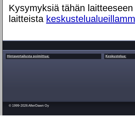
Kysymyksiä tähän laitteeseen l
laitteista
keskustelualueillam
Hintavertailusta poimittua:
Keskustelua:
© 1999-2026 AfterDawn Oy