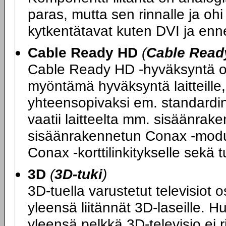
paras, mutta sen rinnalle ja ohi
kytkentätavat kuten DVI ja enn
Cable Ready HD
(
Cable Read
Cable Ready HD -hyväksyntä on
myöntämä hyväksyntä laitteille, 
yhteensopivaksi em. standard
vaatii laitteelta mm. sisäänrake
sisäänrakennetun Conax -moduul
Conax -korttilinkitykselle sek
3D
(
3D-tuki
)
3D-tuella varustetut televisiot 
yleensä liitännät 3D-laseille. H
yleensä pelkkä 3D-televisio ei 