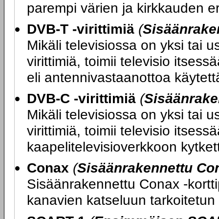
parempi värien ja kirkkauden er
DVB-T -virittimiä
(
Sisäänraken
Mikäli televisiossa on yksi tai
virittimiä, toimii televisio its
eli antennivastaanottoa käytettäe
DVB-C -virittimiä
(
Sisäänrake
Mikäli televisiossa on yksi tai
virittimiä, toimii televisio itse
kaapelitelevisioverkkoon kytketty
Conax
(
Sisäänrakennettu Con
Sisäänrakennettu Conax -kortti
kanavien katseluun tarkoitetun 