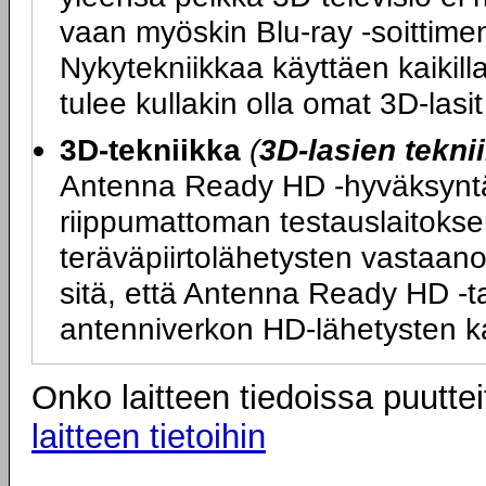
vaan myöskin Blu-ray -soittimen
Nykytekniikkaa käyttäen kaikilla
tulee kullakin olla omat 3D-las
3D-tekniikka
(
3D-lasien tekni
Antenna Ready HD -hyväksyntä ta
riippumattoman testauslaitokse
teräväpiirtolähetysten vastaano
sitä, että Antenna Ready HD -tarr
antenniverkon HD-lähetysten k
Onko laitteen tiedoissa puuttei
laitteen tietoihin