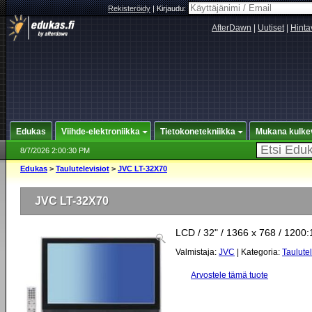
Rekisteröidy
|
Kirjaudu:
AfterDawn
|
Uutiset
|
Hinta
Edukas
Viihde-elektroniikka
Tietokonetekniikka
Mukana kulke
8/7/2026 2:00:30 PM
Edukas
>
Taulutelevisiot
>
JVC LT-32X70
JVC LT-32X70
LCD / 32" / 1366 x 768 / 1200:
Valmistaja:
JVC
| Kategoria:
Taulutel
Arvostele tämä tuote