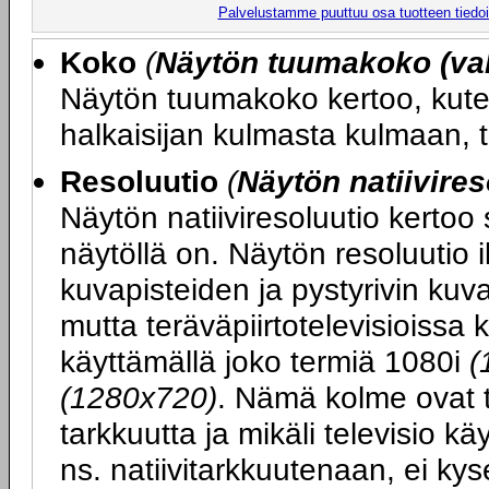
Palvelustamme puuttuu osa tuotteen tiedois
Koko
(
Näytön tuumakoko (val
Näytön tuumakoko kertoo, kute
halkaisijan kulmasta kulmaan, 
Resoluutio
(
Näytön natiivires
Näytön natiiviresoluutio kertoo
näytöllä on. Näytön resoluutio 
kuvapisteiden ja pystyrivin ku
mutta teräväpiirtotelevisioissa 
käyttämällä joko termiä 1080i
(
(1280x720)
. Nämä kolme ovat t
tarkkuutta ja mikäli televisio k
ns. natiivitarkkuutenaan, ei kys