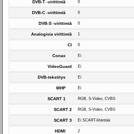
DVB-T -virittimiä
0
DVB-C -virittimiä
0
DVB-S -virittimiä
0
Analogisia virittimiä
1
CI
0
Conax
Ei
VideoGuard
Ei
DVB-tekstitys
Ei
MHP
Ei
SCART 1
RGB, S-Video, CVBS
SCART 2
RGB, S-Video, CVBS
SCART 3
Ei SCART-liitäntää
HDMI
2