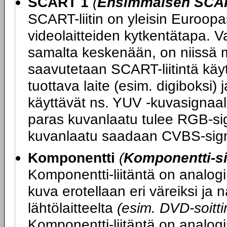
SCART 1
(
Ensimmäisen SCART
SCART-liitin on yleisin Euroopas
videolaitteiden kytkentätapa. V
samalta keskenään, on niissä m
saavutetaan SCART-liitintä kä
tuottava laite (esim. digiboksi) 
käyttävät ns. YUV -kuvasignaali
paras kuvanlaatu tulee RGB-sig
kuvanlaatu saadaan CVBS-sign
Komponentti
(
Komponentti-si
Komponentti-liitäntä on analogi
kuva erotellaan eri väreiksi ja
lähtölaitteelta
(esim. DVD-soittim
Komponentti-liitäntä on analogi