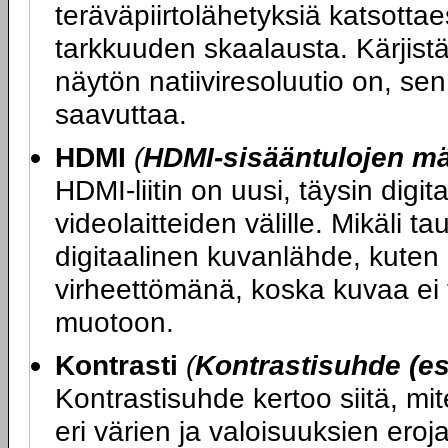
teräväpiirtolähetyksiä katsott
tarkkuuden skaalausta. Kärjist
näytön natiiviresoluutio on, se
saavuttaa.
HDMI
(
HDMI-sisääntulojen m
HDMI-liitin on uusi, täysin digit
videolaitteiden välille. Mikäli ta
digitaalinen kuvanlähde, kuten 
virheettömänä, koska kuvaa ei t
muotoon.
Kontrasti
(
Kontrastisuhde (es
Kontrastisuhde kertoo siitä, mi
eri värien ja valoisuuksien ero