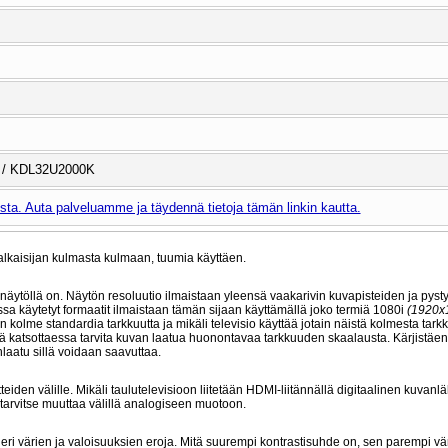
 / KDL32U2000K
ta. Auta palveluamme ja täydennä tietoja tämän linkin kautta.
lkaisijan kulmasta kulmaan, tuumia käyttäen.
 näytöllä on. Näytön resoluutio ilmaistaan yleensä vaakarivin kuvapisteiden ja pysty
oissa käytetyt formaatit ilmaistaan tämän sijaan käyttämällä joko termiä 1080i
(1920x
n kolme standardia tarkkuutta ja mikäli televisio käyttää jotain näistä kolmesta tark
ksiä katsottaessa tarvita kuvan laatua huonontavaa tarkkuuden skaalausta. Kärjistäe
laatu sillä voidaan saavuttaa.
tteiden välille. Mikäli taulutelevisioon liitetään HDMI-liitännällä digitaalinen kuvanl
 tarvitse muuttaa välillä analogiseen muotoon.
n eri värien ja valoisuuksien eroja. Mitä suurempi kontrastisuhde on, sen parempi vä