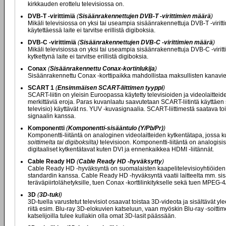
kirkkauden erottelu televisiossa on.
DVB-T -virittimiä
(
Sisäänrakennettujen DVB-T -virittimien määrä
)
Mikäli televisiossa on yksi tai useampia sisäänrakennettuja DVB-T -viritt
käytettäessä laite ei tarvitse erillistä digiboksia.
DVB-C -virittimiä
(
Sisäänrakennettujen DVB-C -virittimien määrä
)
Mikäli televisiossa on yksi tai useampia sisäänrakennettuja DVB-C -viritt
kytkettynä laite ei tarvitse erillistä digiboksia.
Conax
(
Sisäänrakennettu Conax-kortinlukija
)
Sisäänrakennettu Conax -korttipaikka mahdollistaa maksullisten kanavien
SCART 1
(
Ensimmäisen SCART-liittimen tyyppi
)
SCART-liitin on yleisin Euroopassa käytetty televisioiden ja videolaittei
merkittäviä eroja. Paras kuvanlaatu saavutetaan SCART-liitintä käyttäen s
televisio) käyttävät ns. YUV -kuvasignaalia. SCART-liittimestä saatava
signaalin kanssa.
Komponentti
(
Komponentti-sisääntulo (Y/Pb/Pr)
)
Komponentti-liitäntä on analoginen videolaitteiden kytkentätapa, jossa ku
soittimelta tai digiboksilta)
televisioon. Komponentti-liitäntä on analogisis
digitaaliset kytkentätavat kuten DVI ja ennenkaikkea HDMI -liitännät.
Cable Ready HD
(
Cable Ready HD -hyväksytty
)
Cable Ready HD -hyväksyntä on suomalaisten kaapelitelevisioyhtiöiden my
standardin kanssa. Cable Ready HD -hyväksyntä vaatii laitteelta mm. s
teräväpiirtolähetyksille, tuen Conax -korttilinkitykselle sekä tuen MPEG
3D
(
3D-tuki
)
3D-tuella varustetut televisiot osaavat toistaa 3D-videota ja sisältävät y
riitä esim. Blu-ray 3D-elokuvien katseluun, vaan myöskin Blu-ray -soitti
katselijoilla tulee kullakin olla omat 3D-lasit päässään.