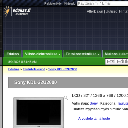
Rekisteröidy
|
Kirjaudu:
AfterDawn
|
Uutiset
|
Hinta
Edukas
Viihde-elektroniikka
Tietokonetekniikka
Mukana kulke
8/9/2026 8:31:48 AM
Edukas
>
Taulutelevisiot
>
Sony KDL-32U2000
Sony KDL-32U2000
LCD / 32" / 1366 x 768 / 1200:
Valmistaja:
Sony
| Kategoria:
Taulute
Tuotetta myydään myös nimillä:
Son
Arvostele tämä tuote