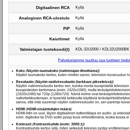
Digitaalinen RCA
Kyllä
Analoginen RCA-ulostulo
Kyllä
PiP
Kyllä
Kaiuttimet
Kyllä
Valmistajan tuotekoodi(t)
KDL-32U2000 / KDL32U2000BK
Palvelustamme puuttuu osa tuotteen tiedois
Koko
(
Näytön tuumakoko (valmistajan ilmoittama)
)
Näytön tuumakoko kertoo, kuten nimikin sanoo, television kuvaruudun ha
Resoluutio
(
Näytön natiiviresoluutio (tarkkuus pikseleissä)
)
Näytön natiiviresoluutio kertoo sen, kuinka monta kuvapistettä television
kuvapisteiden kertomana
(esim. 1920x1080)
, mutta teräväpiirtotelevisi
(1920x1080)
tai 720p
(1280x720)
. Nämä kolme ovat teräväpiirtotelevisio
natiivitarkkuutenaan, ei kyseistä tarkkuutta käyttäviä teräväpiirtolähety
sanoa, että mitä suurempi näytön natiiviresoluutio on, sen parempi kuvan
HDMI
(
HDMI-sisääntulojen määrä
)
HDMI-liitin on uusi, täysin digitaalinen kytkentätapa eri audio- ja videolai
esim. digiboksi tai DVD-soitin pysyy kuva virheettömänä, koska kuvaa ei
Kontrasti
(
Kontrastisuhde (esim: 3000:1)
)
Kontrastisuhde kertoo siitä, miten selkeästi televisio pystyy erottelemaa