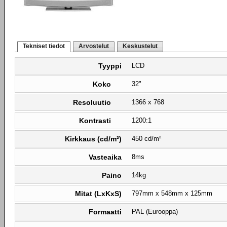
Tekniset tiedot
Arvostelut
Keskustelut
Tyyppi
LCD
Koko
32"
Resoluutio
1366 x 768
Kontrasti
1200:1
Kirkkaus (cd/m²)
450 cd/m²
Vasteaika
8ms
Paino
14kg
Mitat (LxKxS)
797mm x 548mm x 125mm
Formaatti
PAL (Eurooppa)