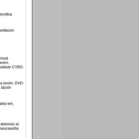
aanottoa
overkkoon
iissä
(esim.
 saadaan CVBS-
lta
(esim. DVD-
 täysin
vaksi em.
televisio ei
 seuraavilla