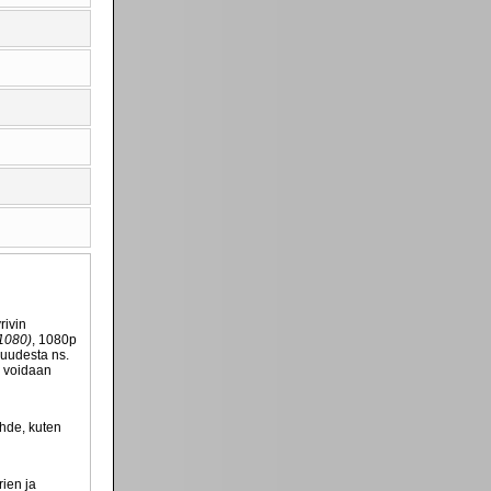
rivin
1080)
, 1080p
kuudesta ns.
n voidaan
ähde, kuten
rien ja