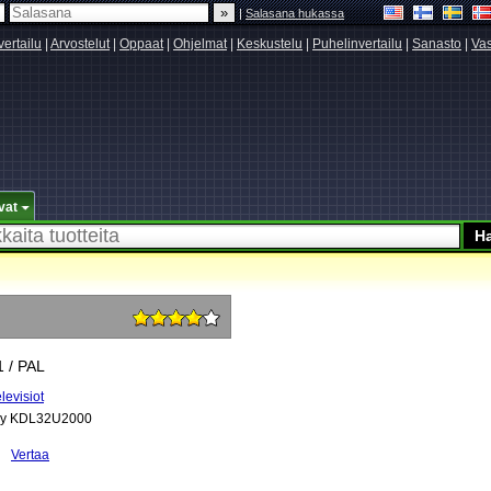
|
Salasana hukassa
vertailu
|
Arvostelut
|
Oppaat
|
Ohjelmat
|
Keskustelu
|
Puhelinvertailu
|
Sanasto
|
Vas
vat
1 / PAL
levisiot
y KDL32U2000
Vertaa