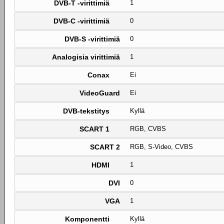
DVB-T -virittimiä
1
DVB-C -virittimiä
0
DVB-S -virittimiä
0
Analogisia virittimiä
1
Conax
Ei
VideoGuard
Ei
DVB-tekstitys
Kyllä
SCART 1
RGB, CVBS
SCART 2
RGB, S-Video, CVBS
HDMI
1
DVI
0
VGA
1
Komponentti
Kyllä