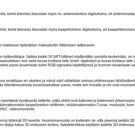
imiä, toimii televisio itsessään myös ns. antenniverkon digiboksina, eli antennivast
imiä, toimii televisio itsessään myös kaapeliverkon digiboksina, eli kaapelitelevisi
 katseluun tarkoitetun maksukortin liittämisen laitteeseen.
den kytkentätapa. Vaikka kaikki SCART-liittimet näyttävätkin samalta keskenään, on n
aavutetaan, kun sekä kuvaa tuottava laite (esim. digiboksi) ja kuvaa toistava laite 
 toiseksi paras kuvanlaatu tulee RGB-signaalia käytettäessä ja huonoin kuvanlaatu
va erotellaan eri väreiksi ja nämä värit välitetään omissa johtimissaan lähtölaittee
ta liitäntämuodoista kuvanlaadultaan paras, mutta sen rinnalle ja ohi ovat nousseet
öntämä hyväksyntä laitteille, jotka yhtiöt ovat tutkineet ja todenneet yhteensopi
isäänrakennetun kaapeliverkon virittimen, sisäänrakennetun Conax -moduulin, tuen
-4/AVC -videomuodolle.
leensä liitännät 3D-laseille. Huomionarvoista on kuitenkin se, että yleensä pelkkä 3D-
men täytyy tukea 3D-elokuvien toistoa. Nykytekniikkaa käyttäen kaikilla 3D-elokuvaa