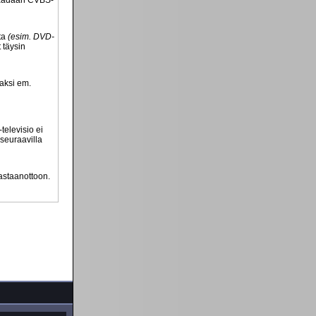
 saadaan CVBS-
lta
(esim. DVD-
 täysin
vaksi em.
televisio ei
 seuraavilla
vastaanottoon.