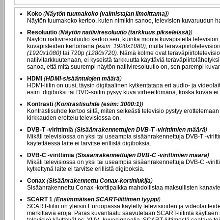
Koko
(
Näytön tuumakoko (valmistajan ilmoittama)
)
Näytön tuumakoko kertoo, kuten nimikin sanoo, television kuvaruudun ha
Resoluutio
(
Näytön natiiviresoluutio (tarkkuus pikseleissä)
)
Näytön natiiviresoluutio kertoo sen, kuinka monta kuvapistettä television
kuvapisteiden kertomana
(esim. 1920x1080)
, mutta teräväpiirtotelevisi
(1920x1080)
tai 720p
(1280x720)
. Nämä kolme ovat teräväpiirtotelevisio
natiivitarkkuutenaan, ei kyseistä tarkkuutta käyttäviä teräväpiirtolähety
sanoa, että mitä suurempi näytön natiiviresoluutio on, sen parempi kuvan
HDMI
(
HDMI-sisääntulojen määrä
)
HDMI-liitin on uusi, täysin digitaalinen kytkentätapa eri audio- ja videolai
esim. digiboksi tai DVD-soitin pysyy kuva virheettömänä, koska kuvaa ei
Kontrasti
(
Kontrastisuhde (esim: 3000:1)
)
Kontrastisuhde kertoo siitä, miten selkeästi televisio pystyy erottelemaa
kirkkauden erottelu televisiossa on.
DVB-T -virittimiä
(
Sisäänrakennettujen DVB-T -virittimien määrä
)
Mikäli televisiossa on yksi tai useampia sisäänrakennettuja DVB-T -viritt
käytettäessä laite ei tarvitse erillistä digiboksia.
DVB-C -virittimiä
(
Sisäänrakennettujen DVB-C -virittimien määrä
)
Mikäli televisiossa on yksi tai useampia sisäänrakennettuja DVB-C -viritt
kytkettynä laite ei tarvitse erillistä digiboksia.
Conax
(
Sisäänrakennettu Conax-kortinlukija
)
Sisäänrakennettu Conax -korttipaikka mahdollistaa maksullisten kanavien
SCART 1
(
Ensimmäisen SCART-liittimen tyyppi
)
SCART-liitin on yleisin Euroopassa käytetty televisioiden ja videolaittei
merkittäviä eroja. Paras kuvanlaatu saavutetaan SCART-liitintä käyttäen s