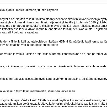
lkaisijan kulmasta kulmaan, tuumia käyttäen.
 näytöllä on. Näytön resoluutio ilmaistaan yleensä vaakarivin kuvapisteiden ja pysty
oissa käytetyt formaatit ilmaistaan tämän sijaan käyttämällä joko termiä 1080i
(1920x
n kolme standardia tarkkuutta ja mikäli televisio käyttää jotain näistä kolmesta tark
ksiä katsottaessa tarvita kuvan laatua huonontavaa tarkkuuden skaalausta. Kärjistäe
laatu sillä voidaan saavuttaa.
tteiden välille. Mikäli taulutelevisioon liitetään HDMI-liitännällä digitaalinen kuvanl
 tarvitse muuttaa välillä analogiseen muotoon.
n eri värien ja valoisuuksien eroja. Mitä suurempi kontrastisuhde on, sen parempi vä
imiä, toimii televisio itsessään myös ns. antenniverkon digiboksina, eli antennivast
imiä, toimii televisio itsessään myös kaapeliverkon digiboksina, eli kaapelitelevisi
 katseluun tarkoitetun maksukortin liittämisen laitteeseen.
den kytkentätapa. Vaikka kaikki SCART-liittimet näyttävätkin samalta keskenään, on n
aavutetaan, kun sekä kuvaa tuottava laite (esim. digiboksi) ja kuvaa toistava laite 