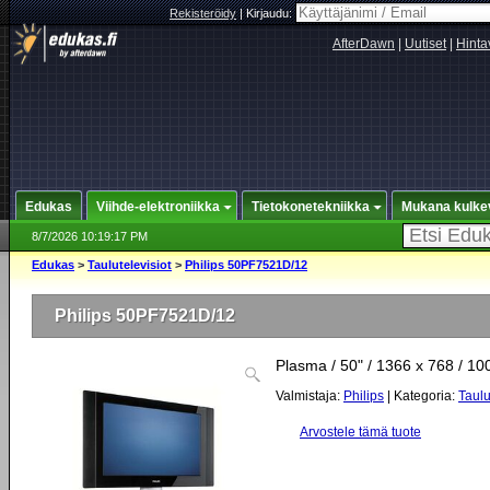
Rekisteröidy
|
Kirjaudu:
AfterDawn
|
Uutiset
|
Hinta
Edukas
Viihde-elektroniikka
Tietokonetekniikka
Mukana kulke
8/7/2026 10:19:17 PM
Edukas
>
Taulutelevisiot
>
Philips 50PF7521D/12
Philips 50PF7521D/12
Plasma / 50" / 1366 x 768 / 10
Valmistaja:
Philips
| Kategoria:
Taulu
Arvostele tämä tuote