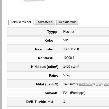
Tekniset tiedot
Arvostelut
Keskustelut
Tyyppi
Plasma
Koko
50"
Resoluutio
1366 x 768
Kontrasti
10000:1
Kirkkaus (cd/m²)
1400 cd/m²
Paino
57kg
Mitat (LxKxS)
1425mm x
Korkeus?
x
Syvyys?
Formaatti
PAL (Eurooppa)
DVB-T -virittimiä
1