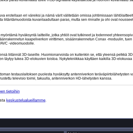
 toiseksi paras kuvanlaatu tulee RGB-signaalia käytettäessä ja huonoin kuvanlaatu
va erotellaan eri väreiksi ja nämä värit välitetään omissa johtimissaan lähtölaittee
ta liitäntämuodoista kuvanlaadultaan paras, mutta sen rinnalle ja ohi ovat nousseet
öntämä hyväksyntä laitteille, jotka yhtiöt ovat tutkineet ja todenneet yhteensopi
isäänrakennetun kaapeliverkon virittimen, sisäänrakennetun Conax -moduulin, tuen
-4/AVC -videomuodolle.
leensä liitännät 3D-laseille. Huomionarvoista on kuitenkin se, että yleensä pelkkä 3D-
men täytyy tukea 3D-elokuvien toistoa. Nykytekniikkaa käyttäen kaikilla 3D-elokuvaa
attoman testauslaitoksen puolesta hyväksytty antenniverkon teräväpiirtolähetysten 
rustettu televisio toimii, takuulla, antenniverkon HD-lähetysten kanssa.
en tietoihin
ista
keskustelualueillamme
.