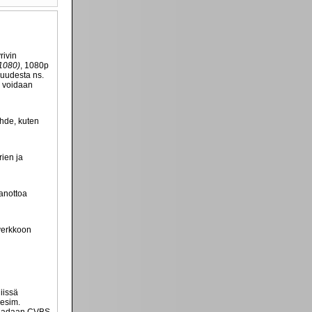
rivin
1080)
, 1080p
kuudesta ns.
n voidaan
ähde, kuten
rien ja
aanottoa
overkkoon
iissä
(esim.