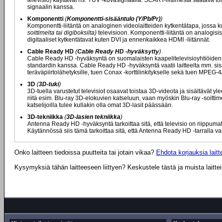
televisio) käyttävät ns. YUV -kuvasignaalia. SCART-liittimestä saatava
signaalin kanssa.
Komponentti
(
Komponentti-sisääntulo (Y/Pb/Pr)
)
Komponentti-liitäntä on analoginen videolaitteiden kytkentätapa, jossa ku
soittimelta tai digiboksilta)
televisioon. Komponentti-liitäntä on analogisis
digitaaliset kytkentätavat kuten DVI ja ennenkaikkea HDMI -liitännät.
Cable Ready HD
(
Cable Ready HD -hyväksytty
)
Cable Ready HD -hyväksyntä on suomalaisten kaapelitelevisioyhtiöiden my
standardin kanssa. Cable Ready HD -hyväksyntä vaatii laitteelta mm. s
teräväpiirtolähetyksille, tuen Conax -korttilinkitykselle sekä tuen MPEG
3D
(
3D-tuki
)
3D-tuella varustetut televisiot osaavat toistaa 3D-videota ja sisältävät y
riitä esim. Blu-ray 3D-elokuvien katseluun, vaan myöskin Blu-ray -soitti
katselijoilla tulee kullakin olla omat 3D-lasit päässään.
3D-tekniikka
(
3D-lasien tekniikka
)
Antenna Ready HD -hyväksyntä tarkoittaa sitä, että televisio on riippum
Käytännössä siis tämä tarkoittaa sitä, että Antenna Ready HD -tarralla va
Onko laitteen tiedoissa puutteita tai jotain vikaa?
Ehdota korjauksia laitte
Kysymyksiä tähän laitteeseen liittyen? Keskustele tästä ja muista laitte