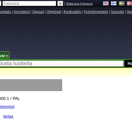
|
Salasana hukassa
vertailu
|
Arvostelut
|
Oppaat
|
Ohjelmat
|
Keskustelu
|
Puhelinvertailu
|
Sanasto
|
Vas
vat
000:1 / PAL
televisiot
Vertaa