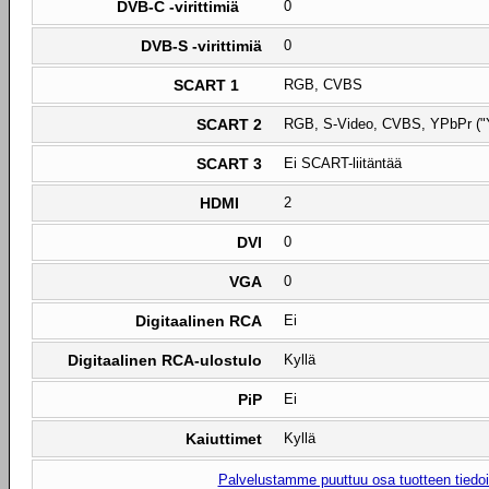
DVB-C -virittimiä
0
DVB-S -virittimiä
0
SCART 1
RGB, CVBS
SCART 2
RGB, S-Video, CVBS, YPbPr ("
SCART 3
Ei SCART-liitäntää
HDMI
2
DVI
0
VGA
0
Digitaalinen RCA
Ei
Digitaalinen RCA-ulostulo
Kyllä
PiP
Ei
Kaiuttimet
Kyllä
Palvelustamme puuttuu osa tuotteen tiedois