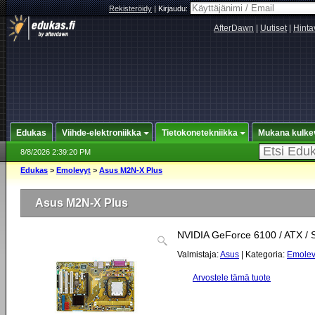
Rekisteröidy
|
Kirjaudu:
AfterDawn
|
Uutiset
|
Hinta
Edukas
Viihde-elektroniikka
Tietokonetekniikka
Mukana kulke
8/8/2026 2:39:20 PM
Edukas
>
Emolevyt
>
Asus M2N-X Plus
Asus M2N-X Plus
NVIDIA GeForce 6100 / ATX / 
Valmistaja:
Asus
| Kategoria:
Emolev
Arvostele tämä tuote