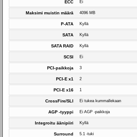
ECC
Ei
Maksimi muistin määrä
4096 MB
P-ATA
Kyllä
SATA
Kyllä
SATA RAID
Kyllä
SCSI
Ei
PCI-paikkoja
3
PCI-E x1
2
PCI-E x16
1
CrossFire/SLI
Ei tukea kummallekaan
AGP -tyyppi
Ei AGP -paikkoja
Integroitu äänipiiri
Kyllä
Surround
5.1 -tuki