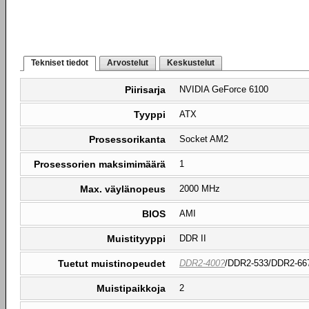
Tekniset tiedot
Arvostelut
Keskustelut
Piirisarja
NVIDIA GeForce 6100
Tyyppi
ATX
Prosessorikanta
Socket AM2
Prosessorien maksimimäärä
1
Max. väylänopeus
2000 MHz
BIOS
AMI
Muistityyppi
DDR II
Tuetut muistinopeudet
DDR2-400?
/DDR2-533/DDR2-66
Muistipaikkoja
2