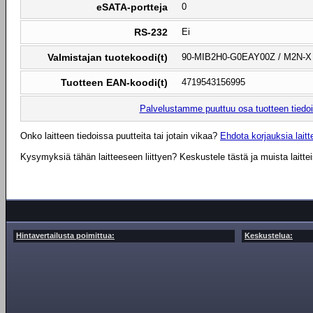
eSATA-portteja
0
RS-232
Ei
Valmistajan tuotekoodi(t)
90-MIB2H0-G0EAY00Z / M2N-X 
Tuotteen EAN-koodi(t)
4719543156995
Palvelustamme puuttuu osa tuotteen tiedois
Onko laitteen tiedoissa puutteita tai jotain vikaa?
Ehdota korjauksia laitte
Kysymyksiä tähän laitteeseen liittyen? Keskustele tästä ja muista laitte
Hintavertailusta poimittua:
Keskustelua: