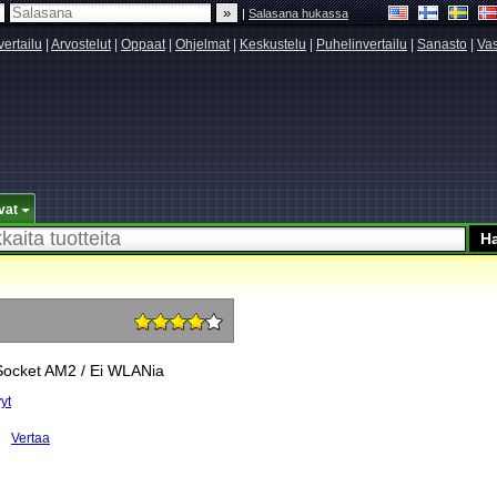
|
Salasana hukassa
vertailu
|
Arvostelut
|
Oppaat
|
Ohjelmat
|
Keskustelu
|
Puhelinvertailu
|
Sanasto
|
Vas
vat
Socket AM2 / Ei WLANia
yt
Vertaa