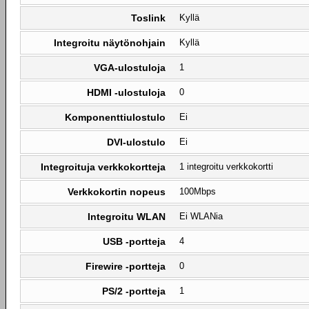
Toslink
Kyllä
Integroitu näytönohjain
Kyllä
VGA-ulostuloja
1
HDMI -ulostuloja
0
Komponenttiulostulo
Ei
DVI-ulostulo
Ei
Integroituja verkkokortteja
1 integroitu verkkokortti
Verkkokortin nopeus
100Mbps
Integroitu WLAN
Ei WLANia
USB -portteja
4
Firewire -portteja
0
PS/2 -portteja
1