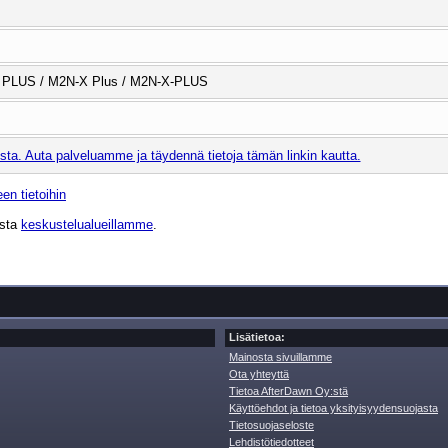
PLUS / M2N-X Plus / M2N-X-PLUS
ta. Auta palveluamme ja täydennä tietoja tämän linkin kautta.
en tietoihin
ista
keskustelualueillamme
.
Lisätietoa:
Mainosta sivuillamme
Ota yhteyttä
Tietoa AfterDawn Oy:stä
Käyttöehdot ja tietoa yksityisyydensuojasta
Tietosuojaseloste
Lehdistötiedotteet