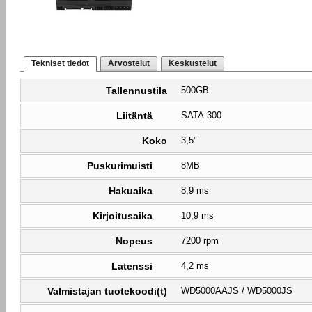
Tekniset tiedot
Arvostelut
Keskustelut
Tallennustila
500GB
Liitäntä
SATA-300
Koko
3,5"
Puskurimuisti
8MB
Hakuaika
8,9 ms
Kirjoitusaika
10,9 ms
Nopeus
7200 rpm
Latenssi
4,2 ms
Valmistajan tuotekoodi(t)
WD5000AAJS / WD5000JS