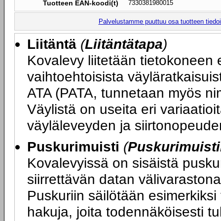
Tuotteen EAN-koodi(t)
7330381980015
Palvelustamme puuttuu osa tuotteen tiedois
Liitäntä
(
Liitäntätapa
)
Kovalevy liitetään tietokoneen
vaihtoehtoisista väyläratkaisuis
ATA (PATA, tunnetaan myös nim
Väylistä on useita eri variaatioi
väyläleveyden ja siirtonopeude
Puskurimuisti
(
Puskurimuist
Kovalevyissä on sisäistä puskurim
siirrettävän datan välivarastona
Puskuriin säilötään esimerkiksi
hakuja, joita todennäköisesti t