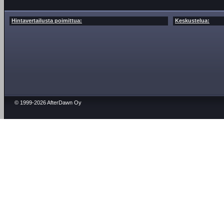
Hintavertailusta poimittua:
Keskustelua:
© 1999-2026 AfterDawn Oy