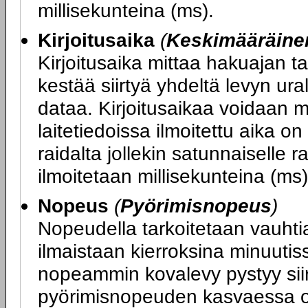
millisekunteina (ms).
Kirjoitusaika
(
Keskimääräinen
Kirjoitusaika mittaa hakuajan t
kestää siirtyä yhdeltä levyn uralt
dataa. Kirjoitusaikaa voidaan mi
laitetiedoissa ilmoitettu aika o
raidalta jollekin satunnaiselle r
ilmoitetaan millisekunteina (ms)
Nopeus
(
Pyörimisnopeus
)
Nopeudella tarkoitetaan vauhtia
ilmaistaan kierroksina minuutis
nopeammin kovalevy pystyy siir
pyörimisnopeuden kasvaessa o