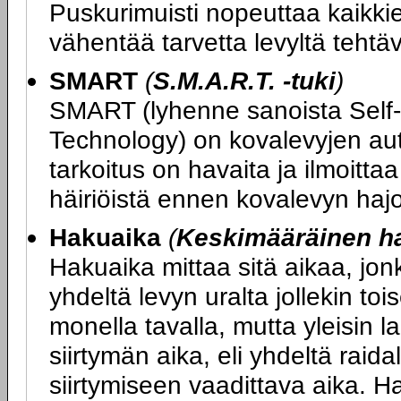
Puskurimuisti nopeuttaa kaikkie
vähentää tarvetta levyltä tehtävi
SMART
(
S.M.A.R.T. -tuki
)
SMART (lyhenne sanoista Self-
Technology) on kovalevyjen aut
tarkoitus on havaita ja ilmoitta
häiriöistä ennen kovalevyn haj
Hakuaika
(
Keskimääräinen h
Hakuaika mittaa sitä aikaa, jon
yhdeltä levyn uralta jollekin toi
monella tavalla, mutta yleisin l
siirtymän aika, eli yhdeltä raidal
siirtymiseen vaadittava aika. H