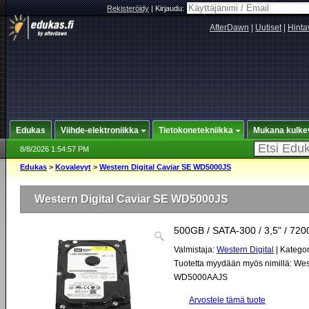
Rekisteröidy
|
Kirjaudu:
AfterDawn
|
Uutiset
|
Hinta
Edukas
Viihde-elektroniikka
Tietokonetekniikka
Mukana kulke
8/8/2026 1:54:57 PM
Edukas
>
Kovalevyt
>
Western Digital Caviar SE WD5000JS
Western Digital Caviar SE WD5000JS
500GB / SATA-300 / 3,5" / 720
Valmistaja:
Western Digital
| Kategor
Tuotetta myydään myös nimillä: Wes
WD5000AAJS
Arvostele tämä tuote