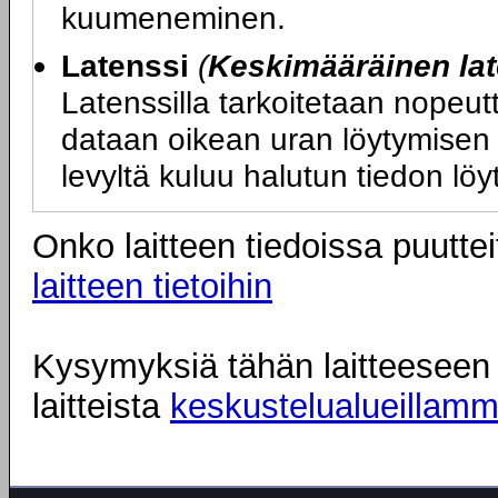
kuumeneminen.
Latenssi
(
Keskimääräinen lat
Latenssilla tarkoitetaan nopeutt
dataan oikean uran löytymisen 
levyltä kuluu halutun tiedon lö
Onko laitteen tiedoissa puuttei
laitteen tietoihin
Kysymyksiä tähän laitteeseen l
laitteista
keskustelualueillam