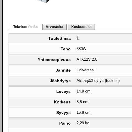
Tekniset tiedot
Arvostelut
Keskustelut
Tuulettimia
1
Teho
380W
Yhteensopivuus
ATX12V 2.0
Jännite
Universaali
Jäähdytys
Aktiivijäähdytys (tuuletin)
Leveys
14,9 cm
Korkeus
8,5 cm
Syvyys
15,8 cm
Paino
2,29 kg