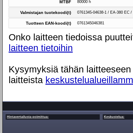
MTBF
80000 h
Valmistajan tuotekoodi(t)
0761345-04638-1 / EA-380 EC 
Tuotteen EAN-koodi(t)
0761345046381
Onko laitteen tiedoissa puuttei
laitteen tietoihin
Kysymyksiä tähän laitteeseen l
laitteista
keskustelualueillam
Hintavertailusta poimittua:
Keskustelua: