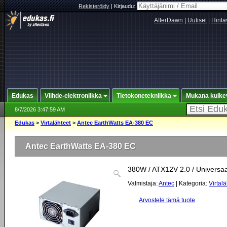
Rekisteröidy
|
Kirjaudu:
AfterDawn
|
Uutiset
|
Hinta
Edukas
Viihde-elektroniikka
Tietokonetekniikka
Mukana kulke
8/7/2026 3:47:59 AM
Edukas
>
Virtalähteet
>
Antec EarthWatts EA-380 EC
Antec EarthWatts EA-380 EC
380W / ATX12V 2.0 / Universaali
Valmistaja:
Antec
| Kategoria:
Virtal
Arvostele tämä tuote