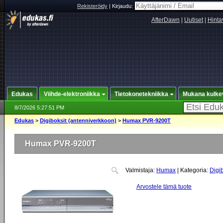
Rekisteröidy
|
Kirjaudu:
AfterDawn
|
Uutiset
|
Hinta
Edukas
Viihde-elektroniikka
Tietokonetekniikka
Mukana kulke
8/7/2026 5:27:51 PM
Edukas
>
Digiboksit (antenniverkkoon)
>
Humax PVR-9200T
Humax PVR-9200T
Valmistaja:
Humax
| Kategoria:
Digi
Arvostele tämä tuote