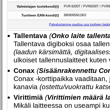
Valmistajan tuotekoodi(t)
PVR-9200T / PVR9200T / PVR
Tuotteen EAN-koodi(t)
8809095661903
Palvelustamme puuttuu osa tuotteen tiedois
Tallentava
(
Onko laite tallen
Tallentava digiboksi osaa talle
(laadun kärsimättä, digitaalis
ulkoiset tallennuslaitteet kuten
Conax
(
Sisäänrakennettu Con
Conax -korttipaikka vaaditaan, j
kanavia
(ostettu/vuokrattu kats
Virittimiä
(
Virittimien määrä l
Mikäli laitteessa on useampi kui