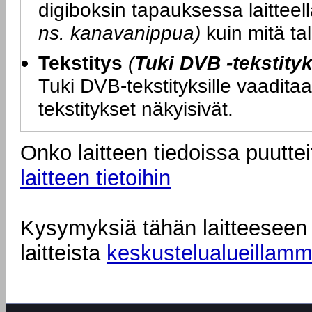
digiboksin tapauksessa laittee
ns. kanavanippua)
kuin mitä tal
Tekstitys
(
Tuki DVB -tekstityk
Tuki DVB-tekstityksille vaadit
tekstitykset näkyisivät.
Onko laitteen tiedoissa puuttei
laitteen tietoihin
Kysymyksiä tähän laitteeseen l
laitteista
keskustelualueillam