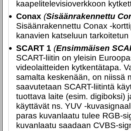
kaapelitelevisioverkkoon kytketty
Conax
(
Sisäänrakennettu Con
Sisäänrakennettu Conax -kortti
kanavien katseluun tarkoitetun 
SCART 1
(
Ensimmäisen SCART
SCART-liitin on yleisin Euroopas
videolaitteiden kytkentätapa. V
samalta keskenään, on niissä m
saavutetaan SCART-liitintä kä
tuottava laite (esim. digiboksi) 
käyttävät ns. YUV -kuvasignaali
paras kuvanlaatu tulee RGB-sig
kuvanlaatu saadaan CVBS-sign