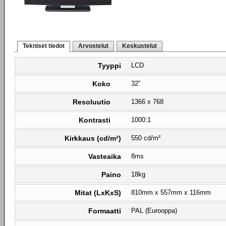
Tekniset tiedot
Arvostelut
Keskustelut
Tyyppi
LCD
Koko
32"
Resoluutio
1366 x 768
Kontrasti
1000:1
Kirkkaus (cd/m²)
550 cd/m²
Vasteaika
8ms
Paino
18kg
Mitat (LxKxS)
810mm x 557mm x 116mm
Formaatti
PAL (Eurooppa)