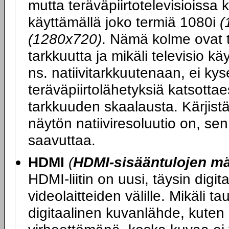
mutta teräväpiirtotelevisioissa 
käyttämällä joko termiä 1080i
(
(1280x720)
. Nämä kolme ovat t
tarkkuutta ja mikäli televisio k
ns. natiivitarkkuutenaan, ei kys
teräväpiirtolähetyksiä katsott
tarkkuuden skaalausta. Kärjist
näytön natiiviresoluutio on, se
saavuttaa.
HDMI
(
HDMI-sisääntulojen m
HDMI-liitin on uusi, täysin digit
videolaitteiden välille. Mikäli ta
digitaalinen kuvanlähde, kuten 