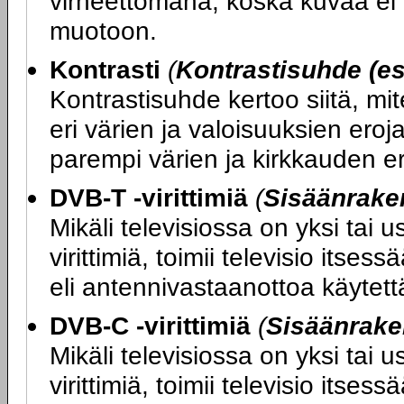
virheettömänä, koska kuvaa ei t
muotoon.
Kontrasti
(
Kontrastisuhde (es
Kontrastisuhde kertoo siitä, mi
eri värien ja valoisuuksien ero
parempi värien ja kirkkauden er
DVB-T -virittimiä
(
Sisäänraken
Mikäli televisiossa on yksi tai
virittimiä, toimii televisio its
eli antennivastaanottoa käytettäe
DVB-C -virittimiä
(
Sisäänrake
Mikäli televisiossa on yksi tai
virittimiä, toimii televisio itse