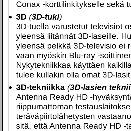
Conax -korttilinkitykselle sek
3D
(
3D-tuki
)
3D-tuella varustetut televisiot 
yleensä liitännät 3D-laseille. H
yleensä pelkkä 3D-televisio ei 
vaan myöskin Blu-ray -soittimen
Nykytekniikkaa käyttäen kaikilla
tulee kullakin olla omat 3D-las
3D-tekniikka
(
3D-lasien tekni
Antenna Ready HD -hyväksyntä ta
riippumattoman testauslaitokse
teräväpiirtolähetysten vastaano
sitä, että Antenna Ready HD -tarr