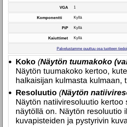
VGA
1
Komponentti
Kyllä
PiP
Kyllä
Kaiuttimet
Kyllä
Palvelustamme puuttuu osa tuotteen tiedois
Koko
(
Näytön tuumakoko (val
Näytön tuumakoko kertoo, kute
halkaisijan kulmasta kulmaan, 
Resoluutio
(
Näytön natiivires
Näytön natiiviresoluutio kertoo
näytöllä on. Näytön resoluutio 
kuvapisteiden ja pystyrivin ku