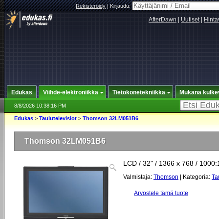
Rekisteröidy
|
Kirjaudu:
AfterDawn
|
Uutiset
|
Hinta
Edukas
Viihde-elektroniikka
Tietokonetekniikka
Mukana kulke
8/8/2026 10:38:16 PM
Edukas
>
Taulutelevisiot
>
Thomson 32LM051B6
Thomson 32LM051B6
LCD / 32" / 1366 x 768 / 1000:
Valmistaja:
Thomson
| Kategoria:
Ta
Arvostele tämä tuote