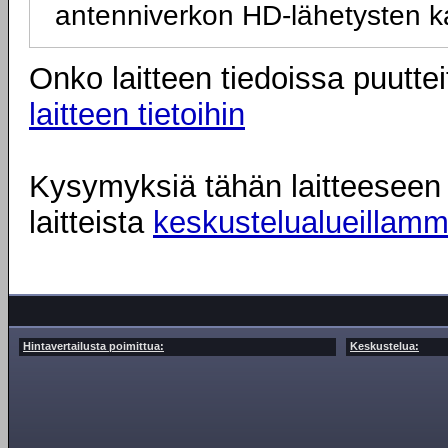
antenniverkon HD-lähetysten k
Onko laitteen tiedoissa puuttei
laitteen tietoihin
Kysymyksiä tähän laitteeseen l
laitteista
keskustelualueillam
Hintavertailusta poimittua:
Keskustelua: