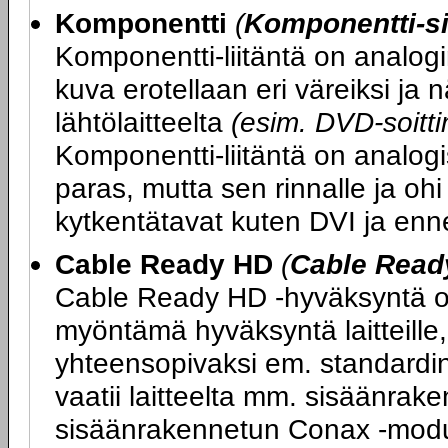
Komponentti
(
Komponentti-si
Komponentti-liitäntä on analogi
kuva erotellaan eri väreiksi ja
lähtölaitteelta
(esim. DVD-soittim
Komponentti-liitäntä on analogi
paras, mutta sen rinnalle ja ohi
kytkentätavat kuten DVI ja enn
Cable Ready HD
(
Cable Read
Cable Ready HD -hyväksyntä on
myöntämä hyväksyntä laitteille, 
yhteensopivaksi em. standard
vaatii laitteelta mm. sisäänrake
sisäänrakennetun Conax -moduul