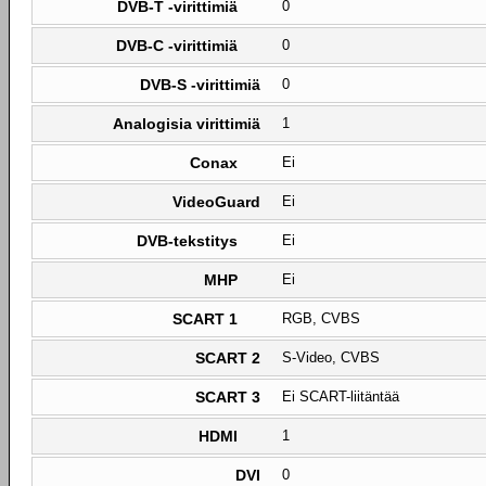
DVB-T -virittimiä
0
DVB-C -virittimiä
0
DVB-S -virittimiä
0
Analogisia virittimiä
1
Conax
Ei
VideoGuard
Ei
DVB-tekstitys
Ei
MHP
Ei
SCART 1
RGB, CVBS
SCART 2
S-Video, CVBS
SCART 3
Ei SCART-liitäntää
HDMI
1
DVI
0