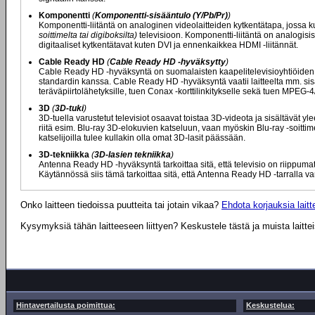
Komponentti
(
Komponentti-sisääntulo (Y/Pb/Pr)
)
Komponentti-liitäntä on analoginen videolaitteiden kytkentätapa, jossa ku
soittimelta tai digiboksilta)
televisioon. Komponentti-liitäntä on analogisis
digitaaliset kytkentätavat kuten DVI ja ennenkaikkea HDMI -liitännät.
Cable Ready HD
(
Cable Ready HD -hyväksytty
)
Cable Ready HD -hyväksyntä on suomalaisten kaapelitelevisioyhtiöiden my
standardin kanssa. Cable Ready HD -hyväksyntä vaatii laitteelta mm. s
teräväpiirtolähetyksille, tuen Conax -korttilinkitykselle sekä tuen MPEG
3D
(
3D-tuki
)
3D-tuella varustetut televisiot osaavat toistaa 3D-videota ja sisältävät y
riitä esim. Blu-ray 3D-elokuvien katseluun, vaan myöskin Blu-ray -soitti
katselijoilla tulee kullakin olla omat 3D-lasit päässään.
3D-tekniikka
(
3D-lasien tekniikka
)
Antenna Ready HD -hyväksyntä tarkoittaa sitä, että televisio on riippum
Käytännössä siis tämä tarkoittaa sitä, että Antenna Ready HD -tarralla va
Onko laitteen tiedoissa puutteita tai jotain vikaa?
Ehdota korjauksia laitte
Kysymyksiä tähän laitteeseen liittyen? Keskustele tästä ja muista laitte
Hintavertailusta poimittua:
Keskustelua: