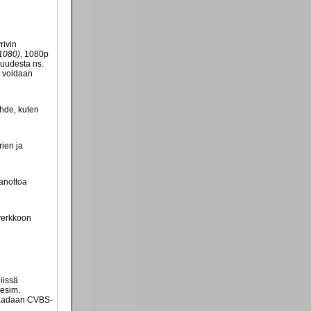
rivin
1080)
, 1080p
kuudesta ns.
n voidaan
ähde, kuten
rien ja
aanottoa
overkkoon
iissä
(esim.
 saadaan CVBS-