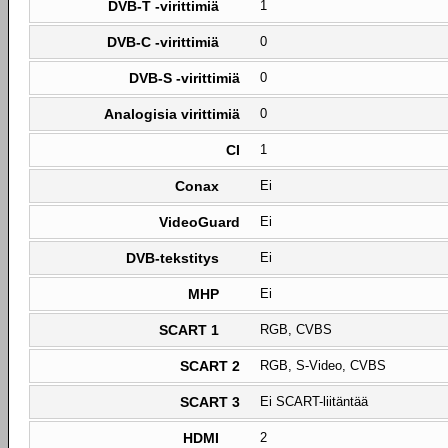
DVB-T -virittimiä
1
DVB-C -virittimiä
0
DVB-S -virittimiä
0
Analogisia virittimiä
0
CI
1
Conax
Ei
VideoGuard
Ei
DVB-tekstitys
Ei
MHP
Ei
SCART 1
RGB, CVBS
SCART 2
RGB, S-Video, CVBS
SCART 3
Ei SCART-liitäntää
HDMI
2