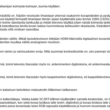
lkaisijan kulmasta kulmaan, tuumia käyttäen.
 näytöllä on. Näytön resoluutio ilmaistaan yleensä vaakarivin kuvapisteiden ja pysty
oissa käytetyt formaatit ilmaistaan tämän sijaan käyttämällä joko termiä 1080i
(1920x
n kolme standardia tarkkuutta ja mikäli televisio käyttää jotain näistä kolmesta tark
ksiä katsottaessa tarvita kuvan laatua huonontavaa tarkkuuden skaalausta. Kärjistäe
laatu sillä voidaan saavuttaa.
tteiden välille. Mikäli taulutelevisioon liitetään HDMI-liitännällä digitaalinen kuvanl
 tarvitse muuttaa välillä analogiseen muotoon.
n eri värien ja valoisuuksien eroja. Mitä suurempi kontrastisuhde on, sen parempi vä
imiä, toimii televisio itsessään myös ns. antenniverkon digiboksina, eli antennivast
imiä, toimii televisio itsessään myös kaapeliverkon digiboksina, eli kaapelitelevisi
 katseluun tarkoitetun maksukortin liittämisen laitteeseen.
den kytkentätapa. Vaikka kaikki SCART-liittimet näyttävätkin samalta keskenään, on n
aavutetaan, kun sekä kuvaa tuottava laite (esim. digiboksi) ja kuvaa toistava laite 
 toiseksi paras kuvanlaatu tulee RGB-signaalia käytettäessä ja huonoin kuvanlaatu