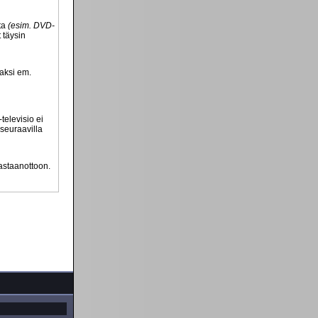
lta
(esim. DVD-
 täysin
vaksi em.
televisio ei
 seuraavilla
vastaanottoon.