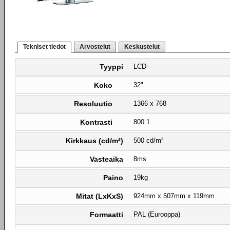
Tekniset tiedot
Arvostelut
Keskustelut
Tyyppi
LCD
Koko
32"
Resoluutio
1366 x 768
Kontrasti
800:1
Kirkkaus (cd/m²)
500 cd/m²
Vasteaika
8ms
Paino
19kg
Mitat (LxKxS)
924mm x 507mm x 119mm
Formaatti
PAL (Eurooppa)