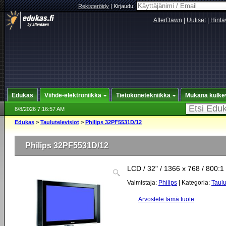
Rekisteröidy
|
Kirjaudu:
AfterDawn
|
Uutiset
|
Hinta
Edukas
Viihde-elektroniikka
Tietokonetekniikka
Mukana kulke
8/8/2026 7:16:57 AM
Edukas
>
Taulutelevisiot
>
Philips 32PF5531D/12
Philips 32PF5531D/12
LCD / 32" / 1366 x 768 / 800:1
Valmistaja:
Philips
| Kategoria:
Taulu
Arvostele tämä tuote