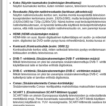
Koko
(
Näytön tuumakoko (valmistajan ilmoittama)
)
Näytön tuumakoko kertoo, kuten nimikin sanoo, television kuvaruudun ha
Resoluutio
(
Näytön natiiviresoluutio (tarkkuus pikseleissä)
)
Näytön natiiviresoluutio kertoo sen, kuinka monta kuvapistettä television
kuvapisteiden kertomana
(esim. 1920x1080)
, mutta teräväpiirtotelevisi
(1920x1080)
tai 720p
(1280x720)
. Nämä kolme ovat teräväpiirtotelevisio
natiivitarkkuutenaan, ei kyseistä tarkkuutta käyttäviä teräväpiirtolähety
sanoa, että mitä suurempi näytön natiiviresoluutio on, sen parempi kuvan
HDMI
(
HDMI-sisääntulojen määrä
)
HDMI-liitin on uusi, täysin digitaalinen kytkentätapa eri audio- ja videolai
esim. digiboksi tai DVD-soitin pysyy kuva virheettömänä, koska kuvaa ei
Kontrasti
(
Kontrastisuhde (esim: 3000:1)
)
Kontrastisuhde kertoo siitä, miten selkeästi televisio pystyy erottelemaa
kirkkauden erottelu televisiossa on.
DVB-T -virittimiä
(
Sisäänrakennettujen DVB-T -virittimien määrä
)
Mikäli televisiossa on yksi tai useampia sisäänrakennettuja DVB-T -viritt
käytettäessä laite ei tarvitse erillistä digiboksia.
DVB-C -virittimiä
(
Sisäänrakennettujen DVB-C -virittimien määrä
)
Mikäli televisiossa on yksi tai useampia sisäänrakennettuja DVB-C -viritt
kytkettynä laite ei tarvitse erillistä digiboksia.
Conax
(
Sisäänrakennettu Conax-kortinlukija
)
Sisäänrakennettu Conax -korttipaikka mahdollistaa maksullisten kanavien
SCART 1
(
Ensimmäisen SCART-liittimen tyyppi
)
SCART-liitin on yleisin Euroopassa käytetty televisioiden ja videolaittei
merkittäviä eroja. Paras kuvanlaatu saavutetaan SCART-liitintä käyttäen s
televisio) käyttävät ns. YUV -kuvasignaalia. SCART-liittimestä saatava
signaalin kanssa.