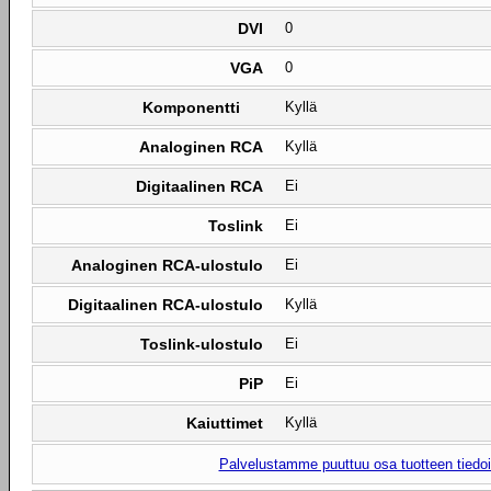
DVI
0
VGA
0
Komponentti
Kyllä
Analoginen RCA
Kyllä
Digitaalinen RCA
Ei
Toslink
Ei
Analoginen RCA-ulostulo
Ei
Digitaalinen RCA-ulostulo
Kyllä
Toslink-ulostulo
Ei
PiP
Ei
Kaiuttimet
Kyllä
Palvelustamme puuttuu osa tuotteen tiedois