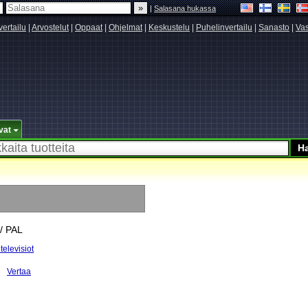
|
Salasana hukassa
vertailu
|
Arvostelut
|
Oppaat
|
Ohjelmat
|
Keskustelu
|
Puhelinvertailu
|
Sanasto
|
Vas
vat
 / PAL
televisiot
Vertaa