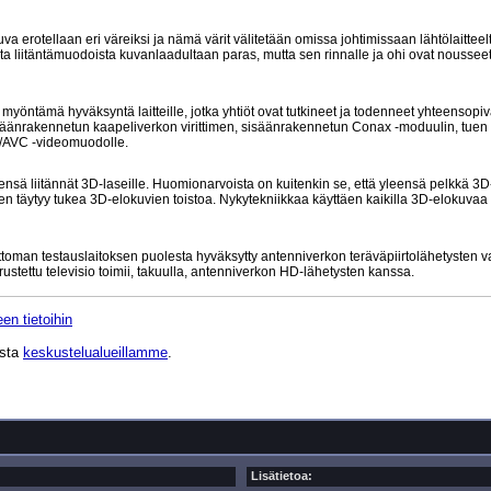
va erotellaan eri väreiksi ja nämä värit välitetään omissa johtimissaan lähtölaittee
ta liitäntämuodoista kuvanlaadultaan paras, mutta sen rinnalle ja ohi ovat nousseet
öntämä hyväksyntä laitteille, jotka yhtiöt ovat tutkineet ja todenneet yhteensopi
isäänrakennetun kaapeliverkon virittimen, sisäänrakennetun Conax -moduulin, tuen
-4/AVC -videomuodolle.
leensä liitännät 3D-laseille. Huomionarvoista on kuitenkin se, että yleensä pelkkä 3D-
men täytyy tukea 3D-elokuvien toistoa. Nykytekniikkaa käyttäen kaikilla 3D-elokuvaa
attoman testauslaitoksen puolesta hyväksytty antenniverkon teräväpiirtolähetysten 
rustettu televisio toimii, takuulla, antenniverkon HD-lähetysten kanssa.
en tietoihin
ista
keskustelualueillamme
.
Lisätietoa: