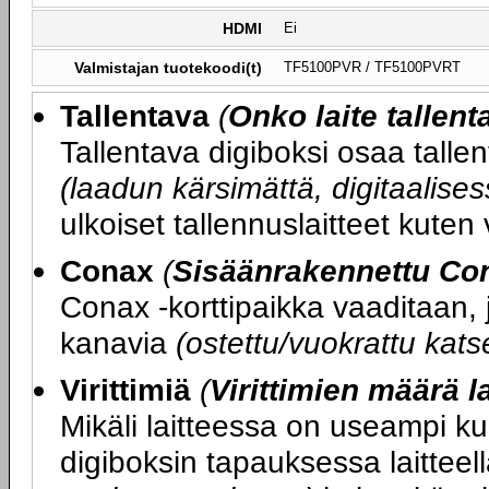
HDMI
Ei
Valmistajan tuotekoodi(t)
TF5100PVR / TF5100PVRT
Tallentava
(
Onko laite tallen
Tallentava digiboksi osaa talle
(laadun kärsimättä, digitaalis
ulkoiset tallennuslaitteet kuten
Conax
(
Sisäänrakennettu Con
Conax -korttipaikka vaaditaan, j
kanavia
(ostettu/vuokrattu kats
Virittimiä
(
Virittimien määrä l
Mikäli laitteessa on useampi kui
digiboksin tapauksessa laittee