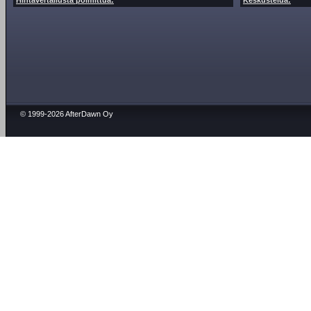
Hintavertailusta poimittua:
Keskustelua:
© 1999-2026 AfterDawn Oy