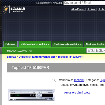
Rekisteröidy
|
Kirjaudu:
AfterDawn
|
Uutiset
|
Hinta
Edukas
Viihde-elektroniikka
Tietokonetekniikka
Mukana kulke
8/6/2026 10:09:02 PM
Edukas
>
Digiboksit (antenniverkkoon)
>
Topfield TF-5100PVR
Topfield TF-5100PVR
Valmistaja:
Topfield
| Kategoria:
Digi
Tuotetta myydään myös nimillä:
Top
Arvostele tämä tuote