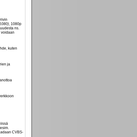
rivin
1080)
, 1080p
kuudesta ns.
n voidaan
ähde, kuten
rien ja
aanottoa
overkkoon
iissä
(esim.
 saadaan CVBS-