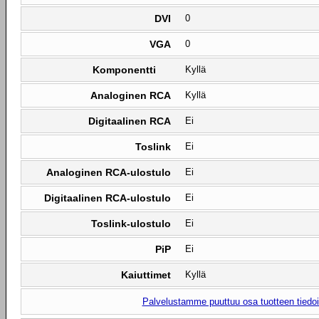
DVI
0
VGA
0
Komponentti
Kyllä
Analoginen RCA
Kyllä
Digitaalinen RCA
Ei
Toslink
Ei
Analoginen RCA-ulostulo
Ei
Digitaalinen RCA-ulostulo
Ei
Toslink-ulostulo
Ei
PiP
Ei
Kaiuttimet
Kyllä
Palvelustamme puuttuu osa tuotteen tiedois