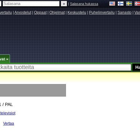
|
Salasana hukassa
vertailu
|
Arvostelut
|
Oppaat
|
Ohjelmat
|
Keskustelu
|
Puhelinvertailu
|
Sanasto
|
Vas
vat
1 / PAL
televisiot
Vertaa