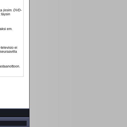
lta
(esim. DVD-
 täysin
vaksi em.
televisio ei
 seuraavilla
vastaanottoon.