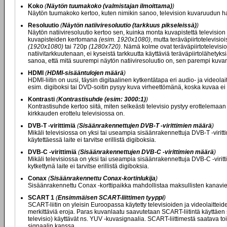
Koko
(
Näytön tuumakoko (valmistajan ilmoittama)
)
Näytön tuumakoko kertoo, kuten nimikin sanoo, television kuvaruudun ha
Resoluutio
(
Näytön natiiviresoluutio (tarkkuus pikseleissä)
)
Näytön natiiviresoluutio kertoo sen, kuinka monta kuvapistettä television
kuvapisteiden kertomana
(esim. 1920x1080)
, mutta teräväpiirtotelevisi
(1920x1080)
tai 720p
(1280x720)
. Nämä kolme ovat teräväpiirtotelevisio
natiivitarkkuutenaan, ei kyseistä tarkkuutta käyttäviä teräväpiirtolähety
sanoa, että mitä suurempi näytön natiiviresoluutio on, sen parempi kuvan
HDMI
(
HDMI-sisääntulojen määrä
)
HDMI-liitin on uusi, täysin digitaalinen kytkentätapa eri audio- ja videolai
esim. digiboksi tai DVD-soitin pysyy kuva virheettömänä, koska kuvaa ei
Kontrasti
(
Kontrastisuhde (esim: 3000:1)
)
Kontrastisuhde kertoo siitä, miten selkeästi televisio pystyy erottelemaa
kirkkauden erottelu televisiossa on.
DVB-T -virittimiä
(
Sisäänrakennettujen DVB-T -virittimien määrä
)
Mikäli televisiossa on yksi tai useampia sisäänrakennettuja DVB-T -viritt
käytettäessä laite ei tarvitse erillistä digiboksia.
DVB-C -virittimiä
(
Sisäänrakennettujen DVB-C -virittimien määrä
)
Mikäli televisiossa on yksi tai useampia sisäänrakennettuja DVB-C -viritt
kytkettynä laite ei tarvitse erillistä digiboksia.
Conax
(
Sisäänrakennettu Conax-kortinlukija
)
Sisäänrakennettu Conax -korttipaikka mahdollistaa maksullisten kanavien
SCART 1
(
Ensimmäisen SCART-liittimen tyyppi
)
SCART-liitin on yleisin Euroopassa käytetty televisioiden ja videolaittei
merkittäviä eroja. Paras kuvanlaatu saavutetaan SCART-liitintä käyttäen s
televisio) käyttävät ns. YUV -kuvasignaalia. SCART-liittimestä saatava
signaalin kanssa.