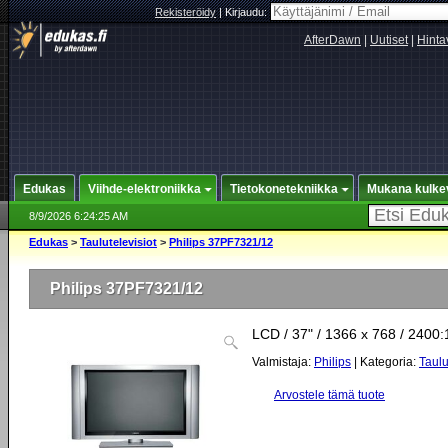
Rekisteröidy
|
Kirjaudu:
AfterDawn
|
Uutiset
|
Hinta
Edukas
Viihde-elektroniikka
Tietokonetekniikka
Mukana kulke
8/9/2026 6:24:25 AM
Edukas
>
Taulutelevisiot
>
Philips 37PF7321/12
Philips 37PF7321/12
LCD / 37" / 1366 x 768 / 2400:
Valmistaja:
Philips
| Kategoria:
Taulu
Arvostele tämä tuote