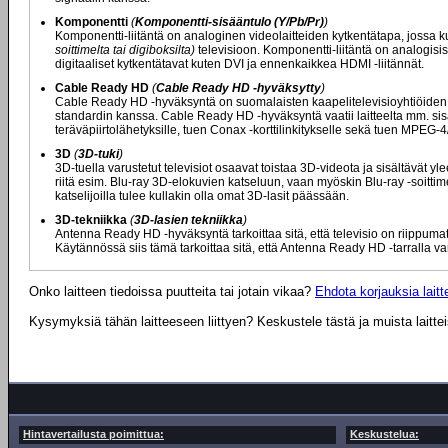
Komponentti
(
Komponentti-sisääntulo (Y/Pb/Pr)
)
Komponentti-liitäntä on analoginen videolaitteiden kytkentätapa, jossa ku
soittimelta tai digiboksilta)
televisioon. Komponentti-liitäntä on analogisis
digitaaliset kytkentätavat kuten DVI ja ennenkaikkea HDMI -liitännät.
Cable Ready HD
(
Cable Ready HD -hyväksytty
)
Cable Ready HD -hyväksyntä on suomalaisten kaapelitelevisioyhtiöiden my
standardin kanssa. Cable Ready HD -hyväksyntä vaatii laitteelta mm. s
teräväpiirtolähetyksille, tuen Conax -korttilinkitykselle sekä tuen MPEG
3D
(
3D-tuki
)
3D-tuella varustetut televisiot osaavat toistaa 3D-videota ja sisältävät y
riitä esim. Blu-ray 3D-elokuvien katseluun, vaan myöskin Blu-ray -soitti
katselijoilla tulee kullakin olla omat 3D-lasit päässään.
3D-tekniikka
(
3D-lasien tekniikka
)
Antenna Ready HD -hyväksyntä tarkoittaa sitä, että televisio on riippum
Käytännössä siis tämä tarkoittaa sitä, että Antenna Ready HD -tarralla va
Onko laitteen tiedoissa puutteita tai jotain vikaa?
Ehdota korjauksia laitte
Kysymyksiä tähän laitteeseen liittyen? Keskustele tästä ja muista laitte
Hintavertailusta poimittua:
Keskustelua: