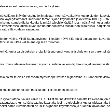
lkaisijan kulmasta kulmaan, tuumia käyttäen.
 näytöllä on. Näytön resoluutio ilmaistaan yleensä vaakarivin kuvapisteiden ja pysty
oissa käytetyt formaatit ilmaistaan tämän sijaan käyttämällä joko termiä 1080i
(1920x
n kolme standardia tarkkuutta ja mikäli televisio käyttää jotain näistä kolmesta tark
ksiä katsottaessa tarvita kuvan laatua huonontavaa tarkkuuden skaalausta. Kärjistäe
laatu sillä voidaan saavuttaa.
tteiden välille. Mikäli taulutelevisioon liitetään HDMI-liitännällä digitaalinen kuvanl
 tarvitse muuttaa välillä analogiseen muotoon.
n eri värien ja valoisuuksien eroja. Mitä suurempi kontrastisuhde on, sen parempi vä
imiä, toimii televisio itsessään myös ns. antenniverkon digiboksina, eli antennivast
imiä, toimii televisio itsessään myös kaapeliverkon digiboksina, eli kaapelitelevisi
 katseluun tarkoitetun maksukortin liittämisen laitteeseen.
den kytkentätapa. Vaikka kaikki SCART-liittimet näyttävätkin samalta keskenään, on n
aavutetaan, kun sekä kuvaa tuottava laite (esim. digiboksi) ja kuvaa toistava laite 
 toiseksi paras kuvanlaatu tulee RGB-signaalia käytettäessä ja huonoin kuvanlaatu