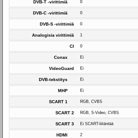
DVB-T -virittimiä
0
DVB-C -virittimiä
0
DVB-S -virittimiä
0
Analogisia virittimiä
1
CI
0
Conax
Ei
VideoGuard
Ei
DVB-tekstitys
Ei
MHP
Ei
SCART 1
RGB, CVBS
SCART 2
RGB, S-Video, CVBS
SCART 3
Ei SCART-liitäntää
HDMI
2