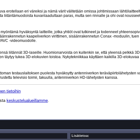
va erotellaan eri väreiksi ja nämä värit välitetään omissa johtimissaan lähtölaittee
ta liitäntämuodoista kuvanlaadultaan paras, mutta sen rinnalle ja ohi ovat nousseet
öntämä hyväksyntä laitteille, jotka yhtiöt ovat tutkineet ja todenneet yhteensopi
isäänrakennetun kaapeliverkon virittimen, sisäänrakennetun Conax -moduulin, tuen
-4/AVC -videomuodolle.
leensä liitännät 3D-laseille. Huomionarvoista on kuitenkin se, että yleensä pelkkä 3D-
men täytyy tukea 3D-elokuvien toistoa. Nykytekniikkaa käyttäen kaikilla 3D-elokuvaa
attoman testauslaitoksen puolesta hyväksytty antenniverkon teräväpiirtolähetysten 
rustettu televisio toimii, takuulla, antenniverkon HD-lähetysten kanssa.
en tietoihin
ista
keskustelualueillamme
.
Lisätietoa: