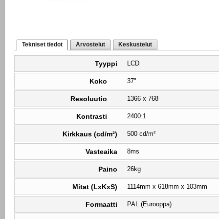
Tekniset tiedot
Arvostelut
Keskustelut
Tyyppi
LCD
Koko
37"
Resoluutio
1366 x 768
Kontrasti
2400:1
Kirkkaus (cd/m²)
500 cd/m²
Vasteaika
8ms
Paino
26kg
Mitat (LxKxS)
1114mm x 618mm x 103mm
Formaatti
PAL (Eurooppa)